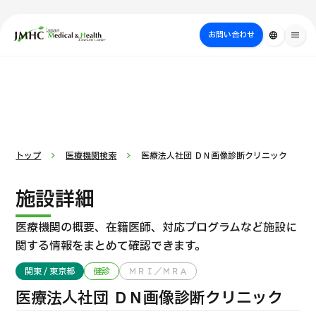
close
ジャパン・メディカル＆ヘルスツーリズムセンター（JMHC）
お問い合わせ
language
menu
PICK UP PROGRAM
部位・疾病
日本の医療について
検査・術式・
治療
受診の流れ
美容医療
で探す
方法で探す
を探す
トップ
医療機関検索
医療法人社団 ＤＮ画像診断クリニック
施設詳細
医療機関の概要、在籍医師、対応プログラムなど
施設に
関する情報をまとめて確認できます。
関東 / 東京都
健診
ＭＲＩ／ＭＲＡ
国際セカンドオピニオンパッケージ （湘南鎌倉総合病院）
医療法人社団 ＤＮ画像診断クリニック