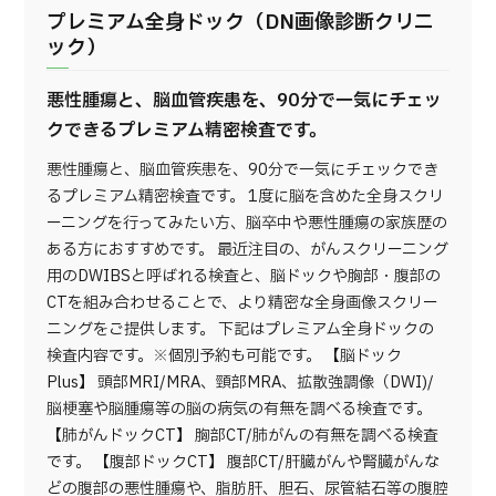
プレミアム全身ドック（DN画像診断クリニ
ック）
悪性腫瘍と、脳血管疾患を、90分で一気にチェッ
クできるプレミアム精密検査です。
悪性腫瘍と、脳血管疾患を、90分で一気にチェックでき
るプレミアム精密検査です。 1度に脳を含めた全身スクリ
ーニングを行ってみたい方、脳卒中や悪性腫瘍の家族歴の
ある方におすすめです。 最近注目の、がんスクリーニング
用のDWIBSと呼ばれる検査と、脳ドックや胸部・腹部の
CTを組み合わせることで、より精密な全身画像スクリー
ニングをご提供します。 下記はプレミアム全身ドックの
検査内容です。※個別予約も可能です。 【脳ドック
Plus】 頭部MRI/MRA、頸部MRA、拡散強調像（DWI)/
脳梗塞や脳腫瘍等の脳の病気の有無を調べる検査です。
【肺がんドックCT】 胸部CT/肺がんの有無を調べる検査
です。 【腹部ドックCT】 腹部CT/肝臓がんや腎臓がんな
どの腹部の悪性腫瘍や、脂肪肝、胆石、尿管結石等の腹腔