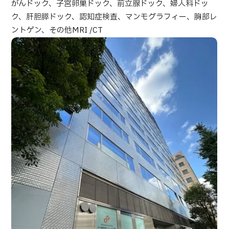
がんドック、子宮卵巣ドック、前立腺ドック、婦人科ドッ
部位・疾病で探す
ク、肝胆膵ドック、認知症検査、マンモグラフィー、胸部レ
検査・術式・
ントゲン、その他MRI /CT
治療方法で探す
美容医療を探す
コンテンツピックアップ
お知らせ
医療機関の方へ
運営会社
個人情報保護方針
ガイドラインポリシー
JTBのガバナンス