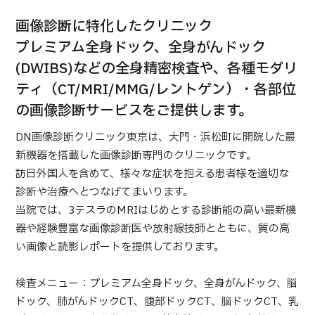
合
治療
治療
画像診断に特化したクリニック
2026.01.12
プレミアム全身ドック、全身がんドック
(DWIBS)などの全身精密検査や、各種モダリ
ティ（CT/MRI/MMG/レントゲン）・各部位
の画像診断サービスをご提供します。
DN画像診断クリニック東京は、大門・浜松町に開院した最
新機器を搭載した画像診断専門のクリニックです。
TOP
訪日外国人を含めて、様々な症状を抱える患者様を適切な
診断や治療へとつなげてまいります。
JMHCについて
当院では、3テスラのMRIはじめとする診断能の高い最新機
器や経験豊富な画像診断医や放射線技師とともに、質の高
外国人受療者様へ
い画像と読影レポートを提供しております。
日本の医療について
受診の流れ
検査メニュー：プレミアム全身ドック、全身がんドック、脳
ドック、肺がんドックCT、腹部ドックCT、脳ドックCT、乳
医療プログラム検索