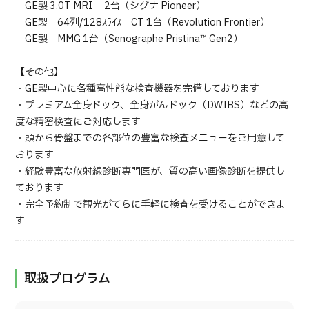
GE製 3.0T MRI 2台（シグナ Pioneer）
GE製 64列/128ｽﾗｲｽ CT 1台（Revolution Frontier）
GE製 MMG 1台（Senographe Pristina™ Gen2）
【その他】
・GE製中心に各種高性能な検査機器を完備しております
・プレミアム全身ドック、全身がんドック（DWIBS）などの高
度な精密検査にご対応します
・頭から骨盤までの各部位の豊富な検査メニューをご用意して
おります
・経験豊富な放射線診断専門医が、質の高い画像診断を提供し
ております
・完全予約制で観光がてらに手軽に検査を受けることができま
す
取扱プログラム