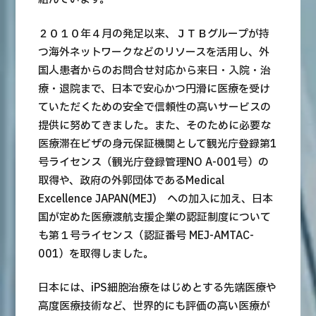
部位・疾病で探す
検査・術式・
２０１０年４月の発足以来、ＪＴＢグループが持
治療方法で探す
つ海外ネットワークなどのリソースを活用し、外
美容医療を探す
国人患者からのお問合せ対応から来日・入院・治
療・退院まで、日本で安心かつ円滑に医療を受け
コンテンツピックアップ
ていただくための安全で信頼性の高いサービスの
提供に努めてきました。また、そのために必要な
お知らせ
医療滞在ビザの身元保証機関として観光庁登録第1
号ライセンス（観光庁登録管理NO A-001号）の
医療機関の方へ
取得や、政府の外郭団体であるMedical
Excellence JAPAN(MEJ) への加入に加え、日本
運営会社
国が定めた医療渡航支援企業の認証制度について
も第１号ライセンス（認証番号 MEJ-AMTAC-
個人情報保護方針
001）を取得しました。
ガイドラインポリシー
日本には、iPS細胞治療をはじめとする先端医療や
高度医療技術など、世界的にも評価の高い医療が
JTBのガバナンス