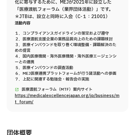
化に寄与するために、MEJが2021年に設立した
「医療渡航フォーラム（業界団体活動）」です。
＊JTBは、設立と同時に入会（C-１：21001）
活動内容
１．コンプライアンスガイドラインの策定および遵守
２．医療渡航支援企業の業務品質向上のための課題検討
３．医療インバウンドを取り巻く環境整備・課題解決のた
めの提言
４．国内医療機関・海外医療機関・海外医療エージェンシ
ーとの連携
５．医療インバウンドの調査活動
６．MEJ医療連携プラットフォームが行う諸活動への参画
７．上記に関連する勉強会・報告会の実施
医療渡航フォーラム（MTF）案内サイト
https://medicalexcellencejapan.org/jp/business/m
t_forum/
団体概要