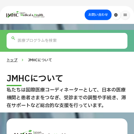
close
ジャパン・メディカル＆ヘルスツーリズムセンター（JMHC）
お問い合わせ
language
menu
PICK UP PROGRAM
部位・疾病
日本の医療について
検査・術式・
治療
受診の流れ
美容医療
で探す
方法で探す
を探す
トップ
JMHCについて
JMHCについて
私たちは国際医療コーディネーターとして、日本の医療
機関と患者さまをつなぎ、
受診までの調整や手続き、滞
在サポートなど総合的な支援を行っています。
国際セカンドオピニオンパッケージ （湘南鎌倉総合病院）