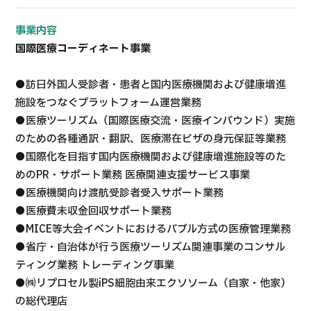
事業内容
国際医療コーディネート事業
●訪日外国人受診者・患者と国内医療機関および健康増進
施設をつなぐプラットフォーム運営業務
●医療ツーリズム（国際医療交流・医療インバウンド）実施
のための各種通訳・翻訳、医療滞在ビザの身元保証等業務
●国際化を目指す国内医療機関および健康増進施設等のた
めのPR・サポート業務 医療関連支援サービス事業
●医療機関向け渡航受診者受入サポート業務
●医療費未収金回収サポート業務
●MICE等大会イベントにおけるバブル方式の医療管理業務
●省庁・自治体が行う医療ツーリズム関連事業のコンサル
ティング業務 トレーディング事業
●㈱リプロセル製iPS細胞由来エクソソーム（自家・他家）
の総代理店