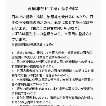
医療滞在ビザ身元保証機関
日本での健診・検診、治療等を受けるにあたり、日
本の医療機関の指示の元、必要に応じて身元保証を
行います。（観光庁登録管理NO A-001号）
※JTBは観光庁への登録となり、１番目に登録され
ています。
身元保証機関登録基準（抜粋）
1．過去2年間に、継続して外国人患者・受診者等の国内医
療機関への受け入れ業務の実績があること
2．国内医療機関と外国人患者等の国内医療機関への受け入
れ業務に係る提携を有すること
3．外国人患者等及び同伴者の国内医療機関への受け入れ業
務を取り扱う専門部署・専任者がいること
4．当該業務に必要な言語の使用能力を有する要員を配置で
きる体制を整えていること
5．経営内容が健全であって、本件業務の取り扱いが安定的
に継続できること
6．貸借対照表上において、資産の合計額が負債の合計額よ
りも500万円以上であること