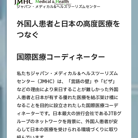
合
治療
治療
ジャパン・メディカル&ヘルスツーリズムセンター
2026.01.12
外国人患者と日本の高度医療を
つなぐ
国際医療コーディネーター
TOP
私たちジャパン・メディカル＆ヘルスツーリズム
センター（JMHC）は、「言語の壁」や「ビザ」
JMHCについて
などの理由により来日することが難しかった外国
人患者と日本が有する優れた医療を結ぶ架け橋に
外国人受療者様へ
なることを目的に設立されたした国際医療コーデ
ィネーターです。日本最大の旅行会社であるJTBグ
日本の医療について
受診の流れ
ループのネットワークを背景に、外国人患者が安
心して日本の医療を受けられる環境づくりに取り
医療プログラム検索
組んでいます。