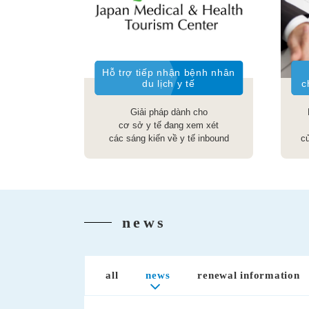
Hỗ trợ tiếp nhận bệnh nhân
du lịch y tế
c
Giải pháp dành cho
cơ sở y tế đang xem xét
các sáng kiến về y tế inbound
c
news
all
news
renewal information