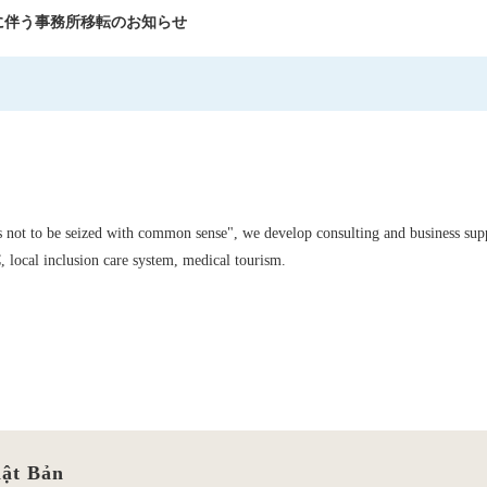
に伴う事務所移転のお知らせ
に伴う事務所移転のお知らせ
ss not to be seized with common sense", we develop consulting and business sup
 local inclusion care system, medical tourism.
hật Bản