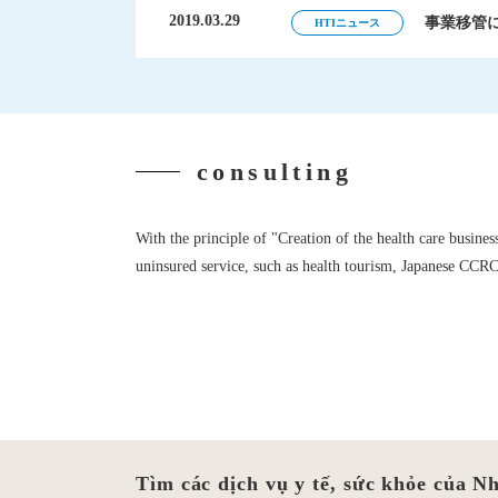
2019.03.29
2019.03.29
事業移管
事業移管
HTIニュース
HTIニュース
consulting
With the principle of "Creation of the health care busine
uninsured service, such as health tourism, Japanese CCRC,
Tìm các dịch vụ y tế, sức khỏe của N