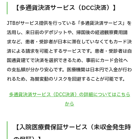
khoa Shonan Kamakura）
【多通貨決済サービス（DCC決済）】
治療
治療
JTBがサービス提供を行っている「多通貨決済サービス」を
活用し、来日前のデポジットや、帰国後の経過観察費用請
2026.01.12
求など、患者・受診者が日本に滞在していなくてもカード決
済による請求を可能とするサービスです。患者・受診者は自
国通貨建てで決済を選択できるため、事前にカード会社へ
の支払額が分かり安心です。医療機関は日本円で入金が行わ
れるため、為替変動のリスクを回避することが可能です。
TOP
多通貨決済サービス（DCC決済）の詳細についてはこちら
から
Giới thiệu
Bệnh nhân QT
【入院医療費保証サービス（未収金発生時
Về Japan Medical
Quy trình khám chữa bệnh