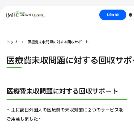
Trung tâm Du lịch Y tế & Sức khỏe Nhật Bản (JMHC)
Liên hệ
language
PICK UP PROGRAM
Tìm theo
Về Japan Medical
Tìm theo xét nghiệm /
Quy trình khám chữa bệnh
Tìm kiếm
トップ
医療費未収問題に対する回収サポート
bộ phận /
phương pháp /
cách
y học
bệnh
điều trị
thẩm mỹ
医療費未収問題に対する回収サポ
医療費未収問題に対する回収サポート
～主に訪日外国人の医療費の未収対策に２つのサービスを
ご用意しました～
Gói dịch vụ ý kiến y tế thứ hai cho bệnh nhân quốc tế（Bệnh viện 