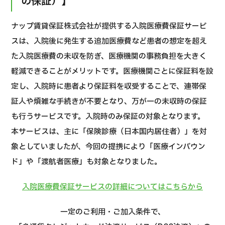
の保証）】
Chương trình
ナップ賃貸保証株式会社が提供する入院医療費保証サービ
Tìm theo bộ phận / bệnh
スは、入院後に発生する追加医療費など患者の想定を超え
Tìm theo xét nghiệm / phương pháp /
た入院医療費の未収を防ぎ、医療機関の事務負担を大きく
cách điều trị
Tìm kiếm y học thẩm mỹ
軽減できることがメリットです。医療機関ごとに保証料を設
定し、入院時に患者より保証料を収受することで、連帯保
Nội dung nổi bật
証人や煩雑な手続きが不要となり、万が一の未収時の保証
も行うサービスです。入院時のみ保証の対象となります。
Tin tức
本サービスは、主に「保険診療（日本国内居住者）」を対
Dành cho cơ sở y tế
象としていましたが、今回の提携により「医療インバウン
ド」や「渡航者医療」も対象となりました。
Công ty vận hành
入院医療費保証サービスの詳細についてはこちらから
Chính sách bảo vệ dữ liệu cá nhân
一定のご利用・ご加入条件で、
Hướng dẫn và chính sách của công ty