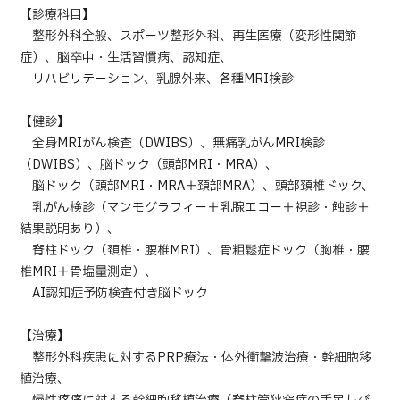
【診療科目】
整形外科全般、スポーツ整形外科、再生医療（変形性関節
症）、脳卒中・生活習慣病、認知症、
リハビリテーション、乳腺外来、各種MRI検診
【健診】
全身MRIがん検査（DWIBS）、無痛乳がんMRI検診
（DWIBS）、脳ドック（頭部MRI・MRA）、
脳ドック（頭部MRI・MRA＋頚部MRA）、頭部頚椎ドック、
乳がん検診（マンモグラフィー＋乳腺エコー＋視診・触診＋
結果説明あり）、
脊柱ドック（頚椎・腰椎MRI）、骨粗鬆症ドック（胸椎・腰
椎MRI＋骨塩量測定）、
AI認知症予防検査付き脳ドック
【治療】
整形外科疾患に対するPRP療法・体外衝撃波治療・幹細胞移
植治療、