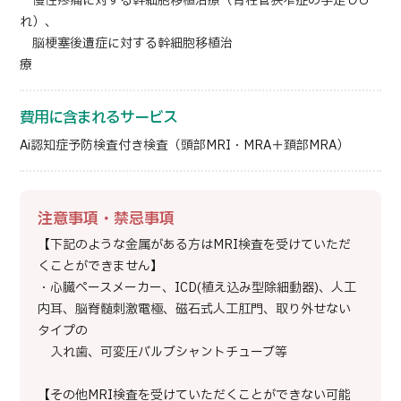
慢性疼痛に対する幹細胞移植治療（脊柱管狭窄症の手足しび
れ）、
脳梗塞後遺症に対する幹細胞移植治
療
費用に含まれるサービス
Ai認知症予防検査付き検査（頭部MRI・MRA＋頚部MRA）
注意事項・禁忌事項
【下記のような金属がある方はMRI検査を受けていただ
くことができません】
・心臓ペースメーカー、ICD(植え込み型除細動器)、人工
内耳、脳脊髄刺激電極、磁石式人工肛門、取り外せない
タイプの
入れ歯、可変圧バルブシャントチューブ等
【その他MRI検査を受けていただくことができない可能