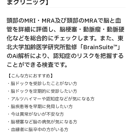
合
まクリニック】
治療
治療
2026.01.12
頭部のMRI・MRA及び頚部のMRAで脳と血
管を詳細に評価し、脳梗塞・動脈瘤・動脈硬
化などを総合的にチェックします。また、東
北大学加齢医学研究所監修「BrainSuite™」
のAi解析により、認知症のリスクを把握する
ことができる検査です。
TOP
【こんな方におすすめ】
・脳ドックを受診したことがない方
JMHCについて
・脳ドックを定期的に受診したい方
・アルツハイマーや認知症などが気になる方
外国人受療者様へ
・脳疾患等を早期に発見したい方
日本の医療について
・今は異常がないが不安な方
受診の流れ
・脳梗塞など脳の病気が気になる方
医療プログラム検索
・血縁者に脳卒中の方がいる方