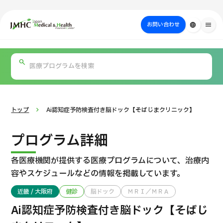
close
ジャパン・メディカル＆ヘルスツーリズムセンター（JMHC）
お問い合わせ
language
menu
PICK UP PROGRAM
部位・疾病
日本の医療について
検査・術式・
治療
受診の流れ
美容医療
で探す
方法で探す
を探す
トップ
Ai認知症予防検査付き脳ドック【そばじまクリニック】
プログラム詳細
各医療機関が提供する医療プログラムについて、
治療内
容やスケジュールなどの情報を掲載しています。
近畿 / 大阪府
健診
脳ドック
ＭＲＩ／ＭＲＡ
国際セカンドオピニオンパッケージ （湘南鎌倉総合病院）
Ai認知症予防検査付き脳ドック【そばじ