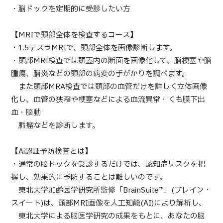
・脳ドックを定期的に受診したい方
部位・疾病で探す
検査・術式・
治療方法で探す
【MRIで頭部全体を検査するコース】
美容医療を探す
・1.5テスラMRIで、頭部全体を画像診断します。
・頭部MRI検査では頭蓋内の断面を画像化して、脳梗塞や脳
コンテンツピックアップ
腫瘍、脳炎などの頭部の病変の手がかりを調べます。
また頭部MRA検査では頭部の血管だけを詳しく立体画像
お知らせ
化し、血管の狭窄や梗塞などによる血流異常・くも膜下出
血・脳動
医療機関の方へ
脈瘤などを診断します。
運営会社
【Ai認証予防検査とは】
・通常の脳ドックを受診するだけでは、認知症リスクを把
個人情報保護方針
握し、効果的に予防することは難しいのです。
東北大学加齢医学研究所監修「BrainSuite™」(ブレイン・
ガイドラインポリシー
スイート)は、頭部MRI画像を人工知能(AI)により解析し、
東北大学による脳医学研究の成果をもとに、あなたの脳
JTBのガバナンス