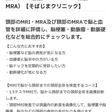
合
治療
治療
MRA）【そばじまクリニック】
2026.01.12
頭部のMRI・MRA及び頚部のMRAで脳と血
管を詳細に評価し、脳梗塞・動脈瘤・動脈硬
化などを総合的にチェックします。
【こんな方におすすめ】
・脳梗塞など脳の病気が気になる方
TOP
・血縁者に脳卒中の方がいる方
・脳ドックを定期的に受診したい方
JMHCについて
・動脈硬化が気になる方
外国人受療者様へ
【MRIで脳から頸部までの頭部全体を検査するコース】
・1.5テスラMRIで、脳から頸部までの頭部全体を画像診断
日本の医療について
受診の流れ
します。
・頭部MRI検査では頭蓋内の断面を画像化して、脳梗塞や脳
医療プログラム検索
腫瘍、脳炎などの頭部の病変の手がかりを調べます。