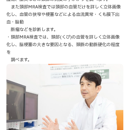
部位・疾病で探す
また頭部MRA検査では頭部の血管だけを詳しく立体画像
検査・術式・
化し、血管の狭窄や梗塞などによる血流異常・くも膜下出
治療方法で探す
血・脳動
美容医療を探す
脈瘤などを診断します。
コンテンツピックアップ
・頚部MRA検査では、頚部(くび)の血管を詳しく立体画像
化し、脳梗塞の大きな要因となる、頚脈の動脈硬化の程度
を
お知らせ
調べます。
医療機関の方へ
運営会社
個人情報保護方針
ガイドラインポリシー
JTBのガバナンス