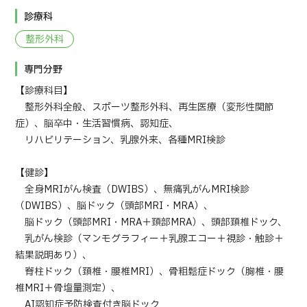
診療科
整形外科
専門分野
【診療科目】
整形外科全般、スポーツ整形外科、再生医療（変形性関節
症）、脳卒中・生活習慣病、認知症、
リハビリテーション、乳腺外来、各種MRI検診
【健診】
全身MRIがん検査（DWIBS）、無痛乳がんMRI検診
（DWIBS）、脳ドック（頭部MRI・MRA）、
脳ドック（頭部MRI・MRA＋頚部MRA）、頭部頚椎ドック、
乳がん検診（マンモグラフィー＋乳腺エコー＋視診・触診＋
結果説明あり）、
脊柱ドック（頚椎・腰椎MRI）、骨粗鬆症ドック（胸椎・腰
椎MRI＋骨塩量測定）、
AI認知症予防検査付き脳ドック