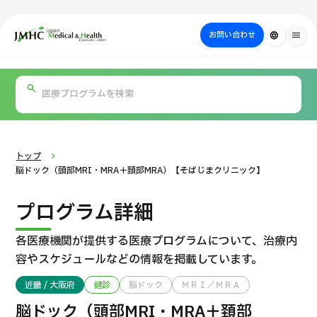
close
ジャパン・メディカル＆ヘルスツーリズムセンター（JMHC）
お問い合わせ
language
menu
PICK UP PROGRAM
部位・疾病
日本の医療について
検査・術式・
治療
受診の流れ
美容医療
で探す
方法で探す
を探す
トップ
脳ドック（頭部MRI・MRA＋頚部MRA）【そばじまクリニック】
プログラム詳細
各医療機関が提供する医療プログラムについて、
治療内
容やスケジュールなどの情報を掲載しています。
近畿 / 大阪府
健診
脳ドック
ＭＲＩ／ＭＲＡ
国際セカンドオピニオンパッケージ （湘南鎌倉総合病院）
脳ドック（頭部MRI・MRA＋頚部