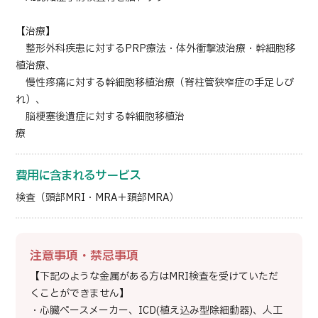
【治療】
整形外科疾患に対するPRP療法・体外衝撃波治療・幹細胞移
植治療、
慢性疼痛に対する幹細胞移植治療（脊柱管狭窄症の手足しび
れ）、
脳梗塞後遺症に対する幹細胞移植治
療
費用に含まれるサービス
検査（頭部MRI・MRA＋頚部MRA）
注意事項・禁忌事項
【下記のような金属がある方はMRI検査を受けていただ
くことができません】
・心臓ペースメーカー、ICD(植え込み型除細動器)、人工