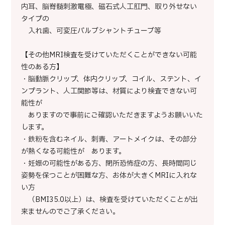
内耳、脳脊髄刺激電極、磁石式人工肛門、取り外せない
タイプの
入れ歯、可変圧バルブシャントチューブ等
【その他MRI検査を受けていただくことができない可能
性のある方】
・脳動脈クリップ、体内クリップ、コイル、ステント、イ
ンプラント、人工関節等は、材質により検査できない可
能性が
ありますので事前にご確認いただきますようお願いいた
します。
・鉄粉を含むネイル、刺青、アートメイクは、その部分
が熱くなる可能性が あります。
・妊娠の可能性がある方、閉所恐怖症の方、長時間同じ
姿勢を保つことが困難な方、お体が大きくMRIに入れな
い方
（BMI35.0以上）は、検査を受けていただくことが出
来ませんのでご了承ください。