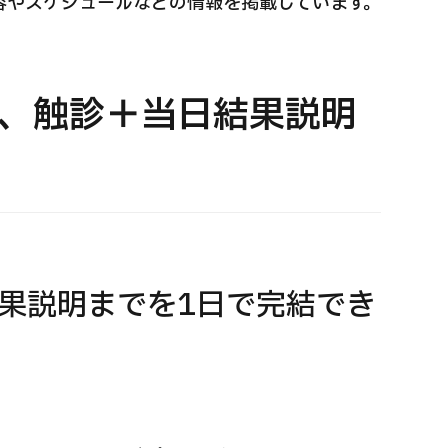
容やスケジュールなどの情報を掲載しています。
国際セカンドオピニオンパッケージ （湘南鎌
重粒子
倉総合病院）
治療
、触診＋当日結果説明
治療
治療
2026.
2026.01.12
果説明までを1日で完結でき