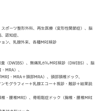
スポーツ整形外科、再生医療（変形性関節症）、脳
病、認知症、
ョン、乳腺外来、各種MRI検診
査（DWIBS）、無痛乳がんMRI検診（DWIBS）、脳
I・MRA）、
RI・MRA＋頚部MRA）、頭部頚椎ドック、
ンモグラフィー＋乳腺エコー＋視診・触診＋結果説
椎・腰椎MRI）、骨粗鬆症ドック（胸椎・腰椎MRI
、