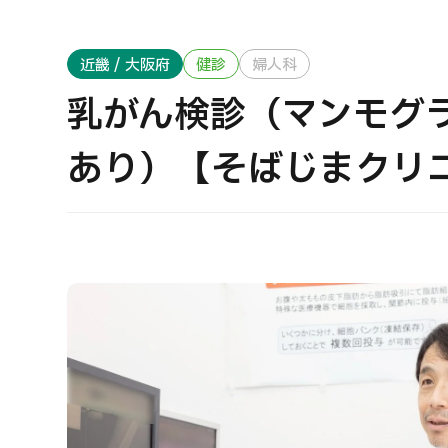
治療方法で探す
美容医療を探す
近畿 / 大阪府
健診
婦人科
日本語
ENGLISH
中文
Tiếng Việt
乳がん検診（マンモグ
あり）【そばじまクリ
お問い合