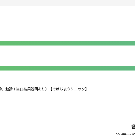
C）
ンテンツピックアップ
運営会社
病で探す
日本の医療について
検査・術式・
治療方法で探す
受診の流れ
美容医療
知らせ
個人情報保護方針
診、触診＋当日結果説明あり）【そばじまクリニック】
療機関の方へ
ガイドラインポリシー
JTBのガバナンス