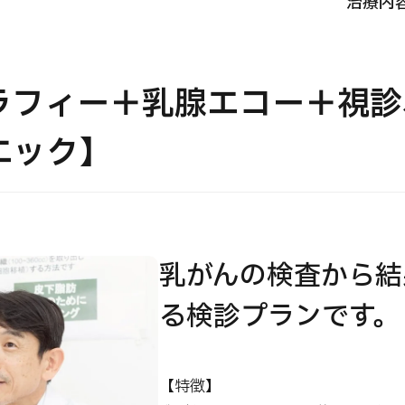
治療内
JMHC-A人間ドック＜胃カメラ付＞・男性用
【東京・八重洲総合健診センター】
ラフィー＋乳腺エコー＋視診
健診
健診
健診
ニック】
2026.01.12
わせ
乳がんの検査から結
る検診プランです。
【特徴】