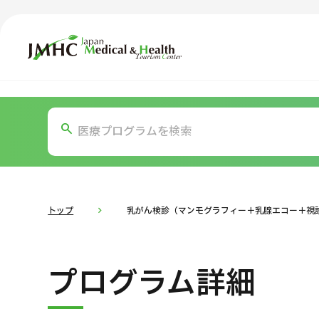
ジャパン・メディカル＆ヘルスツーリズムセンター（JMH
TOP
JMHCについて
コ
部位・疾
外国人受療者様へ
お
日本の医療について
トップ
乳がん検診（マンモグラフィー＋乳腺エコー＋視
受診の流れ
医
プログラム詳細
医療プログラム検索
部位・疾病で探す
検査・術式・