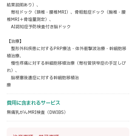
結果説明あり）、
脊柱ドック（頚椎・腰椎MRI）、骨粗鬆症ドック（胸椎・腰
椎MRI＋骨塩量測定）、
AI認知症予防検査付き脳ドック
【治療】
整形外科疾患に対するPRP療法・体外衝撃波治療・幹細胞移
植治療、
慢性疼痛に対する幹細胞移植治療（脊柱管狭窄症の手足しび
れ）、
脳梗塞後遺症に対する幹細胞移植治
療
費用に含まれるサービス
無痛乳がんMRI検査（DWIBS）