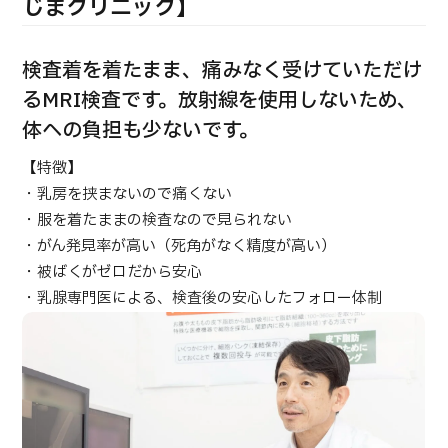
合
じまクリニック】
治療
治療
2026.01.12
検査着を着たまま、痛みなく受けていただけ
るMRI検査です。放射線を使用しないため、
体への負担も少ないです。
【特徴】
・乳房を挟まないので痛くない
・服を着たままの検査なので見られない
TOP
・がん発見率が高い（死角がなく精度が高い）
・被ばくがゼロだから安心
JMHCについて
・乳腺専門医による、検査後の安心したフォロー体制
外国人受療者様へ
日本の医療について
受診の流れ
医療プログラム検索