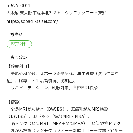
〒577-0011
日本語
ENGLISH
中文
Tiếng Việt
大阪府 東大阪市荒本北2-2-6 クリニックコート東野
https://sobacli-saisei.com/
診療科
お問い合わせ
整形外科
専門分野
【診療科目】
整形外科全般、スポーツ整形外科、再生医療（変形性関節
症）、脳卒中・生活習慣病、認知症、
リハビリテーション、乳腺外来、各種MRI検診
【健診】
全身MRIがん検査（DWIBS）、無痛乳がんMRI検診
（DWIBS）、脳ドック（頭部MRI・MRA）、
脳ドック（頭部MRI・MRA＋頚部MRA）、頭部頚椎ドック、
乳がん検診（マンモグラフィー＋乳腺エコー＋視診・触診＋