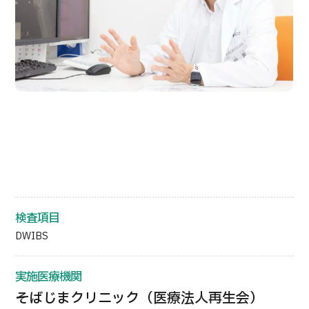
部位・疾病で探す
検査・術式・
治療方法で探す
美容医療を探す
コンテンツピックアップ
お知らせ
医療機関の方へ
運営会社
検査項目
個人情報保護方針
DWIBS
ガイドラインポリシー
実施医療機関
そばじまクリニック（医療法人再生会）
JTBのガバナンス