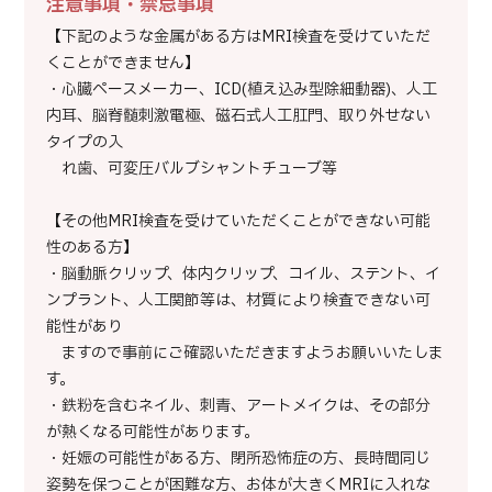
注意事項・禁忌事項
【下記のような金属がある方はMRI検査を受けていただ
くことができません】
・心臓ペースメーカー、ICD(植え込み型除細動器)、人工
内耳、脳脊髄刺激電極、磁石式人工肛門、取り外せない
タイプの入
れ歯、可変圧バルブシャントチューブ等
【その他MRI検査を受けていただくことができない可能
性のある方】
・脳動脈クリップ、体内クリップ、コイル、ステント、イ
ンプラント、人工関節等は、材質により検査できない可
能性があり
ますので事前にご確認いただきますようお願いいたしま
す。
・鉄粉を含むネイル、刺青、アートメイクは、その部分
が熱くなる可能性があります。
・妊娠の可能性がある方、閉所恐怖症の方、長時間同じ
姿勢を保つことが困難な方、お体が大きくMRIに入れな