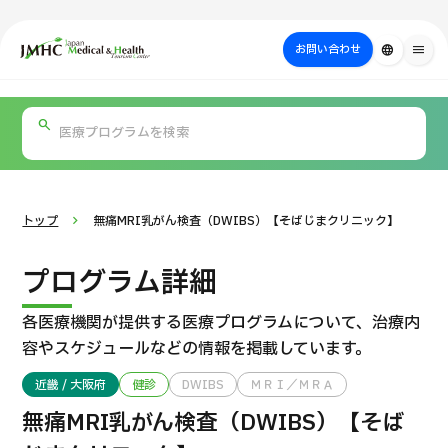
close
ジャパン・メディカル＆ヘルスツーリズムセンター（JMHC）
お問い合わせ
language
menu
PICK UP PROGRAM
部位・疾病
日本の医療について
検査・術式・
治療
受診の流れ
美容医療
で探す
方法で探す
を探す
トップ
無痛MRI乳がん検査（DWIBS）【そばじまクリニック】
プログラム詳細
各医療機関が提供する医療プログラムについて、
治療内
容やスケジュールなどの情報を掲載しています。
近畿 / 大阪府
健診
DWIBS
ＭＲＩ／ＭＲＡ
国際セカンドオピニオンパッケージ （湘南鎌倉総合病院）
無痛MRI乳がん検査（DWIBS）【そば