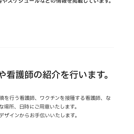
容やスケジュールなどの情報を掲載しています。
国際セカンドオピニオンパッケージ （湘南鎌
重粒子
倉総合病院）
治療
治療
治療
2026.
2026.01.12
や看護師の紹介を行います。
填を行う看護師、ワクチンを接種する看護師、な
な場所、日時にご用意いたします。
デザインからお手伝いいたします。