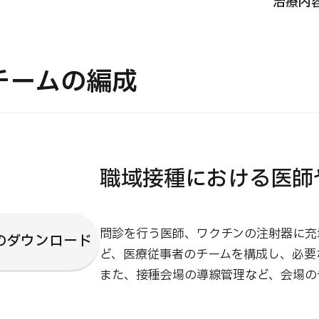
治療内
JMHC-A人間ドック＜胃カメラ付＞・男性用
【東京・八重洲総合健診センター】
チームの編成
健診
健診
健診
2026.01.12
職域接種における医師
わせ
問診を行う医師、ワクチンの注射器に充
のダウンロード
ど、医療従事者のチームを構成し、必要
また、接種会場の導線管理など、会場の