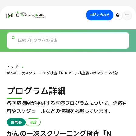
close
ジャパン・メディカル＆ヘルスツーリズムセンター（JMHC）
お問い合わせ
language
menu
PICK UP PROGRAM
部位・疾病
日本の医療について
検査・術式・
治療
受診の流れ
美容医療
で探す
方法で探す
を探す
トップ
がんの一次スクリーニング検査『N-NOSE』検査後のオンライン相談
プログラム詳細
各医療機関が提供する医療プログラムについて、
治療内
容やスケジュールなどの情報を掲載しています。
東京都
健診
国際セカンドオピニオンパッケージ （湘南鎌倉総合病院）
がんの一次スクリーニング検査『N-