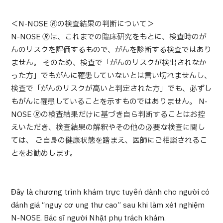
部位・疾病で探す
検査・術式・
＜N-NOSE 🄬の検査結果の判断について＞
治療方法で探す
N-NOSE 🄬は、これまでの臨床研究をもとに、検査時のが
美容医療を探す
んのリスクを評価するもので、がんを診断する検査ではあり
ません。 そのため、検査で「がんのリスクが検出されなか
コンテンツピックアップ
った方」でもがんに罹患していないとは言い切れませんし、
検査で「がんのリスクが高いと判定された方」でも、必ずし
お知らせ
もがんに罹患していることを示すものではありません。 N-
NOSE 🄬の検査結果だけに基づき自ら判断することはお控
医療機関の方へ
えいただき、検査結果の解釈やその他の必要な検査に関し
ては、 ご自身の健康状態を踏まえ、医師にご相談されるこ
運営会社
とをお勧めします。
個人情報保護方針
Đây là chương trình khám trực tuyến dành cho người có
ガイドラインポリシー
đánh giá “nguy cơ ung thư cao” sau khi làm xét nghiệm
N-NOSE. Bác sĩ người Nhật phụ trách khám.
JTBのガバナンス