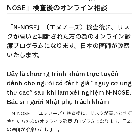
合
治療
治療
NOSE』検査後のオンライン相談
2026.01.12
「N-NOSE」（エヌノーズ）検査後に、リス
クが高いと判断された方の為のオンライン診
療プログラムになります。日本の医師が診察
いたします。
TOP
Đây là chương trình khám trực tuyến
dành cho người có đánh giá “nguy cơ ung
JMHCについて
thư cao” sau khi làm xét nghiệm N-NOSE.
Bác sĩ người Nhật phụ trách khám.
外国人受療者様へ
「N-NOSE」（エヌノーズ）検査後に、リスクが高いと判断
日本の医療について
受診の流れ
された方の為のオンライン診療プログラムになります。日本
の医師が診察いたします。
医療プログラム検索