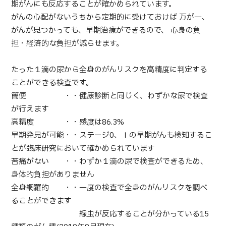
期がんにも反応することが確かめられています。
部位・疾病で探す
がんの心配がないうちから定期的に受けておけば 万が一、
検査・術式・
がんが見つかっても、早期治療ができるので、 心身の負
治療方法で探す
美容医療を探す
担・経済的な負担が減らせます。
コンテンツピックアップ
たった１滴の尿から全身のがんリスクを高精度に判定する
ことができる検査です。
お知らせ
簡便 ・・健康診断と同じく、わずかな尿で検査
が行えます
医療機関の方へ
高精度 ・・感度は86.3%
早期発見が可能・・ステージ0、Ⅰの早期がんも検知するこ
運営会社
とが臨床研究において確かめられています
苦痛がない ・・わずか１滴の尿で検査ができるため、
個人情報保護方針
身体的負担がありません
全身網羅的 ・・一度の検査で全身のがんリスクを調べ
ガイドラインポリシー
ることができます
線虫が反応することが分かっている15
JTBのガバナンス