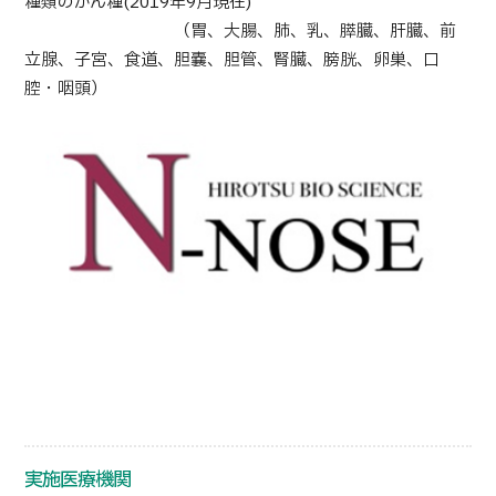
種類のがん種(2019年9月現在)
（胃、大腸、肺、乳、膵臓、肝臓、前
日本語
ENGLISH
中文
Tiếng Việt
立腺、子宮、食道、胆嚢、胆管、腎臓、膀胱、卵巣、口
腔・咽頭）
お問い合わせ
実施医療機関