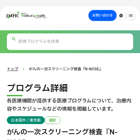
close
ジャパン・メディカル＆ヘルスツーリズムセンター（JMHC）
お問い合わせ
language
menu
PICK UP PROGRAM
部位・疾病
日本の医療について
検査・術式・
治療
受診の流れ
美容医療
で探す
方法で探す
を探す
トップ
がんの一次スクリーニング検査『N-NOSE』
プログラム詳細
各医療機関が提供する医療プログラムについて、
治療内
容やスケジュールなどの情報を掲載しています。
日本国外 / 東京都
健診
国際セカンドオピニオンパッケージ （湘南鎌倉総合病院）
がんの一次スクリーニング検査『N-