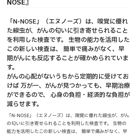
合
NOSE』
治療
治療
2026.01.12
「N-NOSE」（エヌノーズ）は、嗅覚に優れ
た線虫が、がんの匂いに引き寄せられること
を利用した検査です。 生物の能力を活用した
この新しい検査は、 簡単で痛みがなく、早
期がんにも反応することが確かめられていま
す。
TOP
がんの心配がないうちから定期的に受けてお
けば 万が一、がんが見つかっても、早期治療
JMHCについて
ができるので、 心身の負担・経済的な負担が
減らせます。
外国人受療者様へ
日本の医療について
「N-NOSE」（エヌノーズ）は、嗅覚に優れた線虫が、がん
受診の流れ
の匂いに引き寄せられることを利用した検査です。 生物の
能力を活用したこの新しい検査は、 簡単で痛みがなく、早
医療プログラム検索