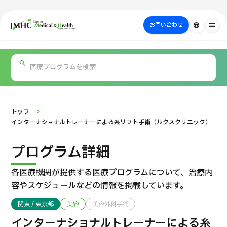
close
ジャパン・メディカル＆ヘルスツーリズムセンター（JMHC）
お問い合わせ
language
menu
PICK UP PROGRAM
部位・疾病
日本の医療について
検査・術式・
治療
受診の流れ
美容医療
で探す
方法で探す
を探す
トップ
インターナショナルトレーナーによる糸リフト手術（ルクスクリニック）
プログラム詳細
各医療機関が提供する医療プログラムについて、
治療内
容やスケジュールなどの情報を掲載しています。
関東 / 東京都
美容
美容外科手術
国際セカンドオピニオンパッケージ （湘南鎌倉総合病院）
インターナショナルトレーナーによる糸