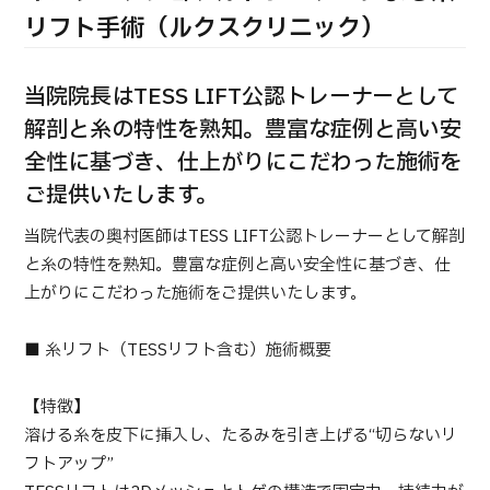
合
治療
治療
リフト手術（ルクスクリニック）
2026.01.12
当院院長はTESS LIFT公認トレーナーとして
解剖と糸の特性を熟知。豊富な症例と高い安
全性に基づき、仕上がりにこだわった施術を
ご提供いたします。
当院代表の奥村医師はTESS LIFT公認トレーナーとして解剖
TOP
と糸の特性を熟知。豊富な症例と高い安全性に基づき、仕
上がりにこだわった施術をご提供いたします。
JMHCについて
■ 糸リフト（TESSリフト含む）施術概要
外国人受療者様へ
日本の医療について
【特徴】
受診の流れ
溶ける糸を皮下に挿入し、たるみを引き上げる“切らないリ
フトアップ”
医療プログラム検索