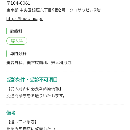
〒104-0061
東京都 中央区銀座六丁目9番2号 クロサワビル9階
https://lux-clinic.jp/
診療科
婦人科
専門分野
美容外科、美容皮膚科、婦人科形成
受診条件・受診不可項目
【受入可否に必要な診療情報】
別途問診票をお送りいたします。
備考
【適している方】
たるみを自然に改善したい