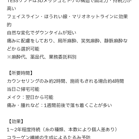
TESSリフトは3Dメッシュとトゲの構造で固定力・持続力が
部位・疾病で探す
高い
検査・術式・
フェイスライン・ほうれい線・マリオネットラインに効果
治療方法で探す
美容医療を探す
的
自然な変化でダウンタイムが短い
コンテンツピックアップ
痛みに配慮をしており、局所麻酔、笑気麻酔、静脈麻酔な
どから選択可能
お知らせ
※麻酔代、薬品代、業務委託料別
医療機関の方へ
【所要時間】
カウンセリングのみ約2時間、施術もされる場合約4時間
運営会社
当日ご帰宅可能
メイク：翌日から可能
個人情報保護方針
痛み・腫れなど：1週間前後で落ち着くことが多い
【効果】
ガイドラインポリシー
1～2年程度持続（糸の種類、本数により個人差あり）
コラーゲン繊維の生成によるたるみ予防
JTBのガバナンス