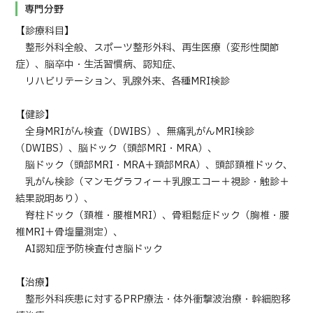
専門分野
【診療科目】
整形外科全般、スポーツ整形外科、再生医療（変形性関節
症）、脳卒中・生活習慣病、認知症、
リハビリテーション、乳腺外来、各種MRI検診
【健診】
全身MRIがん検査（DWIBS）、無痛乳がんMRI検診
（DWIBS）、脳ドック（頭部MRI・MRA）、
脳ドック（頭部MRI・MRA＋頚部MRA）、頭部頚椎ドック、
乳がん検診（マンモグラフィー＋乳腺エコー＋視診・触診＋
結果説明あり）、
脊柱ドック（頚椎・腰椎MRI）、骨粗鬆症ドック（胸椎・腰
椎MRI＋骨塩量測定）、
AI認知症予防検査付き脳ドック
【治療】
整形外科疾患に対するPRP療法・体外衝撃波治療・幹細胞移