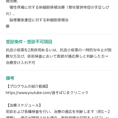
植治療、
慢性疼痛に対する幹細胞移植治療（脊柱管狭窄症の手足しび
れ）、
脳梗塞後遺症に対する幹細胞移植治
療
受診条件・受診不可項目
抗血小板薬を2剤併用あるいは、抗血小板薬の一時的な中止が困
難な方及び、術前検査において医師が適応無しと判断した方⇒
治療受け入れ不可
備考
【プログラムの紹介動画】
https://www.youtube.com/@そばじまクリニック
【治療スケジュール】
初診および各種検査を行い、治療の適応を判断します（約1～2