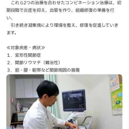
これら2つの治療を合わせたコンビネーション治療は、初
期段階で炎症を抑え、血管を作り、組織修復の準備を行
運営会社
い、
引き続き凝集塊により環境を整え、修復を促進していき
個人情報保護方針
ます。
ガイドラインポリシー
≪対象疾患・病状≫
１．変形性関節症
JTBのガバナンス
２．関節リウマチ（難治性）
３．筋・腱・靭帯など関節周囲の損傷
日本語
ENGLISH
中文
Tiếng Việt
お問い合わせ