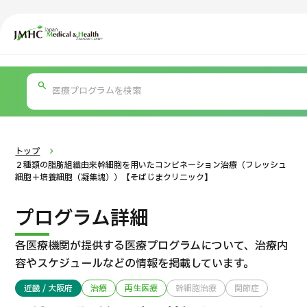
ジャパン・メディカル＆ヘルスツーリズムセンター（JMHC）
PICK UP PROGRAM
部位・疾病で探す
日本の医療について
検査・術式・
治療方
受
トップ
２種類の脂肪組織由来幹細胞を用いたコンビネーション治療（フレッシュ
細胞＋培養細胞（凝集塊））【そばじまクリニック】
プログラム詳細
各医療機関が提供する医療プログラムについて、
治療内
容やスケジュールなどの情報を掲載しています。
近畿 / 大阪府
治療
再生医療
幹細胞治療
関節症