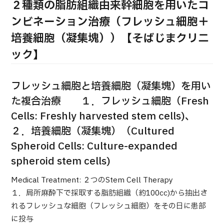
２種類の脂肪組織由来幹細胞を用いたコ
ンビネーション治療（フレッシュ細胞＋
培養細胞（凝集塊））【そばじまクリニ
ック】
フレッシュ細胞と培養細胞（凝集塊）を用い
国際セカンドオピニオンパッケージ （湘南鎌倉総合病院）
た複合治療 １．フレッシュ細胞（Fresh
治療
治療
Cells: Freshly harvested stem cells)、
２．培養細胞（凝集塊）（Cultured
2026.01.12
Spheroid Cells: Culture-expanded
spheroid stem cells)
Medical Treatment: ２つのStem Cell Therapy
１．局所麻酔下で採取する脂肪組織（約100cc)から抽出さ
れるフレッシュな細胞（フレッシュ細胞）をその日に患部
に投与
TOP