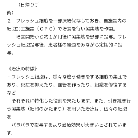
（日帰り手
術
JMHCについて
２．フレッシュ細胞を一部凍結保存しておき、自施設内の
細胞加工施設（ＣＰＣ）で培養を行い凝集塊を作製。
外国人受療者様へ
培養開始から約１か月後に凝集塊を患部に投与。フレ
日本の医療について
ッシュ細胞投与後、患者様の経過をみながら定期的に投
受診の流れ
与。
医療プログラム検索
《治療の特徴》
部位・疾病で探す
・フレッシュ細胞は、様々な違う働きをする細胞の集団で
検査・術式・
治療方法で探す
あり、炎症を抑えたり、血管を作ったり、組織を修復する
美容医療を探す
など
それぞれに特化した役割を果たします。また、引き続き行
コンテンツピックアップ
う凝集塊（細胞のかたまり）を用いた治療は、個々の細胞
を
お知らせ
バラバラで投与するより治療効果が大きいとされていま
す。
医療機関の方へ