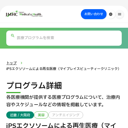
close
ジャパン・メディカル＆ヘルスツーリズムセンター（JMHC）
お問い合わせ
language
menu
PICK UP PROGRAM
部位・疾病
日本の医療について
検査・術式・
治療
受診の流れ
美容医療
で探す
方法で探す
を探す
トップ
iPSエクソソームによる再生医療（マイプレイスビューティークリニック）
プログラム詳細
各医療機関が提供する医療プログラムについて、
治療内
容やスケジュールなどの情報を掲載しています。
近畿 / 大阪府
美容
アンチエイジング
国際セカンドオピニオンパッケージ （湘南鎌倉総合病院）
iPSエクソソームによる再生医療（マイ