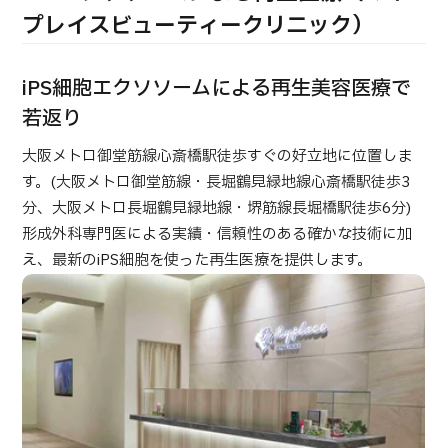
合
治療
治療
プレイスビューティークリニック）
2026.01.12
iPS細胞エクソソームによる再生美容医療で
若返り
大阪メトロ御堂筋線心斎橋駅徒歩すぐの好立地に位置しま
す。(大阪メトロ御堂筋線・長堀鶴見緑地線心斎橋駅徒歩3
分、大阪メトロ長堀鶴見緑地線・堺筋線長堀橋駅徒歩6分)
TOP
形成外科専門医による実績・信頼性のある確かな技術に加
え、最新のiPS細胞を使った再生医療を提供します。
JMHCについて
外国人受療者様へ
日本の医療について
受診の流れ
医療プログラム検索