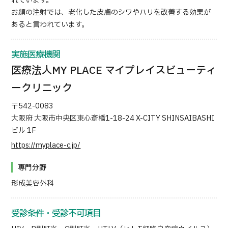
れています。
お顔の注射では、老化した皮膚のシワやハリを改善する効果が
日本語
ENGLISH
中文
Tiếng Việt
あると言われています。
実施医療機関
お問い合わせ
医療法人MY PLACE マイプレイスビューティ
ークリニック
〒542-0083
大阪府 大阪市中央区東心斎橋1-18-24 X-CITY SHINSAIBASHI
ビル 1F
https://myplace-c.jp/
専門分野
形成美容外科
受診条件・受診不可項目