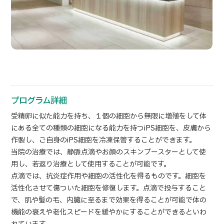
部位・疾病で探す
検査・術式・
治療方法で探す
美容医療を探す
コンテンツピックアップ
お知らせ
プログラム詳細
受精卵に似た能力を持ち、１個の細胞から無限に増殖をして体
医療機関の方へ
にある全ての種類の細胞になる能力を持つiPS細胞を、皮膚から
作製し、ご自身のiPS細胞を冷凍保管することができます。
運営会社
当院の治療では、静脈点滴やお顔のスキンブースターとして使
用し、若返り治療として使用することが可能です。
個人情報保護方針
点滴では、抗炎症作用や細胞の活性化を得るものです。細胞を
活性化させて傷ついた細胞を修復します。点滴で投与すること
ガイドラインポリシー
で、肌や髪の毛、内臓に至るまで効果を得ることが可能で体の
機能の衰えや老化スピードを緩やかにすることができるといわ
JTBのガバナンス