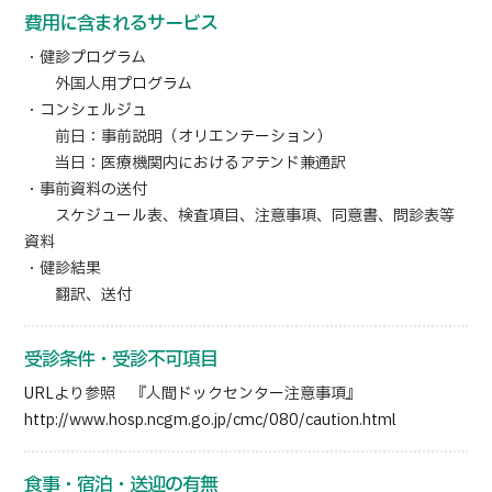
費用に含まれるサービス
・健診プログラム
外国人用プログラム
・コンシェルジュ
前日：事前説明（オリエンテーション）
当日：医療機関内におけるアテンド兼通訳
・事前資料の送付
スケジュール表、検査項目、注意事項、同意書、問診表等
資料
・健診結果
翻訳、送付
受診条件・受診不可項目
URLより参照 『人間ドックセンター注意事項』
http://www.hosp.ncgm.go.jp/cmc/080/caution.html
食事・宿泊・送迎の有無