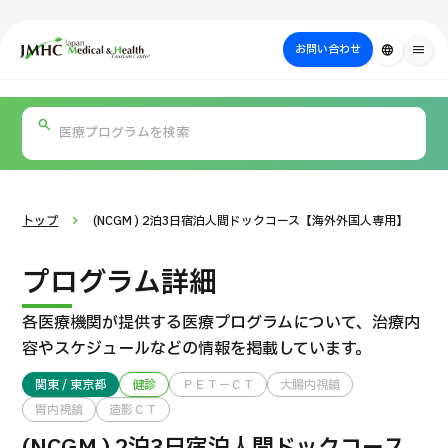
close
ジャパン・メディカル＆ヘルスツーリズムセンター（JMHC）
お問い合わせ
language
menu
PICK UP PROGRAM
部位・疾病
日本の医療について
検査・術式・
治療
受診の流れ
美容医療
で探す
方法で探す
を探す
トップ
(NCGM ) 2泊3日宿泊人間ドックコース【海外外国人専用】
プログラム詳細
各医療機関が提供する医療プログラムについて、
治療内
容やスケジュールなどの情報を掲載しています。
関東 / 東京都
健診
ＰＥＴ－ＣＴ
大腸内視鏡
胃内視鏡
造影ＣＴ
国際セカンドオピニオンパッケージ （湘南鎌倉総合病院）