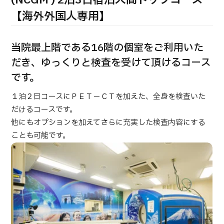
(NCGM ) 2泊3日宿泊人間ドックコース
合
治療
治療
【海外外国人専用】
2026.01.12
当院最上階である16階の個室をご利用いた
だき、ゆっくりと検査を受けて頂けるコース
です。
１泊２日コースにＰＥＴ－ＣＴを加えた、全身を検査いた
だけるコースです。
TOP
他にもオプションを加えてさらに充実した検査内容にする
ことも可能です。
JMHCについて
外国人受療者様へ
日本の医療について
受診の流れ
医療プログラム検索