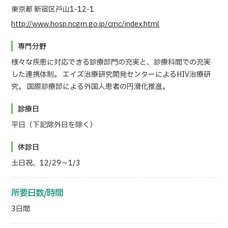
東京都 新宿区戸山1-12-1
日本語
ENGLISH
中文
Tiếng Việt
http://www.hosp.ncgm.go.jp/cmc/index.html
専門分野
様々な疾患に対応できる診療部門の充実と、診療科間での充実
お問い合わせ
した連携体制。 エイズ治療研究開発センターによるHIV治療研
究。 国際診療部による外国人患者の円滑化推進。
診療日
平日（下記除外日を除く）
休診日
土日祝、12/29～1/3
所要日数/時間
3日間