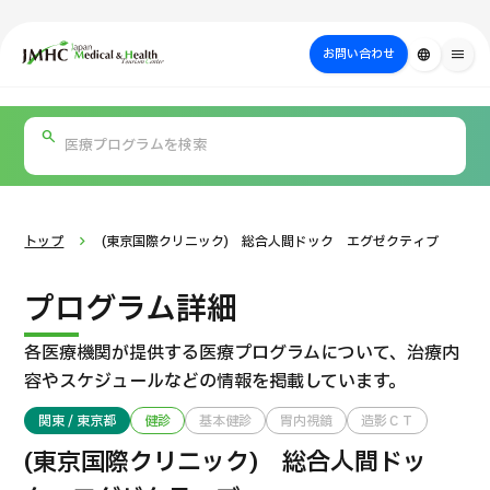
close
ジャパン・メディカル＆ヘルスツーリズムセンター（JMHC）
お問い合わせ
language
menu
PICK UP PROGRAM
部位・疾病
日本の医療について
検査・術式・
治療
受診の流れ
美容医療
で探す
方法で探す
を探す
トップ
(東京国際クリニック) 総合人間ドック エグゼクティブ
プログラム詳細
各医療機関が提供する医療プログラムについて、
治療内
容やスケジュールなどの情報を掲載しています。
関東 / 東京都
健診
基本健診
胃内視鏡
造影ＣＴ
国際セカンドオピニオンパッケージ （湘南鎌倉総合病院）
(東京国際クリニック) 総合人間ドッ