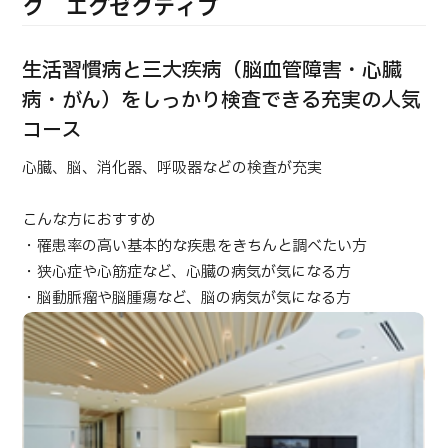
合
ク エグゼクティブ
治療
治療
2026.01.12
生活習慣病と三大疾病（脳血管障害・心臓
病・がん）をしっかり検査できる充実の人気
コース
心臓、脳、消化器、呼吸器などの検査が充実
こんな方におすすめ
TOP
・罹患率の高い基本的な疾患をきちんと調べたい方
・狭心症や心筋症など、心臓の病気が気になる方
JMHCについて
・脳動脈瘤や脳腫瘍など、脳の病気が気になる方
外国人受療者様へ
日本の医療について
受診の流れ
医療プログラム検索