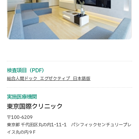
部位・疾病で探す
検査・術式・
治療方法で探す
美容医療を探す
コンテンツピックアップ
お知らせ
検査項目（PDF）
医療機関の方へ
総合人間ドック_エグゼクティブ_日本語版
運営会社
実施医療機関
東京国際クリニック
個人情報保護方針
〒100-6209
ガイドラインポリシー
東京都 千代田区丸の内1ｰ11ｰ1 パシフィックセンチュリープレ
イス丸の内９F
JTBのガバナンス