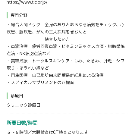
https://www.tic.or.jp/
日本語
ENGLISH
中文
Tiếng Việt
専門分野
・総合人間ドック 全身のありとあらゆる病気をチェック、心
疾患、脳疾患、がんの三大疾病をきちんと
検査したい方
お問い合わせ
・点滴治療 疲労回復点滴・ビタミンミックス点滴・脂肪燃焼
点滴・NK細胞点滴など
・美容治療 トータルスキンケア・しみ、たるみ、肝斑・シワ
取り・ほうれい線など
・再生医療 自己脂肪由来間葉系幹細胞による治療
・メディカルサプリメントのご提案
診療日
クリニック診療日
所要日数/時間
５～６時間／大腸検査はCT検査となります