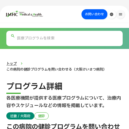
close
ジャパン・メディカル＆ヘルスツーリズムセンター（JMHC）
お問い合わせ
language
menu
PICK UP PROGRAM
部位・疾病
日本の医療について
検査・術式・
治療
受診の流れ
美容医療
で探す
方法で探す
を探す
トップ
この病院の健診プログラムを問い合わせる（大阪けいさつ病院）
プログラム詳細
各医療機関が提供する医療プログラムについて、
治療内
容やスケジュールなどの情報を掲載しています。
近畿 / 大阪府
健診
国際セカンドオピニオンパッケージ （湘南鎌倉総合病院）
この病院の健診プログラムを問い合わせ