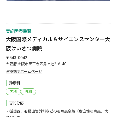
部位・疾病で探す
検査・術式・
治療方法で探す
美容医療を探す
実施医療機関
コンテンツピックアップ
大阪国際メディカル＆サイエンスセンター大
お知らせ
阪けいさつ病院
〒543-0042
医療機関の方へ
大阪府 大阪市天王寺区烏ヶ辻2-6-40
医療機関ホームページ
運営会社
診療科
個人情報保護方針
内科
外科
ガイドラインポリシー
専門分野
・循環器、心臓血管外科などの心疾患全般（虚血性心疾患、大
JTBのガバナンス