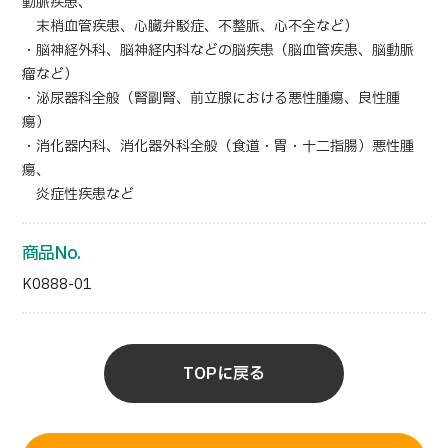
動脈疾患、
末梢血管疾患、心臓弁駁症、不整脈、心不全など）
日本語
ENGLISH
中文
Tiếng Việt
・脳神経外科、脳神経内科などの脳疾患（脳血管疾患、脳動脈
瘤など）
・泌尿器科全般（腎副腎、前立腺における悪性腫瘍、良性腫
瘍）
お問い合わせ
・消化器内科、消化器外科全般（食道・胃・十二指腸）悪性腫
瘍、
炎症性疾患など
商品No.
K0888-01
TOPに戻る