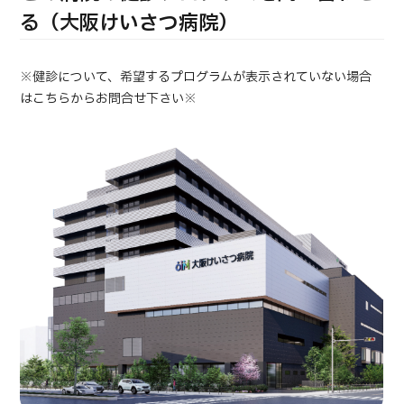
合
治療
治療
る（大阪けいさつ病院）
2026.01.12
※健診について、希望するプログラムが表示されていない場合
はこちらからお問合せ下さい※
TOP
JMHCについて
外国人受療者様へ
日本の医療について
受診の流れ
医療プログラム検索