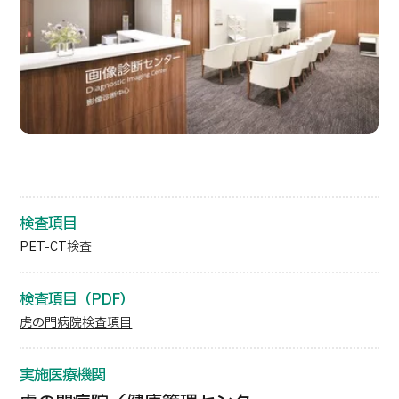
部位・疾病で探す
検査・術式・
治療方法で探す
美容医療を探す
コンテンツピックアップ
お知らせ
医療機関の方へ
検査項目
PET-CT検査
運営会社
検査項目（PDF）
個人情報保護方針
虎の門病院検査項目
ガイドラインポリシー
実施医療機関
JTBのガバナンス