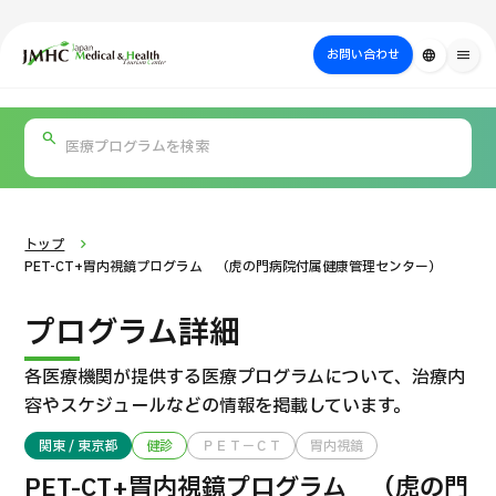
close
ジャパン・メディカル＆ヘルスツーリズムセンター（JMHC）
お問い合わせ
language
menu
PICK UP PROGRAM
部位・疾病
日本の医療について
検査・術式・
治療
受診の流れ
美容医療
で探す
方法で探す
を探す
トップ
PET-CT+胃内視鏡プログラム （虎の門病院付属健康管理センター）
プログラム詳細
各医療機関が提供する医療プログラムについて、
治療内
容やスケジュールなどの情報を掲載しています。
関東 / 東京都
健診
ＰＥＴ－ＣＴ
胃内視鏡
国際セカンドオピニオンパッケージ （湘南鎌倉総合病院）
PET-CT+胃内視鏡プログラム （虎の門