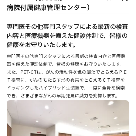
合
治療
治療
病院付属健康管理センター）
2026.01.12
専門医その他専門スタッフによる最新の検査
内容と医療機器を備えた健診体制で、皆様の
健康をお守りいたします。
専門医その他専門スタッフによる最新の検査内容と医療機
器を備えた健診体制で、皆様の健康をお守りいたします。
TOP
また、PET-CTは、がんの活動性を色の濃淡でとらえるＰＥ
Ｔ検査に、がんのもたらす形の異常をとらえるＣＴ検査を
JMHCについて
ドッキングしたハイブリッド型装置で、一度に全身を検索
でき、さまざまながんの早期発見に威力を発揮します。
外国人受療者様へ
日本の医療について
受診の流れ
医療プログラム検索