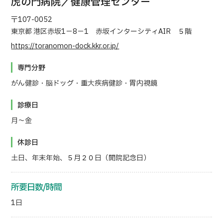
虎の門病院／健康管理センター
〒107-0052
日本語
ENGLISH
中文
Tiếng Việt
東京都 港区赤坂1－8－1 赤坂インターシティAIR ５階
https://toranomon-dock.kkr.or.jp/
お問い合わせ
専門分野
がん健診・脳ドッグ・重大疾病健診・胃内視鏡
診療日
月～金
休診日
土日、年末年始、５月２０日（開院記念日）
所要日数/時間
1日