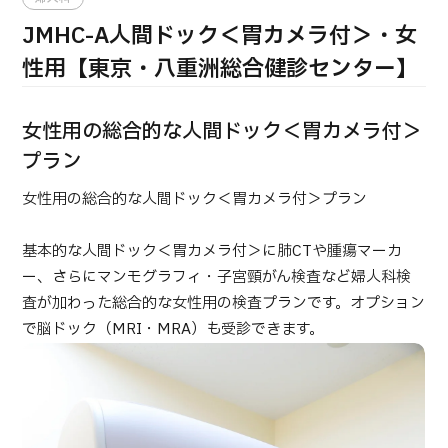
合
治療
治療
JMHC-A人間ドック＜胃カメラ付＞・女
2026.01.12
性用【東京・八重洲総合健診センター】
女性用の総合的な人間ドック＜胃カメラ付＞
プラン
女性用の総合的な人間ドック＜胃カメラ付＞プラン
TOP
基本的な人間ドック＜胃カメラ付＞に肺CTや腫瘍マーカ
ー、さらにマンモグラフィ・子宮頸がん検査など婦人科検
JMHCについて
査が加わった総合的な女性用の検査プランです。オプション
で脳ドック（MRI・MRA）も受診できます。
外国人受療者様へ
日本の医療について
受診の流れ
医療プログラム検索