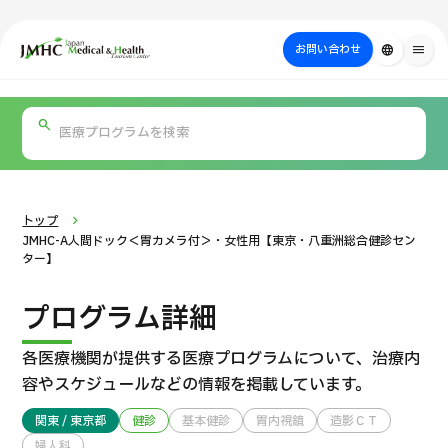
close
ジャパン・メディカル＆ヘルスツーリズムセンター（JMHC）
お問い合わせ
language
menu
PICK UP PROGRAM
部位・疾病
日本の医療について
検査・術式・
治療
受診の流れ
美容医療
で探す
方法で探す
を探す
トップ
JMHC-A人間ドック＜胃カメラ付＞・女性用【東京・八重洲総合健診セン
ター】
プログラム詳細
各医療機関が提供する医療プログラムについて、
治療内
容やスケジュールなどの情報を掲載しています。
国際セカンドオピニオンパッケージ （湘南鎌倉総合病院）
関東 / 東京都
健診
基本健診
胃内視鏡
造影ＣＴ
婦人科