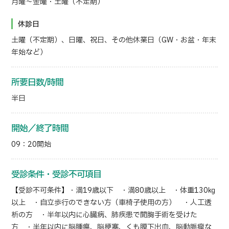
月曜～金曜・土曜（不定期）
休診日
土曜（不定期）、日曜、祝日、その他休業日（GW・お盆・年末
年始など）
所要日数/時間
半日
開始／終了時間
09：20開始
受診条件・受診不可項目
【受診不可条件】・満19歳以下 ・満80歳以上 ・体重130㎏
以上 ・自立歩行のできない方（車椅子使用の方） ・人工透
析の方 ・半年以内に心臓病、肺疾患で開胸手術を受けた
方 ・半年以内に脳腫瘍、脳梗塞、くも膜下出血、脳動脈瘤な