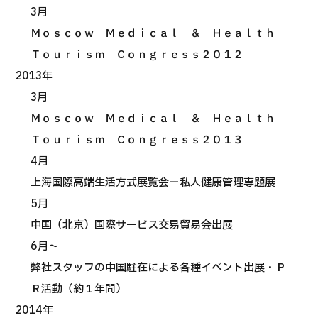
3月
部位・疾病で探す
検査・術式・
Ｍｏｓｃｏｗ Ｍｅｄｉｃａｌ ＆ Ｈｅａｌｔｈ
治療方法で探す
Ｔｏｕｒｉｓｍ Ｃｏｎｇｒｅｓｓ２０１２
美容医療を探す
2013年
コンテンツピックアップ
3月
Ｍｏｓｃｏｗ Ｍｅｄｉｃａｌ ＆ Ｈｅａｌｔｈ
お知らせ
Ｔｏｕｒｉｓｍ Ｃｏｎｇｒｅｓｓ２０１３
4月
医療機関の方へ
上海国際高端生活方式展覧会ー私人健康管理専題展
運営会社
5月
中国（北京）国際サービス交易貿易会出展
個人情報保護方針
6月～
弊社スタッフの中国駐在による各種イベント出展・Ｐ
ガイドラインポリシー
Ｒ活動（約１年間）
2014年
JTBのガバナンス