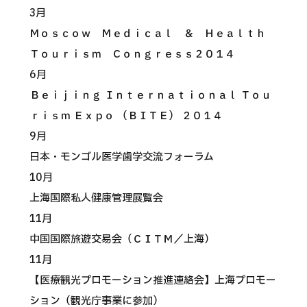
3月
日本語
ENGLISH
中文
Tiếng Việt
Ｍｏｓｃｏｗ Ｍｅｄｉｃａｌ ＆ Ｈｅａｌｔｈ
Ｔｏｕｒｉｓｍ Ｃｏｎｇｒｅｓｓ２０１４
6月
お問い合わせ
Ｂｅｉｊｉｎｇ Ｉｎｔｅｒｎａｔｉｏｎａｌ Ｔｏｕ
ｒｉｓｍ Ｅｘｐｏ （ＢＩＴＥ） ２０１４
9月
日本・モンゴル医学歯学交流フォーラム
10月
上海国際私人健康管理展覧会
11月
中国国際旅遊交易会（ＣＩＴＭ／上海）
11月
【医療観光プロモーション推進連絡会】上海プロモー
ション（観光庁事業に参加）