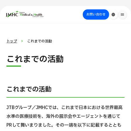
close
ジャパン・メディカル＆ヘルスツーリズムセンター（JMHC）
お問い合わせ
language
menu
PICK UP PROGRAM
部位・疾病
日本の医療について
検査・術式・
治療
受診の流れ
美容医療
トップ
これまでの活動
で探す
方法で探す
を探す
これまでの活動
これまでの活動
JTBグループ／JMHCでは、これまで日本における世界最高
水準の医療技術を、海外の展示会やエージェントを通じて
国際セカンドオピニオンパッケージ （湘南鎌倉総合病院）
PRして舞いまりました。その一端を以下に記載するととも