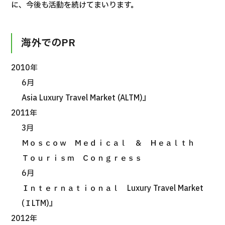
合
に、今後も活動を続けてまいります。
治療
治療
2026.01.12
海外でのPR
2010年
6月
Asia Luxury Travel Market (ALTM)』
2011年
TOP
3月
Ｍｏｓｃｏｗ Ｍｅｄｉｃａｌ ＆ Ｈｅａｌｔｈ
JMHCについて
Ｔｏｕｒｉｓｍ Ｃｏｎｇｒｅｓｓ
外国人受療者様へ
6月
日本の医療について
Ｉｎｔｅｒｎａｔｉｏｎａｌ Luxury Travel Market
受診の流れ
(ＩLTM)』
2012年
医療プログラム検索