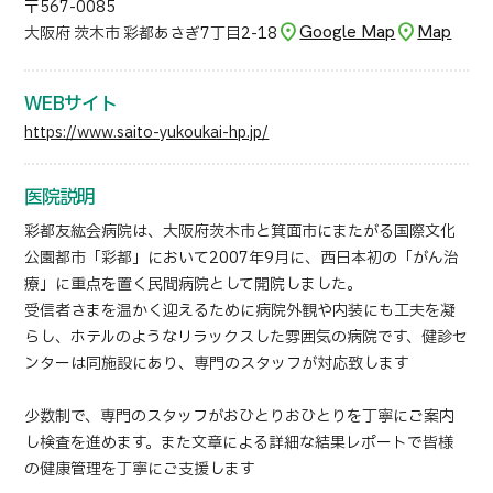
〒567-0085
Google Map
Map
大阪府 茨木市 彩都あさぎ7丁目2-18
日本語
ENGLISH
中文
Tiếng Việt
WEBサイト
https://www.saito-yukoukai-hp.jp/
お問い合わせ
医院説明
彩都友紘会病院は、大阪府茨木市と箕面市にまたがる国際文化
公園都市「彩都」において2007年9月に、西日本初の「がん治
療」に重点を置く民間病院として開院しました。
受信者さまを温かく迎えるために病院外観や内装にも工夫を凝
らし、ホテルのようなリラックスした雰囲気の病院です、健診セ
ンターは同施設にあり、専門のスタッフが対応致します
少数制で、専門のスタッフがおひとりおひとりを丁寧にご案内
し検査を進めます。また文章による詳細な結果レポートで皆様
の健康管理を丁寧にご支援します