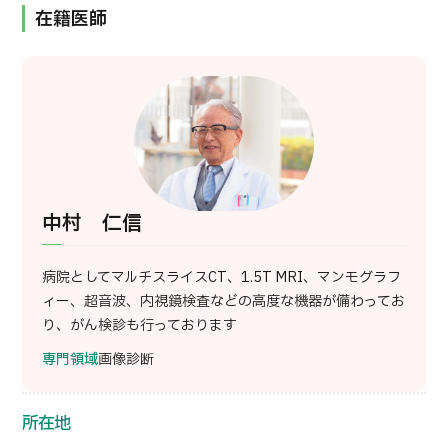
在籍医師
部位・疾病で探す
検査・術式・
治療方法で探す
美容医療を探す
コンテンツピックアップ
お知らせ
中村 仁信
医療機関の方へ
病院としてマルチスライスCT、1.5T MRI、マンモグラフ
運営会社
ィー、超音波、内視鏡検査などの高度な機器が備わってお
り、がん検診も行っております
個人情報保護方針
専門領域
画像診断
ガイドラインポリシー
所在地
JTBのガバナンス