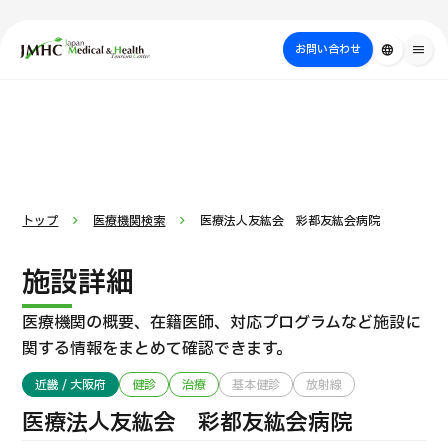
close
ジャパン・メディカル＆ヘルスツーリズムセンター（JMHC）
お問い合わせ
language
menu
PICK UP PROGRAM
部位・疾病
日本の医療について
検査・術式・
治療
受診の流れ
美容医療
で探す
方法で探す
を探す
トップ
医療機関検索
医療法人友紘会 彩都友紘会病院
施設詳細
医療機関の概要、在籍医師、対応プログラムなど
施設に
関する情報をまとめて確認できます。
近畿 / 大阪府
健診
治療
基本健診
放射線
国際セカンドオピニオンパッケージ （湘南鎌倉総合病院）
医療法人友紘会 彩都友紘会病院