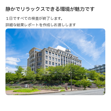
合
治療
治療
静かでリラックスできる環境が魅力です
2026.01.12
１日ですべての検査が終了します。
詳細な結果レポートを作成しお渡しします
TOP
JMHCについて
外国人受療者様へ
日本の医療について
受診の流れ
医療プログラム検索