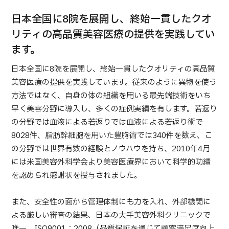
合
治療
治療
日本全国に8院を展開し、終始一貫したクオ
2026.01.12
リティの高品質美容医療の提供を実践してい
ます。
日本全国に8院を展開し、終始一貫したクオリティの高品質
美容医療の提供を実践しています。従来のように異物を使う
方法ではなく、自身の体の組織を用いる最先端技術をいち
早く美容分野に導入し、多くの症例実績を有します。若返り
TOP
の分野では血液による若返りでは血液による若返り術で
8028件、脂肪幹細胞を用いた豊胸術では340件を数え、こ
JMHCについて
の分野では世界有数の経験とノウハウを持ち、2010年4月
には米国美容外科学会より美容医療界において科学的功績
外国人受療者様へ
を認められ感謝状を授与されました。
日本の医療について
受診の流れ
また、安全性の面から管理体制にも力を入れ、外部機関に
よる厳しい審査の結果、日本の大手美容外科クリニックで
医療プログラム検索
唯一、ISO9001：2008（品質保証を通じて顧客満足度向上