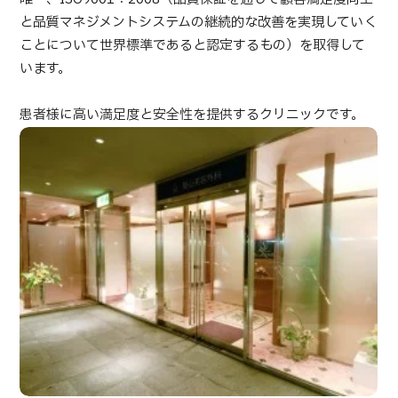
部位・疾病で探す
と品質マネジメントシステムの継続的な改善を実現していく
検査・術式・
ことについて世界標準であると認定するもの）を取得して
治療方法で探す
います。
美容医療を探す
コンテンツピックアップ
患者様に高い満足度と安全性を提供するクリニックです。
お知らせ
医療機関の方へ
運営会社
個人情報保護方針
ガイドラインポリシー
JTBのガバナンス