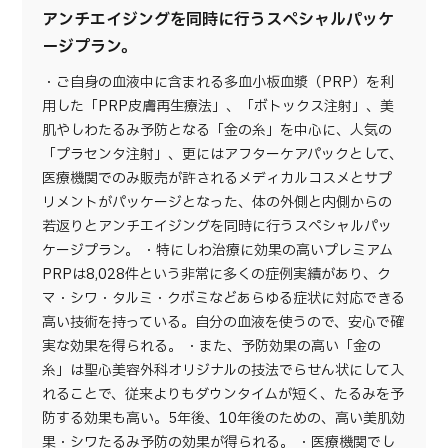
アンチエイジングを同時に行うスペシャルパッケ
ージプラン。
・ご自身の血液中に含まれる多血小板血漿（PRP）を利
用した「PRP皮膚再生療法」、「ボトックス注射」、美
肌やしわたるみ予防となる「金の糸」を中心に、人気の
「プラセンタ注射」、更にはアフターケアパックとして、
医療機関でのみ販売が許されるメディカルコスメとサプ
リメントがパッケージとなった、体の外側と内側からの
若返りとアンチエイジングを同時に行うスペシャルパッ
ケージプラン。 ・特にしわ治療に効果の高いプレミアム
PRPは8,028件という非常に多くの症例実績があり、ク
マ・シワ・タルミ・クボミなどあらゆる症状に対応できる
高い技術を持っている。自分の血液を使うので、安心で確
実な効果を得られる。 ・また、予防効果の高い「金の
糸」は聖心美容外科オリジナルの技法でらせん状にして入
れることで、従来よりもダウンタイムが短く、たるみを予
防する効果も高い。5年後、10年後のための、高い美肌効
果・シワたるみ予防の効果が得られる。 ・医療機関でし