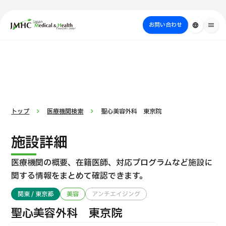
close
ジャパン・メディカル＆ヘルスツーリズムセンター（JMHC）
お問い合わせ
language
menu
PICK UP PROGRAM
部位・疾病
日本の医療について
検査・術式・
治療
受診の流れ
美容医療
で探す
方法で探す
を探す
トップ
医療機関検索
聖心美容外科 東京院
施設詳細
医療機関の概要、在籍医師、対応プログラムなど
施設に
関する情報をまとめて確認できます。
関東 / 東京都
美容
アンチエイジング
国際セカンドオピニオンパッケージ （湘南鎌倉総合病院）
聖心美容外科 東京院