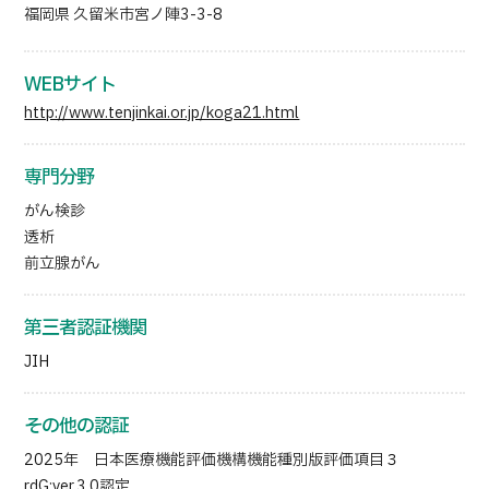
福岡県 久留米市宮ノ陣3-3-8
WEBサイト
http://www.tenjinkai.or.jp/koga21.html
専門分野
がん検診
透析
前立腺がん
第三者認証機関
JIH
その他の認証
2025年 日本医療機能評価機構機能種別版評価項目３
rdG:ver.3.0認定