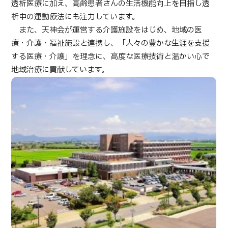
透析医療に加え、高齢患者さんの生活機能向上を目指し透
部位・疾病で探す
析中の運動療法にも注力しています。
検査・術式・
また、天神会が運営する介護施設をはじめ、地域の医
治療方法で探す
美容医療を探す
療・介護・福祉施設と連携し、「人々の豊かな生涯を支援
する医療・介護」を理念に、高度な医療技術と温かい心で
コンテンツピックアップ
地域治療に貢献しています。
お知らせ
医療機関の方へ
運営会社
個人情報保護方針
ガイドラインポリシー
JTBのガバナンス