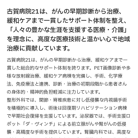
合
治療
治療
古賀病院21は、がんの早期診断から治療、
2026.01.12
緩和ケアまで一貫したサポート体制を整え、
「人々の豊かな生涯を支援する医療・介護」
を理念に、高度な医療技術と温かい心で地域
治療に貢献しています。
古賀病院21は、がんの早期診断から治療、緩和ケアまで一
貫した総合的なサポート体制を誇ります。PET画像診断や多
TOP
様な放射線治療、緩和ケア病棟を完備し、手術、化学療
法、免疫療法と連携、診断・治療の初期段階から患者さん
JMHCについて
の身体的・精神的負担軽減に注力しています。
整形外科では、関節・脊椎疾患に対し低侵襲な内視鏡手術
外国人受療者様へ
を積極的に導入し、術後は回復期リハビリテーション病棟
日本の医療について
で早期社会復帰を支援しています。泌尿器では、手術支援ロ
受診の流れ
ボット「ダ・ヴィンチ」による前立腺がんや腎がんの低侵
襲・高精度な手術を提供しています。腎臓内科では、高度な
医療プログラム検索