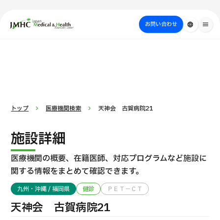
close
ジャパン・メディカル＆ヘルスツーリズムセンター（JMHC）
お問い合わせ
language
menu
PICK UP PROGRAM
部位・疾病
日本の医療について
検査・術式・
治療
受診の流れ
美容医療
で探す
方法で探す
を探す
トップ
医療機関検索
天神会 古賀病院21
施設詳細
医療機関の概要、在籍医師、対応プログラムなど
施設に
関する情報をまとめて確認できます。
九州・沖縄 / 福岡県
健診
ＰＥＴ－ＣＴ
国際セカンドオピニオンパッケージ （湘南鎌倉総合病院）
天神会 古賀病院21