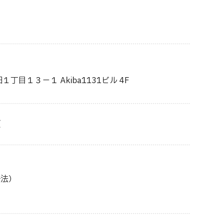
丁目１３－１ Akiba1131ビル 4F
/
静法）