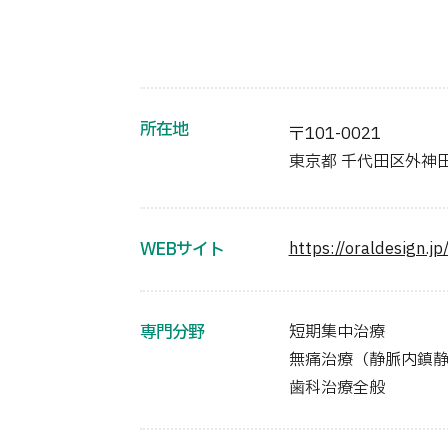
所在地
〒101-0021
東京都 千代田区外神田１
WEBサイト
https://oraldesign.jp
専門分野
短期集中治療
無痛治療（静脈内鎮
歯科治療全般