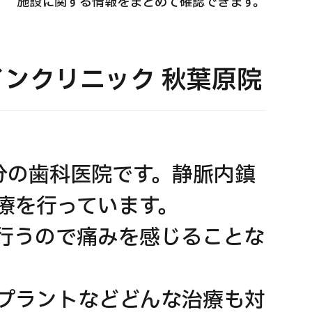
施設に関する情報をまとめて確認できます。
国際セカンドオピニオンパッケージ （湘南鎌
重粒子
倉総合病院）
治療
ンクリニック 秋葉原院
治療
治療
2026.
2026.01.12
分の歯科医院です。静脈内鎮
療を行っています。
行うので痛みを感じることな
プラントなどどんな治療も対