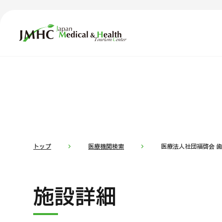
ジャパン・メディカル＆ヘルスツーリズムセンター（JMH
TOP
JMHCについて
コ
部位・疾
外国人受療者様へ
お
日本の医療について
トップ
医療機関検索
医療法人社団福啓会 
受診の流れ
医
施設詳細
医療プログラム検索
部位・疾病で探す
検査・術式・