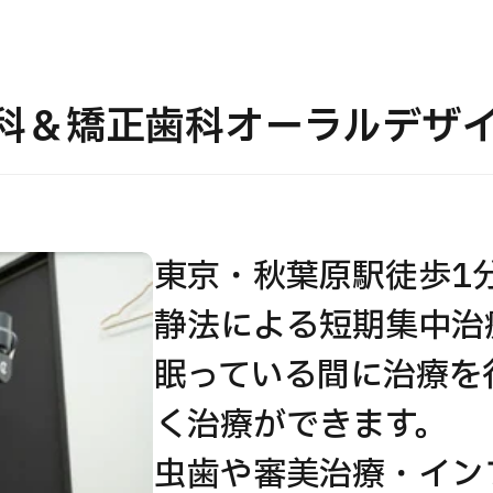
JMHC-A人間ドック＜胃カメラ付＞・男性用
【東京・八重洲総合健診センター】
科＆矯正歯科オーラルデザイ
健診
健診
健診
2026.01.12
東京・秋葉原駅徒歩1
わせ
静法による短期集中治
眠っている間に治療を
く治療ができます。
虫歯や審美治療・イン