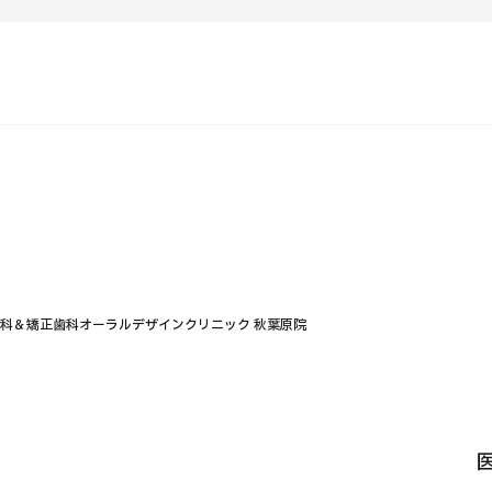
C）
ンテンツピックアップ
運営会社
病で探す
日本の医療について
検査・術式・
治療方法で探す
受診の流れ
美容医療
知らせ
個人情報保護方針
歯科＆矯正歯科オーラルデザインクリニック 秋葉原院
療機関の方へ
ガイドラインポリシー
JTBのガバナンス