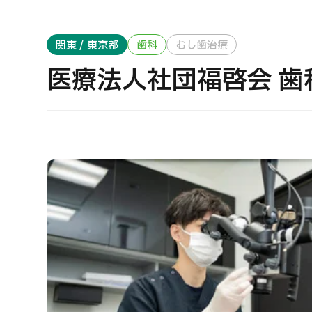
治療方法で探す
美容医療を探す
関東 / 東京都
歯科
むし歯治療
日本語
ENGLISH
中文
Tiếng Việt
医療法人社団福啓会 歯
お問い合