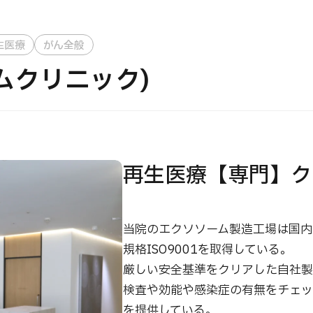
JMHC-A人間ドック＜胃カメラ付＞・男性用
生医療
がん全般
【東京・八重洲総合健診センター】
 (レムクリニック)
健診
健診
健診
2026.01.12
再生医療【専門】ク
わせ
当院のエクソソーム製造工場は国内
規格ISO9001を取得している。
厳しい安全基準をクリアした自社製
検査や効能や感染症の有無をチェッ
を提供している。