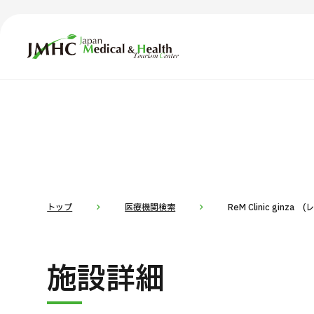
ジャパン・メディカル＆ヘルスツーリズムセンター（JMH
TOP
JMHCについて
コ
部位・疾
外国人受療者様へ
お
日本の医療について
トップ
医療機関検索
ReM Clinic ginza
受診の流れ
医
施設詳細
医療プログラム検索
部位・疾病で探す
検査・術式・