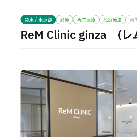
治療方法で探す
美容医療を探す
関東 / 東京都
治療
再生医療
免疫療法
再
日本語
ENGLISH
中文
Tiếng Việt
ReM Clinic ginza
お問い合