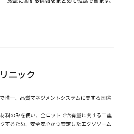
施設に関する情報をまとめて確認できます。
国際セカンドオピニオンパッケージ （湘南鎌
重粒子
倉総合病院）
治療
治療
治療
2026.
2026.01.12
リニック
で唯一、品質マネジメントシステムに関する国際
材料のみを使い、全ロットで含有量に関する二重
クするため、安全安心かつ安定したエクソソーム