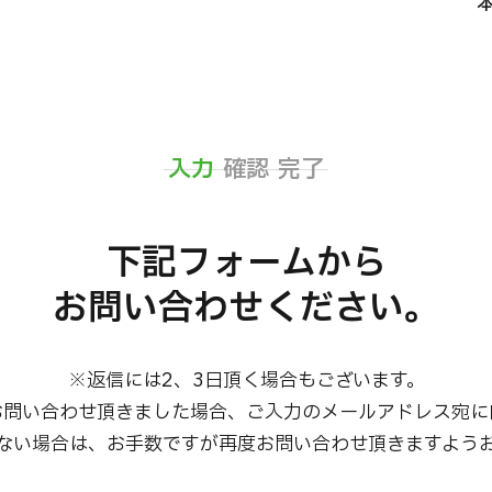
JMHC-A人間ドック＜胃カメラ付＞・男性用
【東京・八重洲総合健診センター】
健診
健診
健診
入力
確認
完了
2026.01.12
下記フォームから

わせ
お問い合わせください。
※返信には2、3日頂く場合もございます。

お問い合わせ頂きました場合、ご入力のメールアドレス宛に
ない場合は、お手数ですが再度お問い合わせ頂きますよう