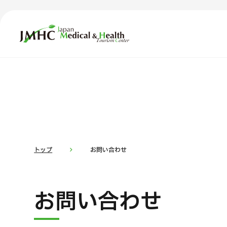
ジャパン・メディカル＆ヘルスツーリズムセンター（JMH
TOP
JMHCについて
コ
部位・疾
外国人受療者様へ
お
日本の医療について
トップ
お問い合わせ
受診の流れ
医
お問い合わせ
医療プログラム検索
部位・疾病で探す
検査・術式・