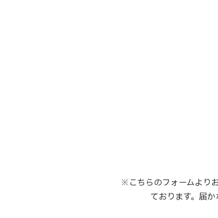
治療方法で探す
美容医療を探す
日本語
ENGLISH
中文
Tiếng Việt
お問い合
※こちらのフォームより
ております。届か