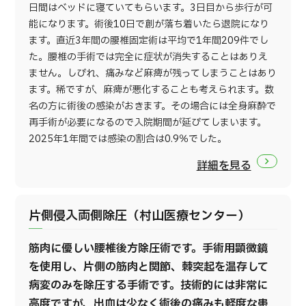
日間はベッドに寝ていてもらいます。3日目から歩行が可
能になります。術後10日で創が落ち着いたら退院になり
ます。直近3年間の腰椎固定術は平均で1年間209件でし
た。腰椎の手術では完全に症状が消失することはありえ
ません。しびれ、痛みなど麻痺が残ってしまうことはあり
ます。稀ですが、麻痺が悪化することも考えられます。数
名の方に術後の感染がおきます。その場合には全身麻酔で
再手術が必要になるので入院期間が延びてしまいます。
2025年1年間では感染の割合は0.9％でした。
詳細を見る
片側侵入両側除圧（村山医療センター）
筋肉に優しい腰椎後方除圧術です。手術用顕微鏡
を使用し、片側の筋肉と関節、棘突起を温存して
病変のみを除圧する手術です。技術的には非常に
高度ですが、出血は少なく術後の痛みも軽度な患