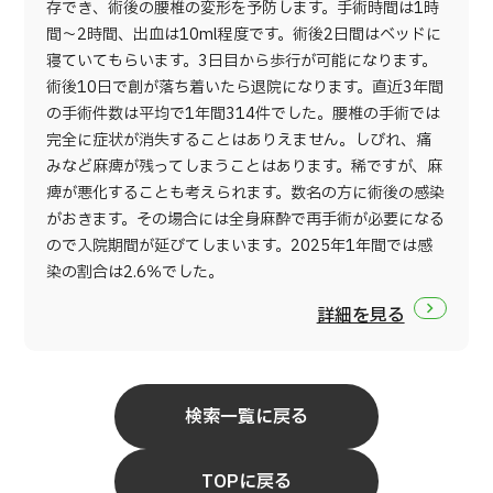
存でき、術後の腰椎の変形を予防します。手術時間は1時
間～2時間、出血は10ml程度です。術後2日間はベッドに
寝ていてもらいます。3日目から歩行が可能になります。
術後10日で創が落ち着いたら退院になります。直近3年間
の手術件数は平均で1年間314件でした。腰椎の手術では
完全に症状が消失することはありえません。しびれ、痛
みなど麻痺が残ってしまうことはあります。稀ですが、麻
痺が悪化することも考えられます。数名の方に術後の感染
がおきます。その場合には全身麻酔で再手術が必要になる
ので入院期間が延びてしまいます。2025年1年間では感
染の割合は2.6％でした。
詳細を見る
検索一覧に戻る
TOPに戻る