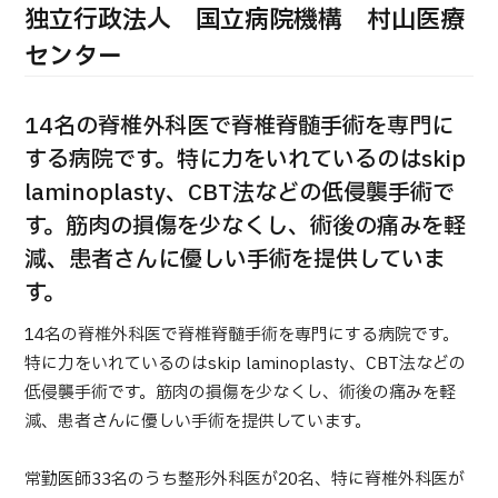
合
独立行政法人 国立病院機構 村山医療
治療
治療
センター
2026.01.12
14名の脊椎外科医で脊椎脊髄手術を専門に
する病院です。特に力をいれているのはskip
laminoplasty、CBT法などの低侵襲手術で
す。筋肉の損傷を少なくし、術後の痛みを軽
減、患者さんに優しい手術を提供していま
TOP
す。
JMHCについて
14名の脊椎外科医で脊椎脊髄手術を専門にする病院です。
特に力をいれているのはskip laminoplasty、CBT法などの
外国人受療者様へ
低侵襲手術です。筋肉の損傷を少なくし、術後の痛みを軽
日本の医療について
減、患者さんに優しい手術を提供しています。
受診の流れ
常勤医師33名のうち整形外科医が20名、特に脊椎外科医が
医療プログラム検索