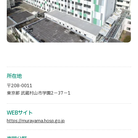
日本語
ENGLISH
中文
Tiếng Việt
お問い合わせ
所在地
〒208-0011
東京都 武蔵村山市学園2－37－1
WEBサイト
https://murayama.hosp.go.jp