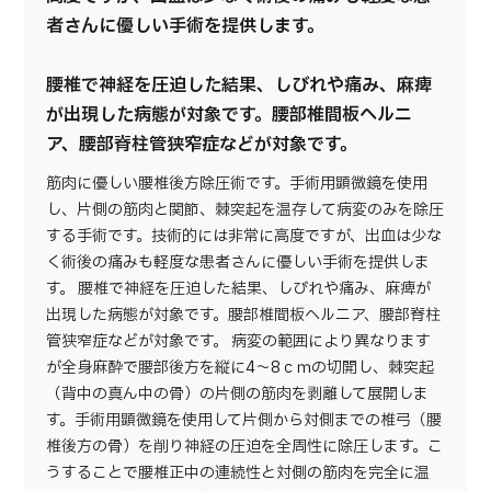
者さんに優しい手術を提供します。
腰椎で神経を圧迫した結果、しびれや痛み、麻痺
が出現した病態が対象です。腰部椎間板ヘルニ
ア、腰部脊柱管狭窄症などが対象です。
筋肉に優しい腰椎後方除圧術です。手術用顕微鏡を使用
し、片側の筋肉と関節、棘突起を温存して病変のみを除圧
する手術です。技術的には非常に高度ですが、出血は少な
く術後の痛みも軽度な患者さんに優しい手術を提供しま
す。 腰椎で神経を圧迫した結果、しびれや痛み、麻痺が
出現した病態が対象です。腰部椎間板ヘルニア、腰部脊柱
管狭窄症などが対象です。 病変の範囲により異なります
が全身麻酔で腰部後方を縦に4～8ｃｍの切開し、棘突起
（背中の真ん中の骨）の片側の筋肉を剥離して展開しま
す。手術用顕微鏡を使用して片側から対側までの椎弓（腰
椎後方の骨）を削り神経の圧迫を全周性に除圧します。こ
うすることで腰椎正中の連続性と対側の筋肉を完全に温