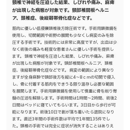
頸椎で神経を圧迫した結果、しびれや痛み、麻痺
が出現した病態が対象です。頸部椎間板ヘルニ
ア、頚椎症、後縦靭帯骨化症などです。
筋肉に優しい低侵襲頸椎後方除圧術です。手術用顕微鏡を
使用し、切開範囲や術野の展開も少なくし病変のみを除
圧する手術です。技術的には非常に高度ですが、出血は少
なく術後の痛みも軽度な患者さんに優しい手術を提供し
ます。 頸椎で神経を圧迫した結果、しびれや痛み、麻痺
が出現した病態が対象です。頸部椎間板ヘルニア、頚椎
症、後縦靭帯骨化症などです。 病変の範囲により異なり
ますが全身麻酔で頸部後方を縦に4～8ｃｍの切開で侵入
し、骨に付着する筋肉をできうる限り温存し必要な範囲
を展開します。手術用顕微鏡を使用して慎重に骨を削り脊
髄の圧迫を解除します。手術時間は1時間～2時間、術後2
日間はベッドに寝ていてもらいます。3日目から歩行が可
能になります。術後10日で創が落ち着いたら退院になり
ます。直近3年間の手術件数は平均で1年間135件でし
た。頸椎の手術では完全に症状が消失することはありえ