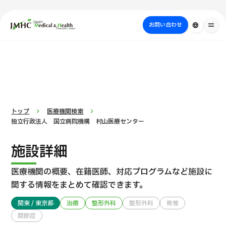
close
ジャパン・メディカル＆ヘルスツーリズムセンター（JMHC）
お問い合わせ
language
menu
PICK UP PROGRAM
部位・疾病
日本の医療について
検査・術式・
治療
受診の流れ
美容医療
で探す
方法で探す
を探す
トップ
医療機関検索
独立行政法人 国立病院機構 村山医療センター
施設詳細
医療機関の概要、在籍医師、対応プログラムなど
施設に
関する情報をまとめて確認できます。
関東 / 東京都
治療
整形外科
整形外科
脊椎
国際セカンドオピニオンパッケージ （湘南鎌倉総合病院）
関節症