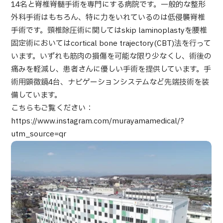
14名と脊椎脊髄手術を専門にする病院です。一般的な整形
部位・疾病で探す
外科手術はもちろん、特に力をいれているのは低侵襲脊椎
検査・術式・
治療方法で探す
手術です。頸椎除圧術に関してはskip laminoplastyを腰椎
美容医療を探す
固定術においてはcortical bone trajectory(CBT)法を行って
います。いずれも筋肉の損傷を可能な限り少なくし、術後の
コンテンツピックアップ
痛みを軽減し、患者さんに優しい手術を提供しています。手
術用顕微鏡4台、ナビゲーションシステムなど先端技術を装
お知らせ
備しています。
こちらもご覧ください：
医療機関の方へ
https://www.instagram.com/murayamamedical/?
utm_source=qr
運営会社
個人情報保護方針
ガイドラインポリシー
JTBのガバナンス