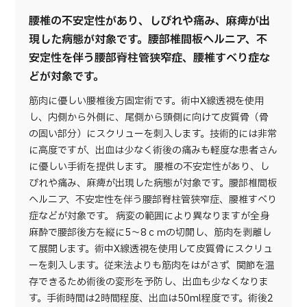
腰椎の不安定性があり、しびれや痛み、麻痺が出
現した病態が対象です。腰部椎間板ヘルニア、不
安定性を伴う腰部脊柱管狭窄症、腰椎すべり症な
どが対象です。
筋肉に優しい腰椎後方固定術です。術中X線透視を使用
し、内側から外側に、尾側から頭側に向けて皮質骨（骨
の固い部分）にスクリューを刺入します。技術的には非常
に高度ですが、出血は少なく術後の痛みも軽度な患者さん
に優しい手術を提供します。 腰椎の不安定性があり、し
びれや痛み、麻痺が出現した病態が対象です。腰部椎間板
ヘルニア、不安定性を伴う腰部脊柱管狭窄症、腰椎すべり
症などが対象です。 病変の範囲により異なりますが全身
麻酔で腰部後方を縦に5～8ｃｍの切開し、筋肉を剥離し
て展開します。術中X線透視を使用して皮質骨にスクリュ
ーを刺入します。従来法よりも筋肉をはがさず、関節を温
存できるため術後の変形を予防し、出血も少なくなりま
す。手術時間は2時間程度、出血は50ml程度です。術後2