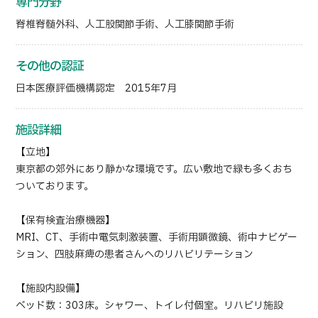
専門分野
脊椎脊髄外科、人工股関節手術、人工膝関節手術
その他の認証
日本医療評価機構認定 2015年7月
施設詳細
【立地】
東京都の郊外にあり静かな環境です。広い敷地で緑も多くおち
ついております。
【保有検査治療機器】
MRI、CT、手術中電気刺激装置、手術用顕微鏡、術中ナビゲー
ション、四肢麻痺の患者さんへのリハビリテーション
【施設内設備】
ベッド数：303床。シャワー、トイレ付個室。リハビリ施設