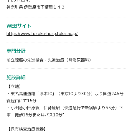
〒259-1143
神奈川県 伊勢原市下糟屋１４３
WEBサイト
https://www.fuzoku-hosp.tokai.ac.jp/
専門分野
前立腺癌の先進検査・先進治療（腎泌尿器科）
施設詳細
【立地】
・東名高速道路「厚木IC」（東京ICより30分）より国道246号
線経由にて15分
・小田急小田原線 伊勢原駅（快速急行で新宿駅より55分）下
車 徒歩15分またはバス10分"
【保有検査治療機器】