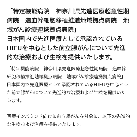
合
治療
治療
「特定機能病院 神奈川県先進医療超急性期
2026.01.12
病院 造血幹細胞移植推進地域拠点病院 地
域がん診療連携拠点病院」
日本国内で先進医療として承認されている
HIFUを中心とした前立腺がんについて先進
的な治療および生検を提供いたします。
「特定機能病院 神奈川県先進医療超急性期病院 造血幹
TOP
細胞移植推進地域拠点病院 地域がん診療連携拠点病院」
日本国内で先進医療として承認されているHIFUを中心とし
JMHCについて
た前立腺がんについて先進的な治療および生検を提供いた
します。
外国人受療者様へ
日本の医療について
医療インバウンド向けに前立腺がんを対象に、以下の先進的
受診の流れ
な生検および治療を提供いたします。
医療プログラム検索