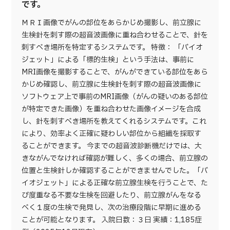
です。
ＭＲＩ画像でがんの部位をあらかじめ撮影し、前立腺に
生検針を刺す際の超音波画像に重ね合わせることで、針を
刺すべき場所を特定するシステムです。 特徴： 「バイオ
ジェット」による「標的生検」という手法は、事前に
MRI画像を撮影することで、がんができている部位をあら
かじめ確認し、前立腺に生検針を刺す際の超音波画像に
ソフトウェア上で事前のMRI画像（がんの疑いのある部位
が特定できた画像）を重ね合わせた画像イメージを合成
し、針を刺すべき場所を教えてくれるシステムです。これ
により、効率よく正確に疑わしい部位から組織を採取す
ることができます。 今までの超音波診断機だけでは、大
きながんでなければ確認が難しく、多くの場合、前立腺の
位置と生検針しか確認することができませんでした。「バ
イオジェット」による正確な前立腺生検を行うことで、た
び度重なる不要な生検を回避したり、前立腺がんをなる
べく１度の生検で発見し、次の治療段階に早期に進める
ことが可能となります。 入院日数：３日 実績：1,185症