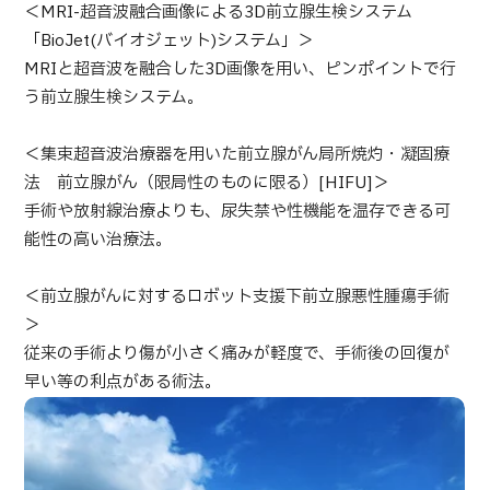
＜MRI-超音波融合画像による3D前立腺生検システム
部位・疾病で探す
「BioJet(バイオジェット)システム」＞
検査・術式・
治療方法で探す
MRIと超音波を融合した3D画像を用い、ピンポイントで行
美容医療を探す
う前立腺生検システム。
コンテンツピックアップ
＜集束超音波治療器を用いた前立腺がん局所焼灼・凝固療
法 前立腺がん（限局性のものに限る）[HIFU]＞
お知らせ
手術や放射線治療よりも、尿失禁や性機能を温存できる可
能性の高い治療法。
医療機関の方へ
＜前立腺がんに対するロボット支援下前立腺悪性腫瘍手術
運営会社
＞
従来の手術より傷が小さく痛みが軽度で、手術後の回復が
個人情報保護方針
早い等の利点がある術法。
ガイドラインポリシー
JTBのガバナンス