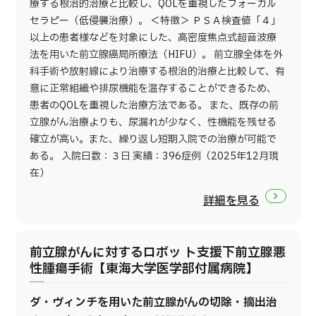
療する根治的治療と比較し、QOLを重視したフォーカル
セラピー（低侵襲治療）。 ＜特徴＞ ＰＳＡ検査値「４」
以上の患者様などを対象にした、高密度焦点式超音波療
法を用いた前立腺癌局所療法（HIFU）。 前立腺全体を外
科手術や放射線により治療する根治的治療と比較して、有
意に正常組織や排尿機能を温存することができるため、
患者のQOLを重視した治療方法である。 また、既存の前
立腺がん治療よりも、尿漏れが少なく、性機能を残せる
確立が高い。また、繰り返し短期入院での治療が可能で
ある。 入院日数：３日 実績：396症例（2025年12月現
在）
詳細を見る
前立腺がんに対するロボッ ト支援下前立腺悪
性腫瘍手術【東海大学医学部付属病院】
ダ・ヴィンチを用いた前立腺がんの切除・摘出治