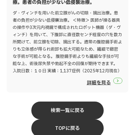
療。患者の負担が少ない低侵襲治療。
ダ・ヴィンチを用いた前立腺がんの切除・摘出治療。患
者の負担が少ない低侵襲治療。 ＜特徴＞ 医師が操る器具
の操作や3次元内視鏡で構成されたロボット機器（ダ・ヴ
ィンチ）を用いて、下腹部に直径数センチ程度の穴を数カ
所開けて、前立腺を切除、摘出する。通常の腹腔鏡手術よ
りも立体感が得られ術部も拡大可能なため、繊細で緻密
な手術が可能となる。 腹腔鏡手術よりも繊細な手技が可
能な上、術後尿失禁や勃起不全の回復が期待できます。
入院日数：１０日 実績：1,137症例（2025年12月現在）
詳細を見る
検索一覧に戻る
TOPに戻る