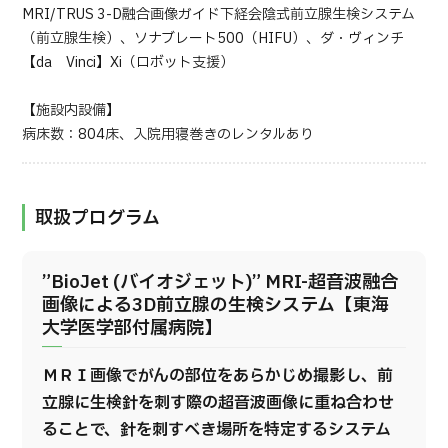
MRI/TRUS 3-D融合画像ガイド下経会陰式前立腺生検システム
（前立腺生検）、ソナブレート500（HIFU）、ダ・ヴィンチ
【da Vinci】Xi（ロボット支援）
【施設内設備】
病床数：804床、入院用寝巻きのレンタルあり
取扱プログラム
”BioJet (バイオジェット)” MRI-超音波融合
画像による3D前立腺の生検システム【東海
大学医学部付属病院】
ＭＲＩ画像でがんの部位をあらかじめ撮影し、前
立腺に生検針を刺す際の超音波画像に重ね合わせ
ることで、針を刺すべき場所を特定するシステム