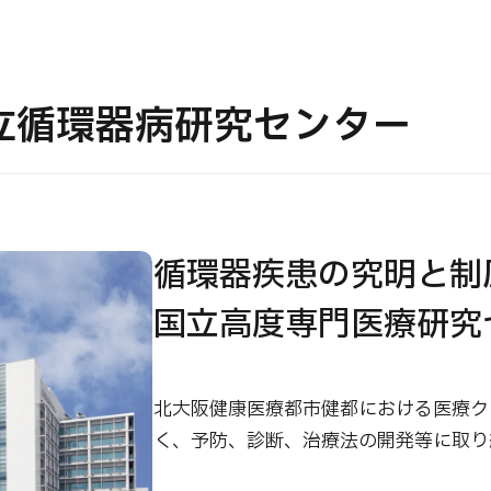
JMHC-A人間ドック＜胃カメラ付＞・男性用
【東京・八重洲総合健診センター】
立循環器病研究センター
健診
健診
健診
2026.01.12
循環器疾患の究明と制
わせ
国立高度専門医療研究
北大阪健康医療都市健都における医療ク
く、予防、診断、治療法の開発等に取り