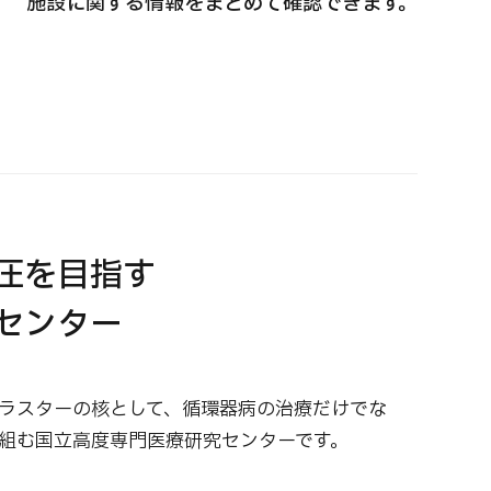
施設に関する情報をまとめて確認できます。
国際セカンドオピニオンパッケージ （湘南鎌
重粒子
倉総合病院）
治療
治療
治療
2026.
2026.01.12
圧を目指す
センター
ラスターの核として、循環器病の治療だけでな
組む国立高度専門医療研究センターです。