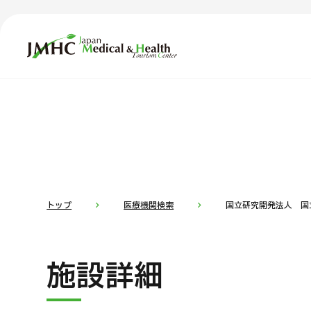
ジャパン・メディカル＆ヘルスツーリズムセンター（JMH
TOP
JMHCについて
コ
部位・疾
外国人受療者様へ
お
日本の医療について
トップ
医療機関検索
国立研究開発法人 国
受診の流れ
医
施設詳細
医療プログラム検索
部位・疾病で探す
検査・術式・