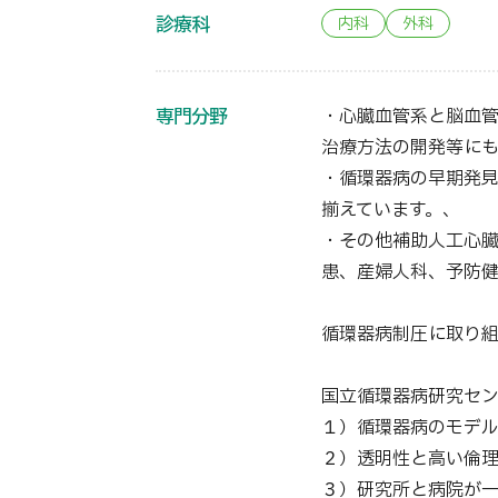
診療科
内科
外科
専門分野
・心臓血管系と脳血
治療方法の開発等にも
・循環器病の早期発
揃えています。、
・その他補助人工心
患、産婦人科、予防
循環器病制圧に取り
国立循環器病研究セ
１）循環器病のモデ
２）透明性と高い倫
３）研究所と病院が