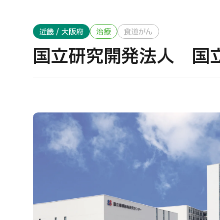
治療方法で探す
美容医療を探す
近畿 / 大阪府
治療
食道がん
日本語
ENGLISH
中文
Tiếng Việt
国立研究開発法人 国
お問い合