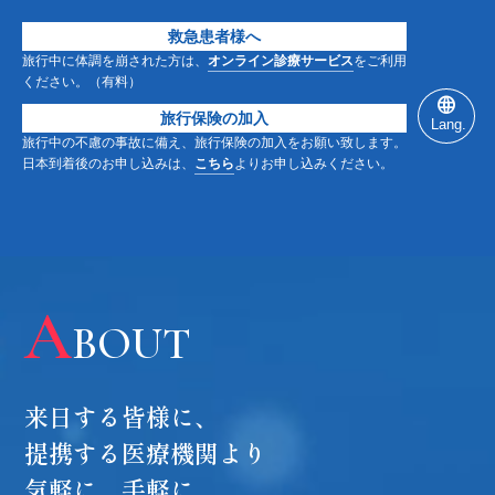
救急患者様へ
旅行中に体調を崩された方は、
オンライン診療サービス
をご利用
ください。（有料）
旅行保険の加入
Lang.
旅行中の不慮の事故に備え、旅行保険の加入をお願い致します。
日本到着後のお申し込みは、
こちら
よりお申し込みください。
SCROLL DOWN SCROLL DOWN SCROLL DOWN
大阪・関西を訪れる皆様へ
気軽に、手軽に
A
BOUT
メディカル ＆ ヘルスケアプラ
ン
来日する皆様に、
YOUR
旅行透析
健康診断
アンチエイジング
提携する医療機関より
気軽に、手軽に