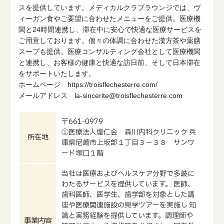
スを提供しています。メディカルクラブラウンジでは、ヴ
ィーガン食やご要望に合わせたメニューをご提供。医療機
関と24時間連携し、滞在中に安心で快適な医療サービスを
ご用意しております。個々の体調に合わせた漢方茶や薬膳
スープも提供。医療コンサルティング会社として医療機関
と連携し、お客様の健康と快適な訪日前、そして日本滞在
をサポートいたします。
ホームページ https://troisflechesterre.com/
メールアドレス la-sincerite@troisflechesterre.com
〒661-0979
①医療法人煌仁会 森川内科クリニック 兵
所在地
庫県尼崎市上坂部１丁目３－３８ サンワ
ード塚口１階
当社は医療およびヘルスケア分野で多岐に
わたるサービスを提供しています。 医師、
歯科医師、医学生、歯学部を対象とした講
座や医療関連施設の見学ツアーを実施し 知
識と実務経験を提供しています。調理師や
事業内容