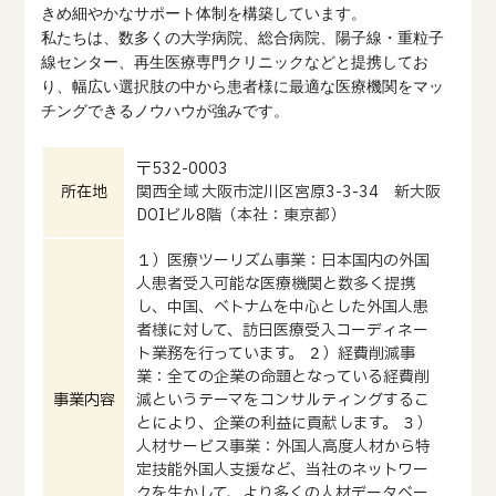
きめ細やかなサポート体制を構築しています。
私たちは、数多くの大学病院、総合病院、陽子線・重粒子
線センター、再生医療専門クリニックなどと提携してお
り、幅広い選択肢の中から患者様に最適な医療機関をマッ
チングできるノウハウが強みです。
〒532-0003
所在地
関西全域 大阪市淀川区宮原3-3-34 新大阪
DOIビル8階（本社：東京都）
１）医療ツーリズム事業：日本国内の外国
人患者受入可能な医療機関と数多く提携
し、中国、ベトナムを中心とした外国人患
者様に対して、訪日医療受入コーディネー
ト業務を行っています。 ２）経費削減事
業：全ての企業の命題となっている経費削
事業内容
減というテーマをコンサルティングするこ
とにより、企業の利益に貢献します。 ３）
人材サービス事業：外国人高度人材から特
定技能外国人支援など、当社のネットワー
クを生かして、より多くの人材データベー