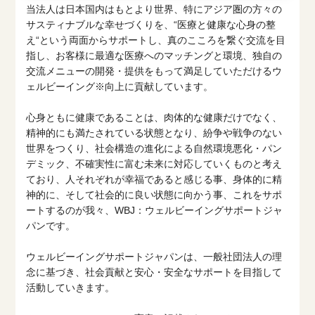
当法人は日本国内はもとより世界、特にアジア圏の方々の
サスティナブルな幸せづくりを、“医療と健康な心身の整
え“という両面からサポートし、真のこころを繋ぐ交流を目
指し、お客様に最適な医療へのマッチングと環境、独自の
交流メニューの開発・提供をもって満足していただけるウ
ェルビーイング※向上に貢献しています。
心身ともに健康であることは、肉体的な健康だけでなく、
精神的にも満たされている状態となり、 紛争や戦争のない
世界をつくり、社会構造の進化による自然環境悪化・パン
デミック、不確実性に富む未来に対応していくものと考え
ており、人それぞれが幸福であると感じる事、身体的に精
神的に、そして社会的に良い状態に向かう事、これをサポ
ートするのが我々、WBJ：ウェルビーイングサポートジャ
パンです。
ウェルビーイングサポートジャパンは、一般社団法人の理
念に基づき、社会貢献と安心・安全なサポートを目指して
活動していきます。