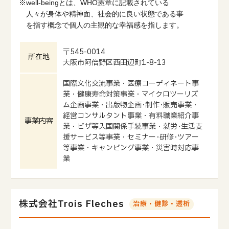
※well-beingとは、WHO憲章に記載されている
人々が身体や精神面、社会的に良い状態である事
を指す概念で個人の主観的な幸福感を指します。
〒545-0014
所在地
大阪市阿倍野区西田辺町1-8-13
国際文化交流事業・医療コーディネート事
業・健康寿命対策事業・マイクロツーリズ
ム企画事業・出版物企画･制作･販売事業・
経営コンサルタント事業・有料職業紹介事
事業内容
業・ビザ等入国関係手続事業・就労･生活支
援サービス等事業・セミナー･研修･ツアー
等事業・キャンピング事業・災害時対応事
業
株式会社Trois Fleches
治療・健診・透析