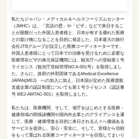
私たちジャパン・メディカル＆ヘルスツーリズムセンター
（JMHC）は、「言語の壁」や「ビザ」などで来日するこ
とが困難だった外国人患者様と、日本が有する優れた医療
との架け橋になることを目的に発足した、日本最大の旅行
会社JTBグループが設立した医療コーディネーターです。
外国人患者様にとって日本での治療を受けるために必要な
医療滞在ビザの身元保証機関には、観光庁への登録第１号
ライセンス（観光庁登録管理NO A-001号）を取得しまし
た。さらに、政府の外郭団体であるMedical Excellence
JAPAN(MEJ) への加入に加え、日本国が定めた医療渡航
支援企業の認証制度についても第１号ライセンス（認証番
号 MEJ-AMTAC-001）を取得しました。
私たちは、医療機関、そして、省庁をはじめとする医療・
健康領域の関係諸機関や国内外企業とのアライアンスを通
じて、医療・健康増進を目的に来日される人々へ価値ある
サービスを提供し、安心・安全に、そして、皆様から信頼
をもって選ばれる医療コーディネーターを目指してまいり