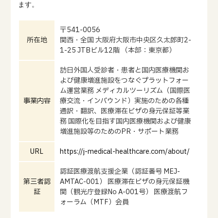
ます。
〒541-0056
所在地
関西・全国 大阪府大阪市中央区久太郎町2-
1-25 JTBビル12階 （本部：東京都）
訪日外国人受診者・患者と国内医療機関お
よび健康増進施設をつなぐプラットフォー
ム運営業務 メディカルツーリズム（国際医
事業内容
療交流・インバウンド）実施のための各種
通訳・翻訳、医療滞在ビザの身元保証等業
務 国際化を目指す国内医療機関および健康
増進施設等のためのPR・サポート業務
URL
https://j-medical-healthcare.com/about/
認証医療渡航支援企業（認証番号 MEJ-
第三者認
AMTAC-001） 医療滞在ビザの身元保証機
証
関（観光庁登録No A-001号） 医療渡航フ
ォーラム（MTF）会員