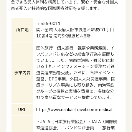
念できる受入体制を構築しています。安心・安全な外国人
患者受入と持続的な国際医療対応を支援します。
〒556-0011
所在地
関西全域 大阪府大阪市浪速区難波中1丁目
10番4号 南海SK難波ビル8階
団体旅行・個人旅行・視察や業務渡航、イ
ンバウンド対応などの総合旅行業を展開し
ています。また、関西空港駅・難波駅にお
ける出札・インフォメーション業務など鉄
事業内容
道関連業務を受託。さらに、各種イベント
運営、BPO事業、外国人人財関連事業、医
療ツーリズム事業にも取り組み、南海電鉄
グループの信頼と実績を背景に、多様な分
野で高品質なサービスを提供しています。
URL
https://www.nankai-travel.com/medical
・JATA（日本旅行業協会）・IATA（国際航
空運送協会）・ボンド保証会員 ・旅行業