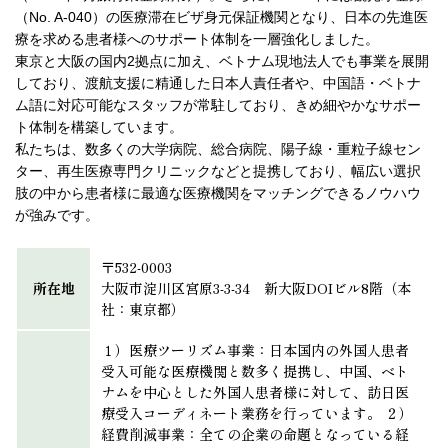
（No. A-040）の医療滞在ビザ身元保証機関となり、日本の先進医
療を求める患者様へのサポート体制を一層強化しました。
東京と大阪の国内2拠点に加え、ベトナム現地法人でも事業を展開
しており、渡航支援に精通した日本人責任者や、中国語・ベトナ
ム語に対応可能なスタッフが常駐しており、きめ細やかなサポー
ト体制を構築しています。
私たちは、数多くの大学病院、総合病院、陽子線・重粒子線セン
ター、再生医療専門クリニックなどと提携しており、幅広い選択
肢の中から患者様に最適な医療機関をマッチングできるノウハウ
が強みです。
〒532-0003
所在地
大阪市淀川区宮原3-3-34 新大阪DOIビル8階（本
社：東京都）
１）医療ツーリズム事業：日本国内の外国人患者
受入可能な医療機関と数多く提携し、中国、ベト
ナムを中心とした外国人患者様に対して、訪日医
療受入コーディネート業務を行っています。 ２）
経費削減事業：全ての企業の命題となっている経