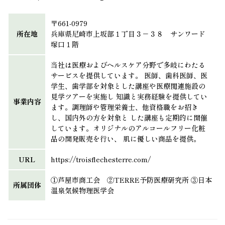
〒661-0979
所在地
兵庫県尼崎市上坂部１丁目３－３８ サンワード
塚口１階
当社は医療およびヘルスケア分野で多岐にわたる
サービスを提供しています。 医師、歯科医師、医
学生、歯学部を対象とした講座や医療関連施設の
見学ツアーを実施し 知識と実務経験を提供してい
事業内容
ます。調理師や管理栄養士、他資格職をお招き
し、国内外の方を対象と した講座も定期的に開催
しています。オリジナルのアルコールフリー化粧
品の開発販売を行い、 肌に優しい商品を提供。
URL
https://troisflechesterre.com/
①芦屋市商工会 ②TERRE予防医療研究所 ③日本
所属団体
温泉気候物理医学会