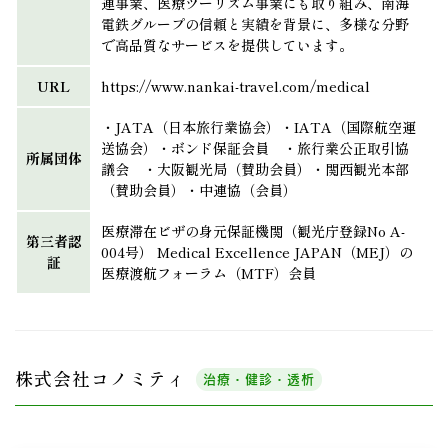
連事業、医療ツーリズム事業にも取り組み、南海
電鉄グループの信頼と実績を背景に、多様な分野
で高品質なサービスを提供しています。
URL
https://www.nankai-travel.com/medical
・JATA（日本旅行業協会）・IATA（国際航空運
送協会）・ボンド保証会員 ・旅行業公正取引協
所属団体
議会 ・大阪観光局（賛助会員）・関西観光本部
（賛助会員）・中連協（会員）
医療滞在ビザの身元保証機関（観光庁登録No A-
第三者認
004号） Medical Excellence JAPAN（MEJ）の
証
医療渡航フォーラム（MTF）会員
株式会社コノミティ
治療・健診・透析