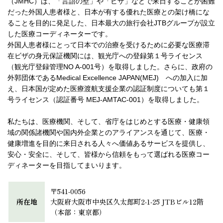
（JMHC）は、「言語の壁」や「ビザ」などで来日することが困難
だった外国人患者様と、日本が有する優れた医療との架け橋にな
ることを目的に発足した、日本最大の旅行会社JTBグループが設立
した医療コーディネーターです。
外国人患者様にとって日本での治療を受けるために必要な医療滞
在ビザの身元保証機関には、観光庁への登録第１号ライセンス
（観光庁登録管理NO A-001号）を取得しました。さらに、政府の
外郭団体であるMedical Excellence JAPAN(MEJ) への加入に加
え、日本国が定めた医療渡航支援企業の認証制度についても第１
号ライセンス（認証番号 MEJ-AMTAC-001）を取得しました。
私たちは、医療機関、そして、省庁をはじめとする医療・健康領
域の関係諸機関や国内外企業とのアライアンスを通じて、医療・
健康増進を目的に来日される人々へ価値あるサービスを提供し、
安心・安全に、そして、皆様から信頼をもって選ばれる医療コー
ディネーターを目指してまいります。
〒541-0056
所在地
大阪府大阪市中央区久太郎町2-1-25 JTBビル12階
（本部：東京都）