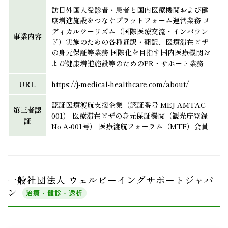
訪日外国人受診者・患者と国内医療機関および健
康増進施設をつなぐプラットフォーム運営業務 メ
ディカルツーリズム（国際医療交流・インバウン
事業内容
ド）実施のための各種通訳・翻訳、医療滞在ビザ
の身元保証等業務 国際化を目指す国内医療機関お
よび健康増進施設等のためのPR・サポート業務
URL
https://j-medical-healthcare.com/about/
認証医療渡航支援企業（認証番号 MEJ-AMTAC-
第三者認
001） 医療滞在ビザの身元保証機関（観光庁登録
証
No A-001号） 医療渡航フォーラム（MTF）会員
一般社団法人 ウェルビーイングサポートジャパ
ン
治療・健診・透析