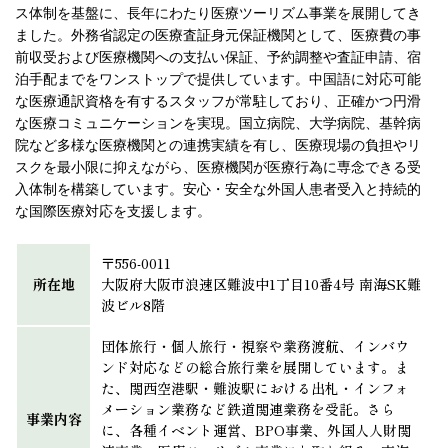
ス体制を基盤に、長年にわたり医療ツーリズム事業を展開してき
ました。外務省認定の医療査証身元保証機関として、医療費の事
前収受および医療機関への支払い保証、予約調整や査証申請、宿
泊手配までをワンストップで提供しています。中国語に対応可能
な医療通訳資格を有するスタッフが常駐しており、正確かつ円滑
な医療コミュニケーションを実現。国立病院、大学病院、基幹病
院など多様な医療機関との連携実績を有し、医療現場の負担やリ
スクを最小限に抑えながら、医療機関が医療行為に専念できる受
入体制を構築しています。安心・安全な外国人患者受入と持続的
な国際医療対応を支援します。
〒556-0011
所在地
大阪府大阪市浪速区難波中1丁目10番4号 南海SK難
波ビル8階
団体旅行・個人旅行・視察や業務渡航、インバウ
ンド対応などの総合旅行業を展開しています。ま
た、関西空港駅・難波駅における出札・インフォ
メーション業務など鉄道関連業務を受託。さら
事業内容
に、各種イベント運営、BPO事業、外国人人財関