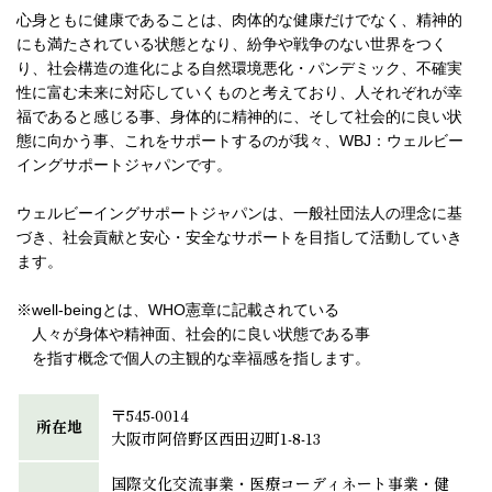
心身ともに健康であることは、肉体的な健康だけでなく、精神的
にも満たされている状態となり、 紛争や戦争のない世界をつく
り、社会構造の進化による自然環境悪化・パンデミック、不確実
性に富む未来に対応していくものと考えており、人それぞれが幸
福であると感じる事、身体的に精神的に、そして社会的に良い状
態に向かう事、これをサポートするのが我々、WBJ：ウェルビー
イングサポートジャパンです。
ウェルビーイングサポートジャパンは、一般社団法人の理念に基
づき、社会貢献と安心・安全なサポートを目指して活動していき
ます。
※well-beingとは、WHO憲章に記載されている
人々が身体や精神面、社会的に良い状態である事
を指す概念で個人の主観的な幸福感を指します。
〒545-0014
所在地
大阪市阿倍野区西田辺町1-8-13
国際文化交流事業・医療コーディネート事業・健