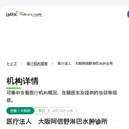
日本医疗健康雅旅中心（JMHC）
PICK UP PROGRAM
按部位・疾病搜
关于日本医疗
按检查・术式・
治疗方法搜
就诊流程
索
索
トップ
医疗机构搜索
医疗法人 大阪阿倍野淋巴水肿诊所
机构详情
可集中查看医疗机构概况、在籍医生及提供的项目等信
息。
近畿 / 大阪府
其它
淋巴水肿诊断
医疗法人 大阪阿倍野淋巴水肿诊所