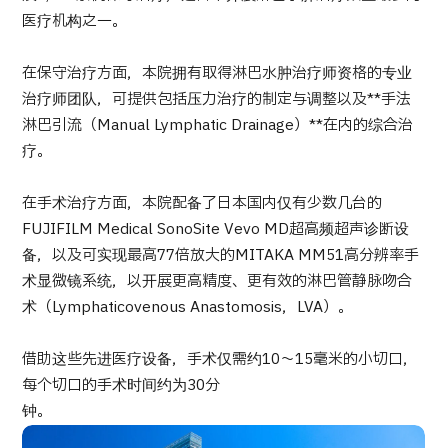
关于日本医疗
医疗机构之一。
就诊流程
在保守治疗方面，本院拥有取得淋巴水肿治疗师资格的专业
医疗项目检索
治疗师团队，可提供包括压力治疗的制定与调整以及**手法
按部位・疾病搜索
淋巴引流（Manual Lymphatic Drainage）**在内的综合治
按检查・术式・
治疗方法搜索
疗。
搜索美容医疗
在手术治疗方面，本院配备了日本国内仅有少数几台的
内容精选
FUJIFILM Medical SonoSite Vevo MD超高频超声诊断设
备，以及可实现最高77倍放大的MITAKA MM51高分辨率手
新闻
术显微镜系统，以开展更高精度、更有效的淋巴管静脉吻合
术（Lymphaticovenous Anastomosis，LVA）。
面向医疗机构
借助这些先进医疗设备，手术仅需约10～15毫米的小切口，
运营公司
每个切口的手术时间约为30分
钟
个人信息保护政策