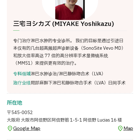
三宅ヨシカズ (MIYAKE Yoshikazu)
专门治疗淋巴水肿的专业诊所。 我们的目标是通过引进日
本仅有的几台超高频超声诊断设备（SonoSite Vevo MD）
和放大倍率高达 77 倍的高分辨率手术显微镜系统
（MM51）来提供更有效的治疗。
专科领域
淋巴水肿诊治/淋巴静脉吻合术（LVA）
治疗业绩
局部麻醉下淋巴和静脉吻合手术（LVA）日间手术
所在地
〒545-0052
大阪府 大阪市阿倍野区阿倍野筋 1-5-1 阿倍野 Lucias 16 楼
Google Map
Map