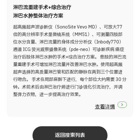
淋巴流重建手术+综合治疗
淋巴水肿整体治疗方案
超高频超声波诊断仪（SonoSite Vevo MD）、可放大77
倍的高分辨率手术显微镜系统（MM51）、可测量四肢部
位水分含量、淋巴流量的身体成分分析仪（Inbody770）
通道 ICG 荧光观察摄像系统（pde-neo）可诊断疾病 癌症
治疗后肢体淋巴水肿的手术+综合治疗方案。 患肢的淋巴流
量重建手术可增加淋巴流量并改善淋巴水肿。使用超高频
超声选择的高质量淋巴管和匹配的静脉在两到三个位置进
行吻合。 手术在局部麻醉下进行，每个部位大约需要 30 分
钟。术前术后由淋巴治疗师进行门诊强化引流治疗，并调
整弹力衣物，进一步提高治疗效果。
查看详情
返回搜索列表