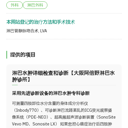
外科
淋巴外科
本网站登记的治疗方法和手术技术
淋巴管静脉吻合术, LVA
提供的项目
淋巴水肿详细检查和诊断【大阪阿倍野淋巴水
肿诊所】
采用先进诊断设备的淋巴水肿专科诊断
可测量四肢部位水分含量的身体成分分析仪
（Inbody770）、可诊断淋巴流路紊乱的ICG荧光观察摄
像系统（PDE-NEO）、超高频超声波诊断装置（SonoSite
Vevo MD、Sonosite LX） 如果您担心癌症治疗后四肢肿