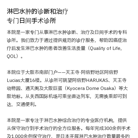
淋巴水肿的诊断和治疗
专门日间手术诊所
国际 第二医疗意见（湘南镰仓综合医院）
本院是一家专门从事淋巴水肿诊断、治疗及日间手术的专科
治療
治療
诊所。我们致力于通过提供规范的诊疗服务，帮助因癌症治
2026.01.12
疗后发生淋巴水肿的患者改善生活质量（Quality of Life，
QOL）。
本院位于大阪市南部门户——天王寺·阿倍野地区阿倍野
Lucias大厦16楼。从诊所可眺望阿倍野HARUKAS、天王寺
动物园、通天阁及大阪巨蛋（Kyocera Dome Osaka）等大
阪地标。从关西国际机场可乘坐直达列车，无需换乘即可到
TOP
达，交通便利。
关于JMHC
本院是一家专注于淋巴水肿综合治疗的专业医疗机构，提供
从保守治疗到手术治疗的全方位服务。每年完成300余例手术
面向国际患者
及1,000余例保守治疗，是日本开展淋巴水肿治疗数量最多的