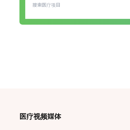
门医院及各
于不擅长服
患者，我们
即通过胃镜
无需口服泻
医疗视频媒体