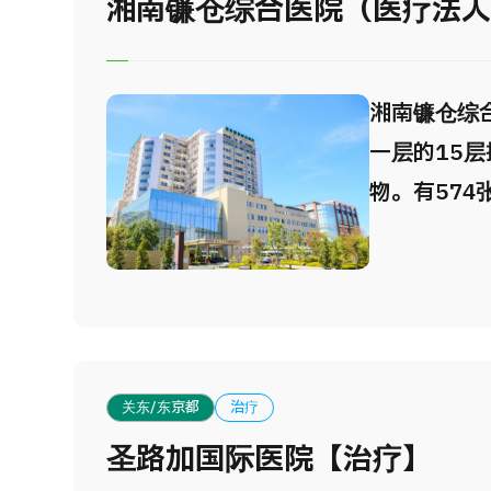
湘南镰仓综合医院（医疗法
湘南镰仓综
一层的15
物。有574
急救直升飞
中心），手
入心导管室
进3.0特斯拉
最新的放射
关东/东京都
治疗
TomoThe
圣路加国际医院【治疗】
备。 入院