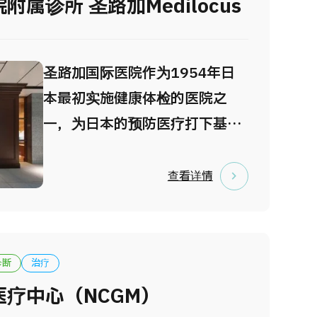
属诊所 圣路加Medilocus
圣路加国际医院作为1954年日
本最初实施健康体检的医院之
一，为日本的预防医疗打下基础
并作出巨大贡献。 于东京中心地
区大手町新开设的Medilocus继
查看详情
承了圣路加的传统、严格实行国
际标准，为每一位客人提供独一
无二周到的医疗服务。 其魅力之
诊断
治疗
一是您可以和家人朋友会员制设
疗中心（NCGM）
施设计的楼层中度过舒适的一