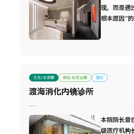
检查前准备
现，而是通
间。 3．引
根本原因”的
影像设备 
活方式指导
了包括MRI
源头上加以
设备及影像
式，我们提
检查精度与
术或影响社
于减轻受检
而是以免疫
关东/东京都
体检·检查诊断
治疗
疗法等为代
渡海消化内镜诊所
进预防医疗
还提供iPS
备尖端医疗
本院院长曾
检机构。 
级医疗机构