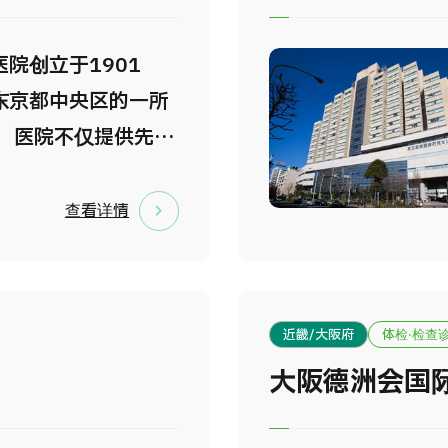
脑卒中治疗中心、产
从门诊、检查、治
院创立于1901
部门均设在同一层楼
东京都中央区的一所
患者在医院内移动距
。 医院不仅提供先进
小范围，医护人员也
医疗服务，还秉承
情况迅速对应处理而
中心”的理念，实施高
查看详情
计。
细致周到的护理。
个诊疗科室及专科中
医疗到高度急性期医
近畿/大阪府
体检·检查
全面服务。 医院已获
大阪德洲会国
和Magnet认证，并
week杂志评选的