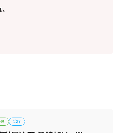
子线治疗（大阪重离子线中心）
用。
粒子線
6.01.12
诊断
治疗