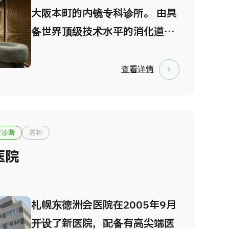
验。 中心配备了先进的 CT、
大阪本町的内镜专科诊所。 由具
MRI、超声设备及 AI 辅助内镜
备世界顶级技术水平的消化道内
系统，并可选择牙科体检项目。
镜专家，使用奥林巴斯公司生产
尤其是内镜检查，标准采用镇静
的最新内镜设备，开展高精度的
查看详情
方式进行，让受检者在放松舒适
检查与治疗。 院内环境注重隐私
的状态下完成检查，大幅减轻不
保护与舒适性设计，使患者能够
适感。 选择 VIP 体检套餐的受
在放松安心的氛围中接受诊疗。
查诊断
透析
检者，可在独立贵宾室内接受专
本院的病理诊断由日本著名病理
科医生当天的检查结果说明。如
医院
学专家——滋贺医科大学九嶋教
发现异常情况，中心可提供处
授负责。 通过高度先进的内镜诊
方，并迅速安排转诊至周边专业
断与治疗技术与一流病理诊断的
札幌东徳洲会医院在2005年9月
医疗机构接受进一步诊疗。
紧密合作，我们实现了堪称日本
开设了新医院，配备有高尖端医