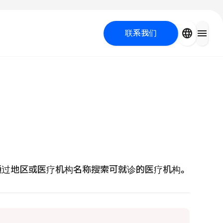
close
language
menu
联系我们
容医疗
 UP PROGRAM
通过地区或医疗机构名称搜索可就诊的医疗机构。