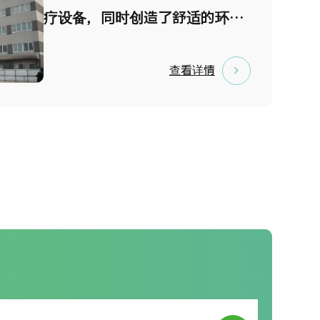
顶级水准的医疗一体化体系。 我
疗设备，同时创造了舒适的环
们承诺为来自日本及海外的患者
境，以展开高度先进的医疗服
提供值得信赖、安心可靠且符合
务。实行以医疗中心形式的医院
查看详情
国际标准的医疗服务。
运营，通过完善的系统，为患者
提供高品质的医疗服务。并且导
入了电子病历，以及影像电脑服
务器等，医师在诊疗过程中可以
及时确认心电图，X线等影像检
查结果。