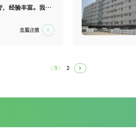
酒店四层（五星级酒
疗，经验丰富。我们
位置优越，适合结合
的设备，提供高质量
行健康管理。
镜检查和肠镜检查，
查看详情
门螺杆菌的根除治
镜检查方面，我们不
食道、胃和十二指
chevron_forward
1
2
细观察咽喉部位，从
内镜治疗的早期阶段
对于肠镜检查，可以
肠息肉。如果发现消
我们会立即转诊至合
癌研有明医院、虎之