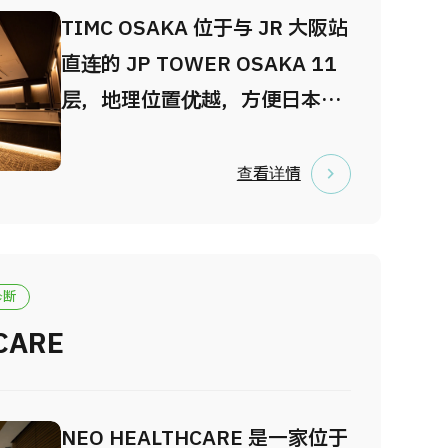
临床基因组诊疗科实行遗传咨
TIMC OSAKA 位于与 JR 大阪站
询。 我们基于综合医疗体系，开
直连的 JP TOWER OSAKA 11
展高度医疗，以对应各种各样的
层，地理位置优越，方便日本国
疾病。
内及海外访客轻松抵达。 TIMC
OSAKA 的优势包括：与车站直
查看详情
连的便捷交通、高品质且舒适的
环境、严格的隐私保护、多语言
贴心服务，以及先进医疗技术带
诊断
来的安心保障。中心设有20间配
CARE
备独立淋浴间的私人检查室，并
采用专用平板引导系统，全程保
障每位受检者的私密性与舒适体
NEO HEALTHCARE 是一家位于