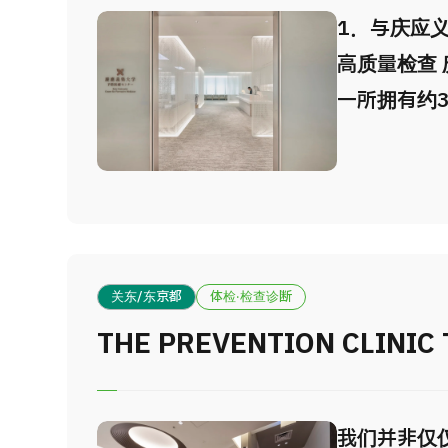
“2025年
1．与庆应
际上享有较
高质量检查
东京市中心
一所拥有约
多语言支持
院，提供广
为海外患者
依托先进医
境。 每年接
于循证医学
家、超过3
早发现细微
2．注重隐
关东/东京都
体检·检查诊断
提升就诊体
THE PREVENTION CLINIC
虑隐私保护
宾人员提供
引导服务。
我们并非仅