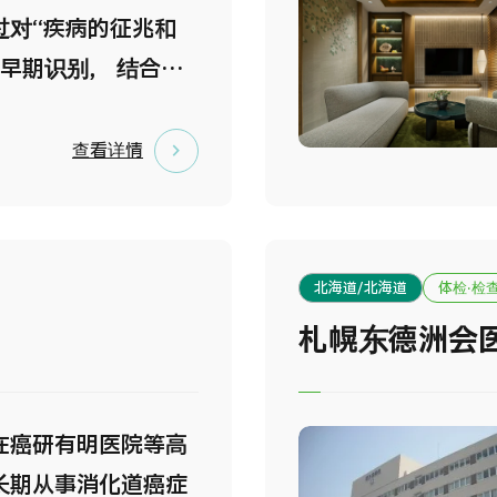
提供独立的个人空
过对“疾病的征兆和
进先进的MRI、CT及
早期识别， 结合生
为确保安心就诊，配备
与细胞功能治疗，从
、CT在内的先进检查
预防和干预。 以此方
查看详情
处理系统。通过提升
出了无需进行大型手
缩短检查时间，有助
会生活的痛苦治疗，
者的身心负担。
细胞治疗和血液净化
北海道/北海道
体检·检
表的、负担较轻的先
札幌东德洲会
模式。 此外，本中心
细胞存储服务，并配
设备，是一家高端体
在癌研有明医院等高
诊所位于东京市中心
长期从事消化道癌症