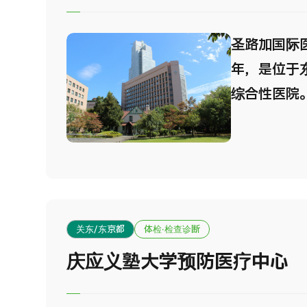
治疗中心、
科中心等，
圣路加国际医
疗、住院等
年，是位于
内，使来院
综合性医院
离控制在最
且高水平的
可根据病人
“以患者为
进行安排设
质量诊疗与
医院设有多
心，从预防
关东/东京都
体检·检查诊断
疗均可提供
庆应义塾大学预防医疗中心
得 JCI认证
入选News