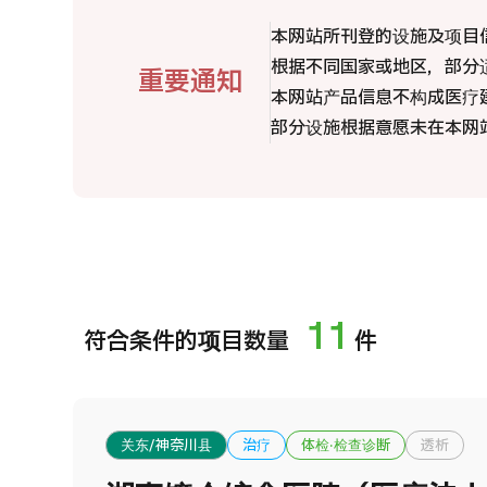
治疗方法搜索
国
本网站所刊登的设施及项目
搜索美容医疗
MHC-A综合体检 <含胃镜检查＞・男性【东京・八
根据不同国家或地区，部分
重要通知
治
洲综合健康检查中心】
日语
英语
汉语
越南语
本网站产品信息不构成医疗
部分设施根据意愿未在本网
2
健診
健診
健診
2026.01.12
联系我们
11
符合条件的项目数量
件
关东/神奈川县
治疗
体检·检查诊断
透析