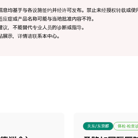
重离
际 第二医疗意见（湘南镰仓综合医院）
信息均基于与各设施签约并经许可发布。禁止未经授权转载或使
适应症或产品名称可能与当地批准内容不符。
治療
療
治療
建议，不能替代专业人员的诊断或指导。
站展示，详情请联系本中心。
202
026.01.12
关东/东京都
体检·检查