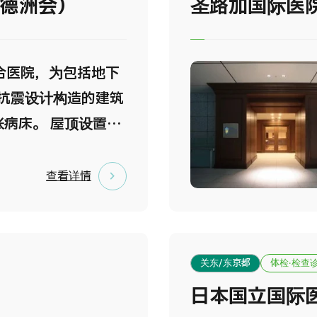
人德洲会）
圣路加国际医院附
合医院，为包括地下
层抗震设计构造的建筑
张病床。 屋顶设置有
机停机坪。ER（急救
术室，心血管造影介
查看详情
等配备完整。并且引
MRI、320排CT、
线治疗设备
关东/东京都
体检·检查
rapy等高尖端医疗设
日本国立国际医
部设置有，心血管病