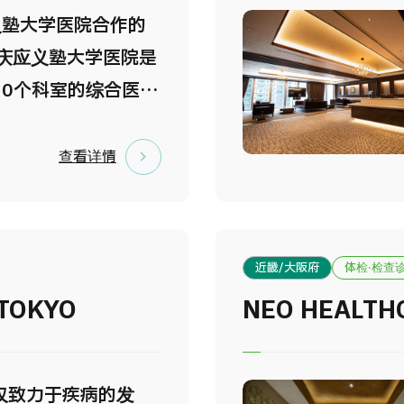
全球最佳医院”，在国
义塾大学医院合作的
高声誉。 医院位于
 庆应义塾大学医院是
，交通便利，并配备
30个科室的综合医
及完善的服务体系，
泛的专业医疗服务。
提供安心的就医环
疗所积累的经验及基
查看详情
收来自 128个以上国
的高精度诊断，可及
万名外国患者。
风险并迅速应对。
私的舒适就诊环境 为
近畿/大阪府
体检·检查
验，设施设计充分考
 TOKYO
NEO HEALTH
。检查当天由专属礼
检查流程说明及院内
此外，还为大肠内镜
仅致力于疾病的发