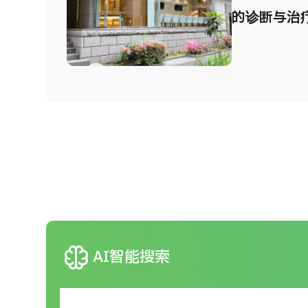
的东京半岛
的诊断与治
店），地理
采用最先进
东京旅游进
且舒适的胃
并可进行幽
疗。 在胃
仅详细检查
肠，还会仔
而在可进行
发现病变。
当场切除大
neurology
AI智能搜索
化道癌症，
作医院，如