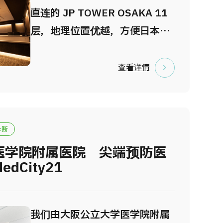
直连的 JP TOWER OSAKA 11
层，地理位置优越，方便日本国
内及海外访客轻松抵达。 TIMC
OSAKA 的优势包括：与车站直
查看详情
连的便捷交通、高品质且舒适的
环境、严格的隐私保护、多语言
贴心服务，以及先进医疗技术带
诊断
来的安心保障。中心设有20间配
医学院附属医院 尖端预防医
备独立淋浴间的私人检查室，并
dCity21
采用专用平板引导系统，全程保
障每位受检者的私密性与舒适体
验。 中心配备了先进的 CT、
我们由大阪公立大学医学院附属