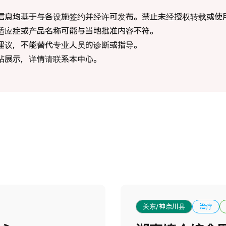
国际 第二医疗意见（湘南镰仓综合医院）
信息均基于与各设施签约并经许可发布。禁止未经授权转载或使
适应症或产品名称可能与当地批准内容不符。
治療
治療
建议，不能替代专业人员的诊断或指导。
站展示，详情请联系本中心。
2026.01.12
关东/神奈川县
治疗