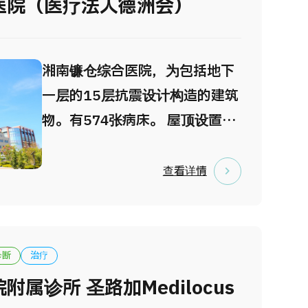
医院（医疗法人德洲会）
湘南镰仓综合医院，为包括地下
一层的15层抗震设计构造的建筑
物。有574张病床。 屋顶设置有
急救直升飞机停机坪。ER（急救
中心），手术室，心血管造影介
查看详情
入心导管室等配备完整。并且引
进3.0特斯拉MRI、320排CT、
最新的放射线治疗设备
诊断
治疗
TomoTherapy等高尖端医疗设
属诊所 圣路加Medilocus
备。 入院部设置有，心血管病