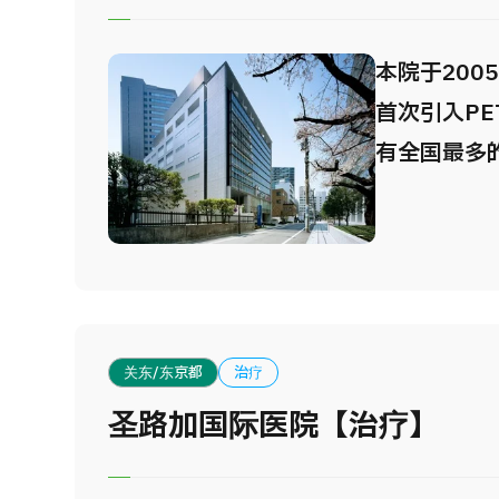
安排吃饭、
还被日本综
本院于200
优秀综合体
首次引入PE
心接受体检
有全国最多
待为您的服
绩已达13.
月）。除了
康检查，是
和专业知识
外科领域，
关东/东京都
治疗
全国之首。
圣路加国际医院【治疗】
田区四谷，
心。各大主