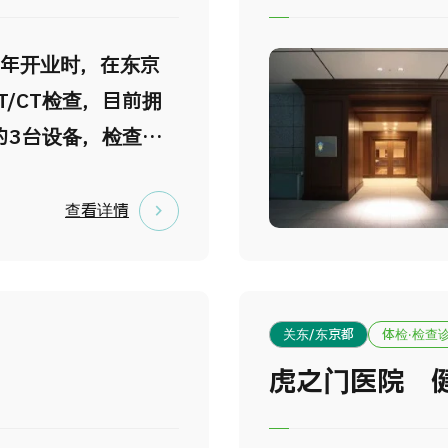
购物等活动。 此外，
合体检医学会认证为
5年开业时，在东京
检机构，可以让您安
T/CT检查，目前拥
。全体工作人员将期
的3台设备，检查业
务。
5万例（截至2023年2
诊疗外，还应用于健
查看详情
一家积累了丰富研究
的医疗机构。在减重
本院的手术数量也居
关东/东京都
体检·检查
 本院位于东京千代
虎之门医院 
是一座城市型医疗中
要城市的交通十分便