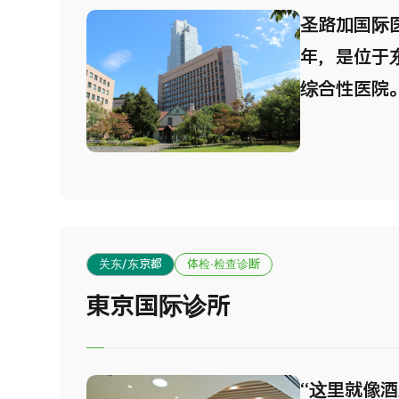
利，距离东
圣路加国际医
车程，距离
年，是位于
由PET/C
综合性医院
理事长，引
且高水平的
用PET/C
“以患者为
者。在健康
质量诊疗与
受由从事专
医院设有多
的资深医生
心，从预防
关东/东京都
体检·检查诊断
我们提供专
疗均可提供
排，因此不
東京国际诊所
得 JCI认证
餐计划中，
入选News
饪大师三國
“2025年
“这里就像
料理，这是