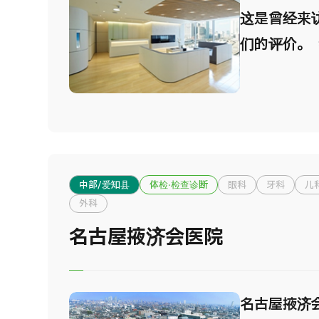
际上享有较
这是曾经来
体验。 我们
东京市中心
们的评价。
健康检查菜
多语言支持
离东京站丸
脑部MRI
为海外患者
钟的优越地
查结束后，
境。 每年接
为更多人士
断，确保您
家、超过3
医疗服务，
有健康而积
中部/爱知县
体检·检查诊断
眼科
牙科
儿
信，这里正
外科
门所在。 
名古屋掖济会医院
三大特色 1
通便捷 距
钟，地理位
名古屋掖济