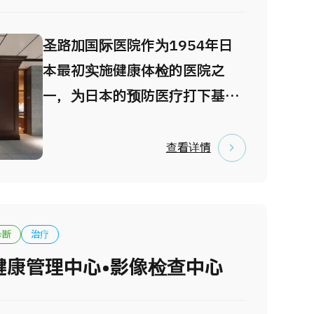
治疗中心、脑卒中治疗中心、产
科中心等，从门诊、检查、治
圣路加国际医院作为1954年日
疗、住院等部门均设在同一层楼
本最初实施健康体检的医院之
内，使来院患者在医院内移动距
一，为日本的预防医疗打下基础
离控制在最小范围，医护人员也
并作出巨大贡献。 于东京中心地
可根据病人情况迅速对应处理而
区大手町新开设的Medilocus继
查看详情
进行安排设计。
承了圣路加的传统、严格实行国
际标准，为每一位客人提供独一
无二周到的医疗服务。 其魅力之
诊断
治疗
一是您可以和家人朋友会员制设
健康管理中心•影像检查中心
施设计的楼层中度过舒适的一
天。