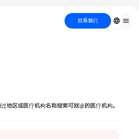
close
language
menu
联系我们
容医疗
 UP PROGRAM
通过地区或医疗机构名称搜索可就诊的医疗机构。