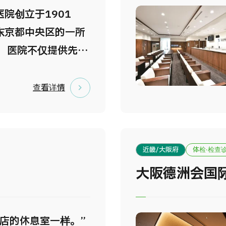
京站和银座约10分钟
院创立于1901
新宿约5分钟车程。
东京都中央区的一所
T研究的领军医生担任
。 医院不仅提供先进
领本院，成为日本使
医疗服务，还秉承
T进行健康检查的开创
中心”的理念，实施高
查看详情
体检方面，您可以接
细致周到的护理。
科医生工作超过20年
个诊疗科室及专科中
主办的内窥镜检查。
医疗到高度急性期医
属的预约制日程安
近畿/大阪府
体检·检查
全面服务。 医院已获
会让您等待。附带午
大阪德洲会国
和Magnet认证，并
您可以享用由法国烹
week杂志评选的
清三主厨制作的独特
全球最佳医院”，在国
酒店的休息室一样。”
日本医院独一无二的