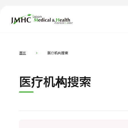
日本医疗健康雅旅中心（JMHC）
TOP
关于JMHC
内容精选
按部位・
首页
医疗机构搜索
面向国际患者
新闻
医疗机构搜索
关于日本医疗
就诊流程
面向医疗
医疗项目检索
按部位・疾病搜索
按检查・术式・