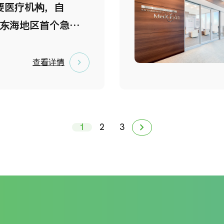
医疗领域领军医师及资
要医疗机构，自
提供服务 体检由经验
立东海地区首个急救
医师及专业医疗团队
始终以“急救医疗的
水准医疗品质。 3.
为使命，全年无休地
查看详情
医疗设备，检查全面
运患者。医院配备了
疗设备，确保体检结
设备，包括手术机器
、项目全面。
CT、高精度放射治疗
chevron_forward
1
2
3
治疗室，能够在多个
供高水平的医疗服