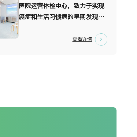
MRI、超声设备及 AI 辅助内镜
医院运营体检中心，致力于实现
系统，并可选择牙科体检项目。
癌症和生活习惯病的早期发现与
尤其是内镜检查，标准采用镇静
早期治疗。 本中心设有高雅舒适
方式进行，让受检者在放松舒适
的等候区，并设有仅限女性的专
查看详情
的状态下完成检查，大幅减轻不
用区域，让女性能够在放松的环
适感。 选择 VIP 体检套餐的受
境中进行女性特有的检查。 您还
检者，可在独立贵宾室内接受专
可以欣赏高层楼的美丽景色。
科医生当天的检查结果说明。如
发现异常情况，中心可提供处
方，并迅速安排转诊至周边专业
医疗机构接受进一步诊疗。