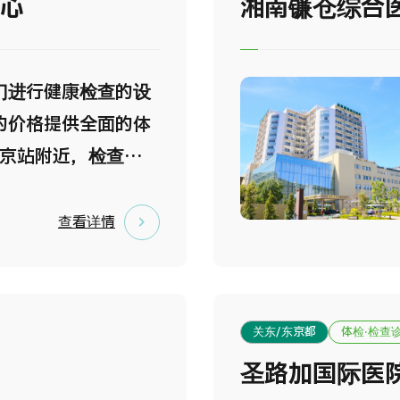
中心
湘南镰仓综合
门进行健康检查的设
的价格提供全面的体
东京站附近，检查时
有效地利用您的时间
成立以来，一直深受
查看详情
多人士的参与。不仅
距离东京站步行3分
当于两天一夜体检项
关东/东京都
体检·检查
就可以完成，所以体
圣路加国际医院附
足时间可以有效利用