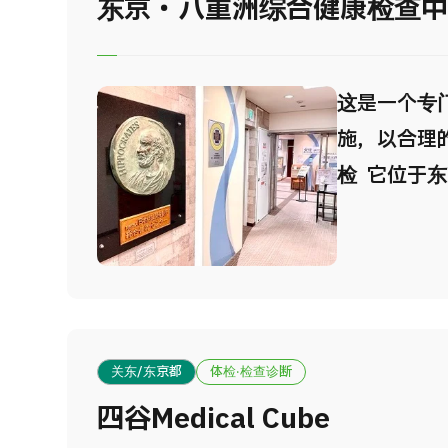
东京・八重洲综合健康检查
这是一个专
施，以合理
检 它位于
间短，可以
自1975年
八重洲的众
交通便利，
钟，而且相
关东/东京都
体检·检查诊断
目只需半天
四谷Medical Cube
检后留有充