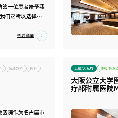
高声誉。 医院位于
访的一位患者给予我
提供约100项以上的
，交通便利，并配备
 我们之所以选择距
单，包括全身筛查、
及完善的服务体系，
之内南口步行仅三分
和内窥镜检查。当天检
提供安心的就医环
理位置，是希望能够
查看详情
医生将进行意见诊
收来自 128个以上国
提供高品质、全面的
安心的医疗旅行。
万名外国患者。
助力每一位来访者拥
极的人生。 我们坚
科
矫形外科
内科
近畿/大阪府
体检·检查
是通往健康未来的大
大阪公立大学
东京国际诊所体检的
疗部附属医院Me
.东京站步行即达，交
离东京站仅需步行数分
置优越，来访轻松便
会医院作为名古屋市