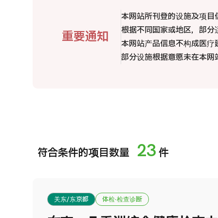
治疗方法搜索
本网站所刊登的设施及项目
搜索美容医疗
JMHC-A综合体检 <含胃镜检查＞・男性【东京・八
根据不同国家或地区，部分
重要通知
重洲综合健康检查中心】
日语
英语
汉语
越南语
本网站产品信息不构成医疗
部分设施根据意愿未在本网
健診
健診
健診
2026.01.12
联系我们
23
符合条件的项目数量
件
关东/东京都
体检·检查诊断