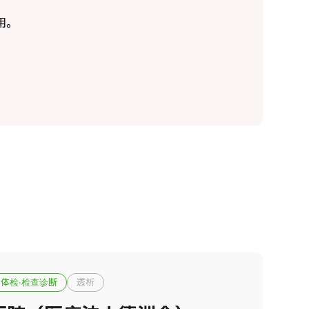
用。
重离子线治疗（大阪重离子线中心）
治療
粒子線
2026.01.12
体检·检查诊断
透析