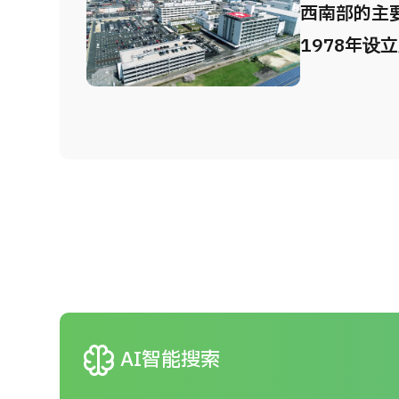
利。 2.由
西南部的主
深医疗团队
1978年设
丰富的专家
中心以来，
负责，保障高
最后防线”
先进高精度
接受急救转
配备先进医
先进的医疗
果精准可靠
人、PET-
设备和导管
专业领域提
务。
neurology
AI智能搜索