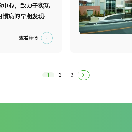
医疗领域领军医师及资
检中心，致力于实现
提供服务 体检由经验
习惯病的早期发现与
医师及专业医疗团队
 本中心设有高雅舒适
水准医疗品质。 3.
并设有仅限女性的专
查看详情
医疗设备，检查全面
女性能够在放松的环
疗设备，确保体检结
性特有的检查。 您还
、项目全面。
层楼的美丽景色。
chevron_forward
1
2
3