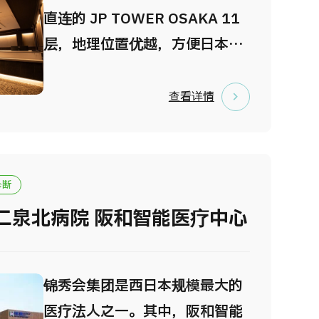
检查前准备提供独立的个人空
直连的 JP TOWER OSAKA 11
间。 3．引进先进的MRI、CT及
层，地理位置优越，方便日本国
影像设备 为确保安心就诊，配备
内及海外访客轻松抵达。 TIMC
了包括MRI、CT在内的先进检查
OSAKA 的优势包括：与车站直
查看详情
设备及影像处理系统。通过提升
连的便捷交通、高品质且舒适的
检查精度与缩短检查时间，有助
环境、严格的隐私保护、多语言
于减轻受检者的身心负担。
贴心服务，以及先进医疗技术带
诊断
来的安心保障。中心设有20间配
二泉北病院 阪和智能医疗中心
备独立淋浴间的私人检查室，并
采用专用平板引导系统，全程保
障每位受检者的私密性与舒适体
锦秀会集团是西日本规模最大的
验。 中心配备了先进的 CT、
医疗法人之一。其中，阪和智能