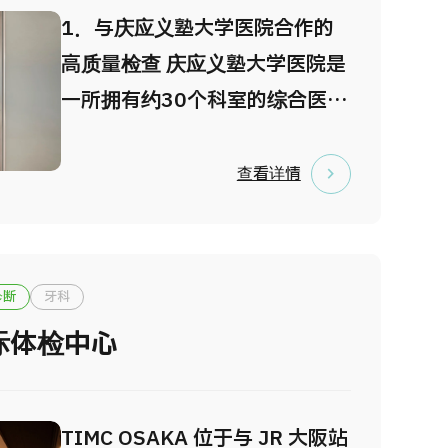
“2025年全球最佳医院”，在国
1．与庆应义塾大学医院合作的
料理，这是日本医院独一无二的
际上享有较高声誉。 医院位于
高质量检查 庆应义塾大学医院是
体验。 我们提供约100项以上的
东京市中心，交通便利，并配备
一所拥有约30个科室的综合医
健康检查菜单，包括全身筛查、
多语言支持及完善的服务体系，
院，提供广泛的专业医疗服务。
脑部MRI和内窥镜检查。当天检
为海外患者提供安心的就医环
依托先进医疗所积累的经验及基
查看详情
查结束后，医生将进行意见诊
境。 每年接收来自 128个以上国
于循证医学的高精度诊断，可及
断，确保您安心的医疗旅行。
家、超过3万名外国患者。
早发现细微风险并迅速应对。
2．注重隐私的舒适就诊环境 为
诊断
牙科
提升就诊体验，设施设计充分考
际体检中心
虑隐私保护。检查当天由专属礼
宾人员提供检查流程说明及院内
引导服务。此外，还为大肠内镜
TIMC OSAKA 位于与 JR 大阪站