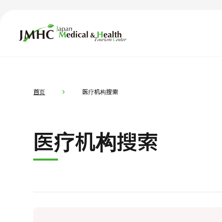
日本医疗健康雅旅中心（JMHC）
TOP
关于JMHC
内容精选
按部位・
首页
医疗机构搜索
面向国际患者
新闻
医疗机构搜索
关于日本医疗
就诊流程
面向医疗
医疗项目检索
按部位・疾病搜索
按检查・术式・