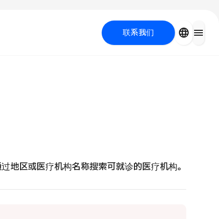
close
language
menu
联系我们
容医疗
 UP PROGRAM
通过地区或医疗机构名称搜索可就诊的医疗机构。