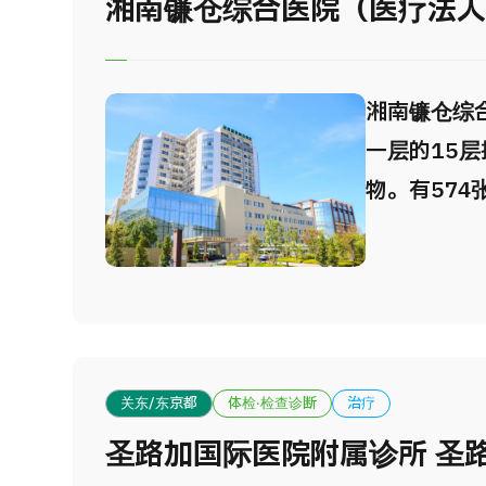
湘南镰仓综合医院（医疗法
湘南镰仓综
一层的15
物。有574
急救直升飞
中心），手
入心导管室
进3.0特斯拉
最新的放射
关东/东京都
体检·检查诊断
治疗
TomoThe
圣路加国际医院附属诊所 圣路加M
备。 入院