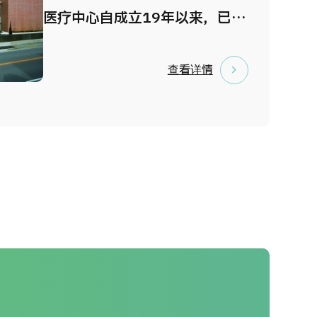
MRI、超声设备及 AI 辅助内镜
医疗中心自成立19年以来，已累
系统，并可选择牙科体检项目。
计完成超过88,000例PET检查，
尤其是内镜检查，标准采用镇静
并与大学附属医院合作开展最先
查看详情
方式进行，让受检者在放松舒适
进医疗技术的研究与开发。 中心
的状态下完成检查，大幅减轻不
院长楠洋子医生在医学界享有极
适感。 选择 VIP 体检套餐的受
高声誉，并被评选为“Best
检者，可在独立贵宾室内接受专
Doctors”，这是对杰出医生的权
科医生当天的检查结果说明。如
威认可。 在体检方面，本中心自
发现异常情况，中心可提供处
主开发了特色检查项目，利用包
方，并迅速安排转诊至周边专业
括PET/CT设备在内的最先进检
医疗机构接受进一步诊疗。
测仪器，重点针对癌症、脑卒中
及心血管疾病，对全身进行全面