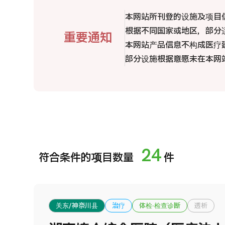
治疗方法搜索
国
本网站所刊登的设施及项目
搜索美容医疗
MHC-A综合体检 <含胃镜检查＞・男性【东京・八
根据不同国家或地区，部分
重要通知
治
洲综合健康检查中心】
日语
英语
汉语
越南语
本网站产品信息不构成医疗
部分设施根据意愿未在本网
2
健診
健診
健診
2026.01.12
联系我们
24
符合条件的项目数量
件
关东/神奈川县
治疗
体检·检查诊断
透析