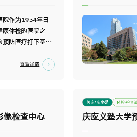
脑卒中治疗中心、产
从门诊、检查、治
院作为1954年日
部门均设在同一层楼
健康体检的医院之
患者在医院内移动距
的预防医疗打下基础
小范围，医护人员也
贡献。 于东京中心地
情况迅速对应处理而
的Medilocus继
查看详情
计。
的传统、严格实行国
每一位客人提供独一
医疗服务。 其魅力之
关东/东京都
体检·检查
和家人朋友会员制设
影像检查中心
庆应义塾大学
层中度过舒适的一