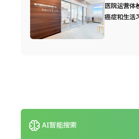
利。 2.由
医院运营体
深医疗团队
癌症和生活
丰富的专家
早期治疗。
负责，保障高
的等候区，
先进高精度
用区域，让
配备先进医
境中进行女
果精准可靠
可以欣赏高
neurology
AI智能搜索