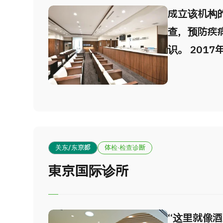
成立该机构
查，预防疾
识。 201
在宽敞舒适
检。 虎之
务员的专门
治家、知名
院。该院附
关东/东京都
体检·检查诊断
诊断中心等
東京国际诊所
预防疾病方
“这里就像