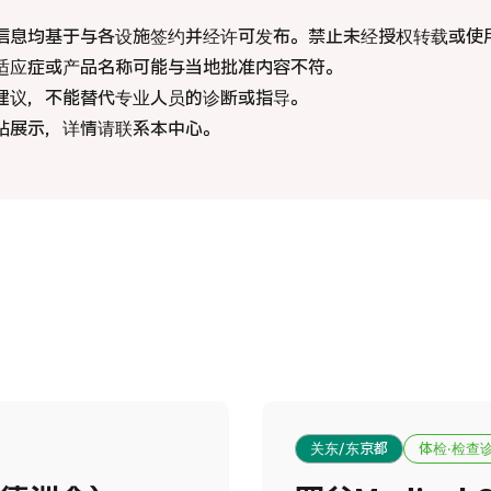
重离
际 第二医疗意见（湘南镰仓综合医院）
信息均基于与各设施签约并经许可发布。禁止未经授权转载或使
适应症或产品名称可能与当地批准内容不符。
治療
療
治療
建议，不能替代专业人员的诊断或指导。
站展示，详情请联系本中心。
202
026.01.12
关东/东京都
体检·检查