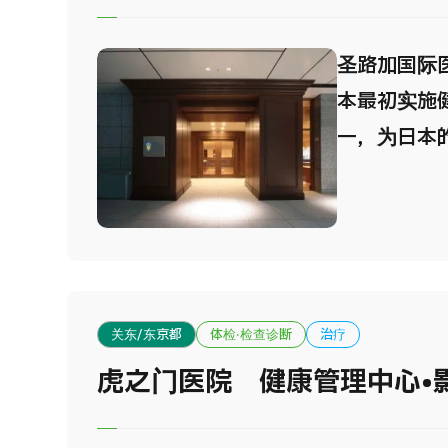
治疗中心、
科中心等，
圣路加国际医
疗、住院等
本最初实施
内，使来院
一，为日本
离控制在最
并作出巨大
可根据病人
区大手町新开设
进行安排设
承了圣路加
际标准，为
无二周到的
关东/东京都
体检·检查诊断
治疗
一是您可以
虎之门医院 健康管理中心•
施设计的楼
天。