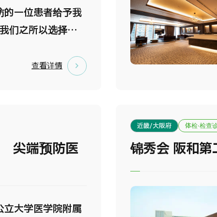
访的一位患者给予我
 我们之所以选择距
之内南口步行仅三分
理位置，是希望能够
查看详情
提供高品质、全面的
助力每一位来访者拥
极的人生。 我们坚
近畿/大阪府
体检·检查
是通往健康未来的大
院 尖端预防医
锦秀会 阪和第
东京国际诊所体检的
.东京站步行即达，交
离东京站仅需步行数分
置优越，来访轻松便
公立大学医学院附属