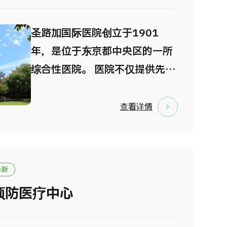
心。各大主要城市的交通十分便
利，距离东京站和银座约10分钟
圣路加国际医院创立于1901
车程，距离新宿约5分钟车程。
年，是位于东京都中央区的一所
由PET/CT研究的领军医生担任
综合性医院。 医院不仅提供先进
理事长，引领本院，成为日本使
且高水平的医疗服务，还秉承
用PET/CT进行健康检查的开创
“以患者为中心”的理念，实施高
查看详情
者。在健康体检方面，您可以接
质量诊疗与细致周到的护理。
受由从事专科医生工作超过20年
医院设有多个诊疗科室及专科中
的资深医生主办的内窥镜检查。
心，从预防医疗到高度急性期医
诊断
我们提供专属的预约制日程安
疗均可提供全面服务。 医院已获
排，因此不会让您等待。附带午
预防医疗中心
得 JCI认证和Magnet认证，并
餐计划中，您可以享用由法国烹
入选Newsweek杂志评选的
饪大师三國清三主厨制作的独特