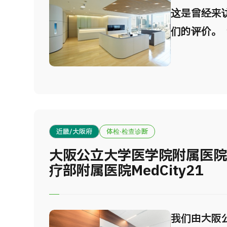
这是曾经来
们的评价。
离东京站丸
钟的优越地
为更多人士
医疗服务，
有健康而积
近畿/大阪府
体检·检查诊断
信，这里正
大阪公立大学医学院附属医
门所在。 
疗部附属医院MedCity21
三大特色 1
通便捷 距
钟，地理位
我们由大阪