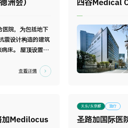
人德洲会）
四谷Medical 
合医院，为包括地下
层抗震设计构造的建筑
张病床。 屋顶设置有
机停机坪。ER（急救
术室，心血管造影介
查看详情
等配备完整。并且引
MRI、320排CT、
线治疗设备
关东/东京都
治疗
rapy等高尖端医疗设
edilocus
圣路加国际医
部设置有，心血管病