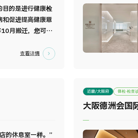
的目的是进行健康检
病和促进提高健康意
7年10月搬迁，您可以
的环境中享用各种体
门医院是日本国家公
查看详情
医院。也是日本的政
人士经常利用的医
属健康管理中心·影像
近畿/大阪府
体检·检查
设施。在早期发现及
大阪德洲会国
面颇有成效。
酒店的休息室一样。”