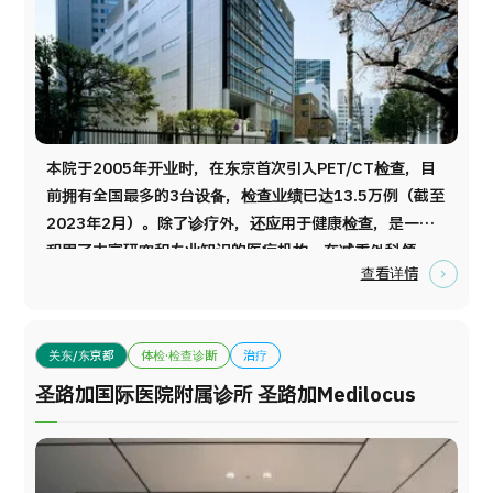
本院于2005年开业时，在东京首次引入PET/CT检查，目
前拥有全国最多的3台设备，检查业绩已达13.5万例（截至
2023年2月）。除了诊疗外，还应用于健康检查，是一家
积累了丰富研究和专业知识的医疗机构。在减重外科领
查看详情
域，本院的手术数量也居全国之首。 本院位于东京千代田
区四谷，是一座城市型医疗中心。各大主要城市的交通十
分便利，距离东京站和银座约10分钟车程，距离新宿约5分
关东/东京都
体检·检查诊断
治疗
钟车程。 由PET/CT研究的领军医生担任理事长，引领本
院，成为日本使用PET/CT进行健康检查的开创者。在健康
圣路加国际医院附属诊所 圣路加Medilocus
体检方面，您可以接受由从事专科医生工作超过20年的资
深医生主办的内窥镜检查。我们提供专属的预约制日程安
排，因此不会让您等待。附带午餐计划中，您可以享用由