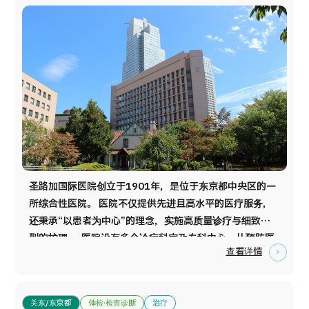
圣路加国际医院创立于1901年，是位于东京都中央区的一
所综合性医院。 医院不仅提供先进且高水平的医疗服务，
还秉承“以患者为中心”的理念，实施高质量诊疗与细致周
到的护理。 医院设有多个诊疗科室及专科中心，从预防医
查看详情
疗到高度急性期医疗均可提供全面服务。 医院已获得 JCI
认证和Magnet认证，并入选Newsweek杂志评选的
“2025年全球最佳医院”，在国际上享有较高声誉。 医院
关东/东京都
体检·检查诊断
治疗
位于东京市中心，交通便利，并配备多语言支持及完善的