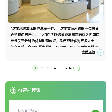
“这里就像酒店的休息室一样。” 这是曾经来访的一位患者
给予我们的评价。 我们之所以选择距离东京站丸之内南口
步行仅三分钟的优越地理位置，是希望能够为更多人士提
供高品质、全面的医疗服务，助力每一位来访者拥有健康
查看详情
而积极的人生。 我们坚信，这里正是通往健康未来的大门
所在。 东京国际诊所体检的三大特色 1.东京站步行即达，
交通便捷 距离东京站仅需步行数分钟，地理位置优越，来
...
1
2
3
4
5
16
chevron_forward
访轻松便利。 2.由医疗领域领军医师及资深医疗团队提供
服务 体检由经验丰富的专家医师及专业医疗团队负责，保
障高水准医疗品质。 3.先进高精度医疗设备，检查全面 配
neurology
AI智能搜索
备先进医疗设备，确保体检结果精准可靠、项目全面。