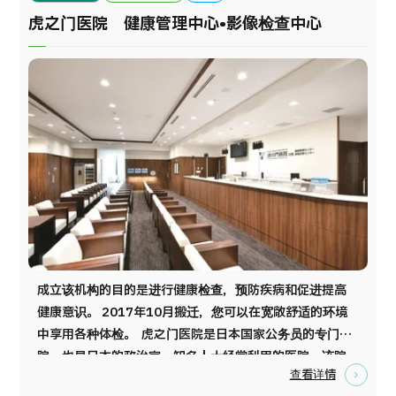
服务体系，为海外患者提供安心的就医环境。 每年接收来
虎之门医院 健康管理中心•影像检查中心
自 128个以上国家、超过3万名外国患者。
成立该机构的目的是进行健康检查，预防疾病和促进提高
健康意识。 2017年10月搬迁，您可以在宽敞舒适的环境
中享用各种体检。 虎之门医院是日本国家公务员的专门医
院。也是日本的政治家、知名人士经常利用的医院。该院
查看详情
附属健康管理中心·影像诊断中心等设施。在早期发现及预