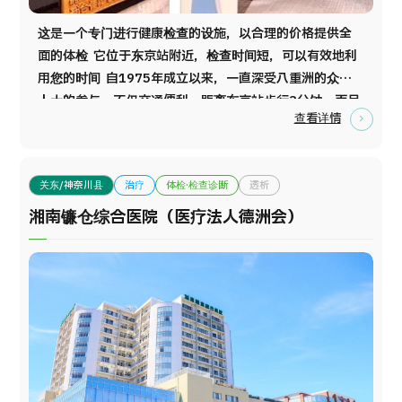
按部位・疾病搜索
这是一个专门进行健康检查的设施，以合理的价格提供全
按检查・术式・
治疗方法搜索
面的体检 它位于东京站附近，检查时间短，可以有效地利
搜索美容医疗
用您的时间 自1975年成立以来，一直深受八重洲的众多
人士的参与。不仅交通便利，距离东京站步行3分钟，而且
内容精选
查看详情
相当于两天一夜体检项目只需半天就可以完成，所以体检
后留有充足时间可以有效利用安排吃饭、购物等活动。 此
新闻
外，还被日本综合体检医学会认证为优秀综合体检机构，
关东/神奈川县
治疗
体检·检查诊断
透析
可以让您安心接受体检。全体工作人员将期待为您的服
面向医疗机构
务。
湘南镰仓综合医院（医疗法人德洲会）
运营公司
个人信息保护政策
公司指南与政策
JTB治理