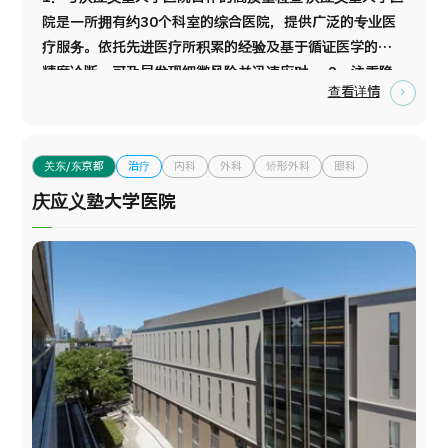
院是一所拥有约30个科室的综合医院，提供广泛的专业医
疗服务。依托先进医疗所积累的经验及基于循证医学的高
精度诊断，可及早发现细微风险并迅速应对。 2．注重隐
查看详情
私的舒适就诊环境 为提升就诊体验，设施设计充分考虑隐
私保护。检查当天由专属礼宾人员提供检查流程说明及院
内引导服务。此外，还为大肠内镜检查前准备提供独立的
关东/东京都
治疗
内科
外科
矫形外科
眼科
个人空间。 3．引进先进的MRI、CT及影像设备 为确保安
心就诊，配备了包括MRI、CT在内的先进检查设备及影像
庆应义塾大学医院
处理系统。通过提升检查精度与缩短检查时间，有助于减
轻受检者的身心负担。