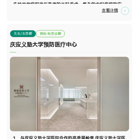
多种并发症和老年患者的外科手术，复杂的内科疾病的应
查看详情
对，对原因不明的疾患的综合性诊疗以及各种患有身体疾
病的精神病患者的诊疗等。除围产期母婴护理，不孕症治
疗等还在临床基因组诊疗科实行遗传咨询。 我们基于综合
关东/东京都
体检·检查诊断
医疗体系，开展高度医疗，以对应各种各样的疾病。
庆应义塾大学预防医疗中心
1．与庆应义塾大学医院合作的高质量检查 庆应义塾大学医