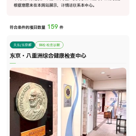
康
治療
治療
根据意愿未在本网站展示，详情请联系本中心。
2026.01.12
159
符合条件的项目数量
件
关东/东京都
体检·检查诊断
东京・八重洲综合健康检查中心
TOP
关于JMHC
面向国际患者
关于日本医疗
就诊流程
医疗项目检索