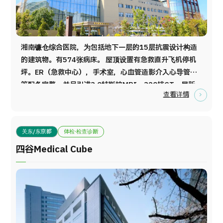
日语
英语
汉语
越南语
湘南镰仓综合医院，为包括地下一层的15层抗震设计构造
的建筑物。有574张病床。 屋顶设置有急救直升飞机停机
联系我们
坪。ER（急救中心），手术室，心血管造影介入心导管室
等配备完整。并且引进3.0特斯拉MRI、320排CT、最新
查看详情
的放射线治疗设备TomoTherapy等高尖端医疗设备。 入
院部设置有，心血管病治疗中心、脑卒中治疗中心、产科
中心等，从门诊、检查、治疗、住院等部门均设在同一层
关东/东京都
体检·检查诊断
楼内，使来院患者在医院内移动距离控制在最小范围，医
护人员也可根据病人情况迅速对应处理而进行安排设计。
四谷Medical Cube