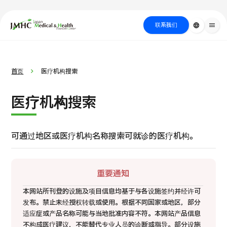
close
日本医疗健康雅旅中心（JMHC）
联系我们
language
menu
PICK UP PROGRAM
按部位・疾
关于日本医疗
按检查・术式・
就诊流程
治疗
搜索美容
首页
医疗机构搜索
病搜索
方法搜索
医疗
医疗机构搜索
可通过地区或医疗机构名称搜索可就诊的医疗机构。
重要通知
本网站所刊登的设施及项目信息均基于与各设施签约并经许可
发布。禁止未经授权转载或使用。
根据不同国家或地区，部分
国际 第二医疗意见（湘南镰仓综合医院）
适应症或产品名称可能与当地批准内容不符。
本网站产品信息
不构成医疗建议，不能替代专业人员的诊断或指导。
部分设施