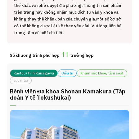
thể khác với phê duyệt địa phương.
Thông tin sản phẩm
ng
治療
治療
trên trang này không nhằm mục đích tư vấn y khoa và
không thay thế chẩn đoán của chuyên gia.
Một số cơ sở
2026.01.12
có thể không được liệt kê theo yêu cầu. Vui lòng liên hệ
trung tâm để biết chi tiết.
11
Số chương trình phù hợp
trường hợp
Kantou/Tỉnh Kanagawa
Điều trị
Khám sức khỏe/ tầm soát
TOP
Lọc máu
Bệnh viện Đa khoa Shonan Kamakura (Tập
Giới thiệu
đoàn Y tế Tokushukai)
Bệnh nhân QT
Về Japan Medical
Quy trình khám chữa bệnh