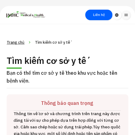
close
Trung tâm Du lịch Y tế & Sức khỏe Nhật Bản (JMHC)
Liên hệ
language
menu
PICK UP PROGRAM
Về Japan
Quy trình khám chữa
Tìm
Trang chủ
Tìm kiếm cơ sở y tế
Tìm theo
Tìm theo xét
Medical
bệnh
kiếm y
bộ phận
nghiệm / phương
học
Tìm kiếm cơ sở y tế
/ bệnh
pháp /
cách điều trị
thẩm mỹ
Bạn có thể tìm cơ sở y tế theo khu vực hoặc tên
bệnh viện.
Thông báo quan trọng
Thông tin về cơ sở và chương trình trên trang này được
đăng tải với sự cho phép dựa trên hợp đồng với từng cơ
Gói dịch vụ ý kiến y tế thứ hai cho bệnh nhân quốc tế（Bệnh
sở. Cấm sao chép hoặc sử dụng trái phép.
Tùy theo quốc
Đ
viện Đa khoa Shonan Kamakura）
gia hoặc khu vực, một số chỉ định hoặc tên sản phẩm có