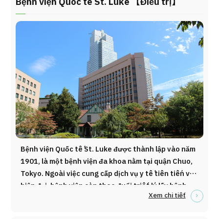
Bệnh viện Quốc tế St. Luke 【Điều trị】
Được thiết kế như một cơ sở thành viên, tầng dịch
vụ của chúng tôi mang đến không gian lý tưởng để
bạn thư giãn, tận hưởng một ngày thoải mái bên gia
đình và bạn bè.
Bệnh viện Quốc tế St. Luke được thành lập vào năm
1901, là một bệnh viện đa khoa nằm tại quận Chuo,
Tokyo. Ngoài việc cung cấp dịch vụ y tế tiên tiến và
hiện đại, bệnh viện còn theo đuổi triết lý lấy bệnh
Xem chi tiết
nhân làm trung tâm, mang đến chất lượng điều trị
cao cùng sự chăm sóc tận tâm. Với nhiều chuyên