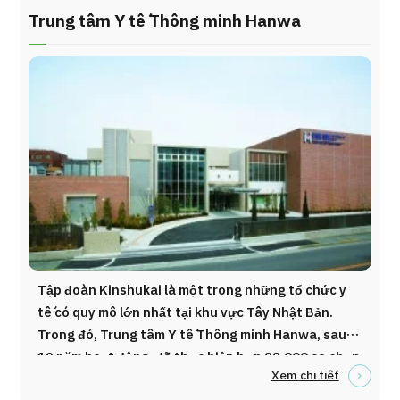
của tòa nhà.
Trung tâm Y tế Thông minh Hanwa
Tập đoàn Kinshukai là một trong những tổ chức y
tế có quy mô lớn nhất tại khu vực Tây Nhật Bản.
Trong đó, Trung tâm Y tế Thông minh Hanwa, sau
19 năm hoạt động, đã thực hiện hơn 88.000 ca chụp
Xem chi tiết
PET. Trung tâm cũng hợp tác với các bệnh viện đại