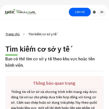
close
Trung tâm Du lịch Y tế & Sức khỏe Nhật Bản (JMHC)
Liên hệ
language
menu
PICK UP PROGRAM
Về Japan
Quy trình khám chữa
Tìm
Trang chủ
Tìm kiếm cơ sở y tế
Tìm theo
Tìm theo xét
Medical
bệnh
kiếm y
bộ phận
nghiệm / phương
học
Tìm kiếm cơ sở y tế
/ bệnh
pháp /
cách điều trị
thẩm mỹ
Bạn có thể tìm cơ sở y tế theo khu vực hoặc tên
bệnh viện.
Thông báo quan trọng
Thông tin về cơ sở và chương trình trên trang này được
đăng tải với sự cho phép dựa trên hợp đồng với từng cơ
Điều trị hạt nặng (Trung tâm hạt nặng Osaka)
sở. Cấm sao chép hoặc sử dụng trái phép.
Tùy theo quốc
gia hoặc khu vực, một số chỉ định hoặc tên sản phẩm có