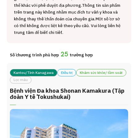
治療
粒子線
thể khác với phê duyệt địa phương.
Thông tin sản phẩm
trên trang này không nhằm mục đích tư vấn y khoa và
2026.01.12
không thay thế chẩn đoán của chuyên gia.
Một số cơ sở
có thể không được liệt kê theo yêu cầu. Vui lòng liên hệ
trung tâm để biết chi tiết.
25
Số chương trình phù hợp
trường hợp
Kantou/Tỉnh Kanagawa
Điều trị
Khám sức khỏe/ tầm soát
TOP
Lọc máu
Bệnh viện Đa khoa Shonan Kamakura (Tập
Giới thiệu
đoàn Y tế Tokushukai)
Bệnh nhân QT
Về Japan Medical
Quy trình khám chữa bệnh