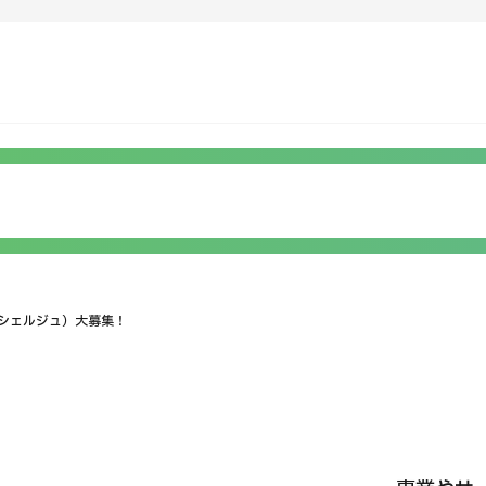
C）
ンテンツピックアップ
運営会社
病で探す
日本の医療について
検査・術式・
治療方法で探す
受診の流れ
美容医療
知らせ
個人情報保護方針
ンシェルジュ）大募集！
療機関の方へ
ガイドラインポリシー
JTBのガバナンス