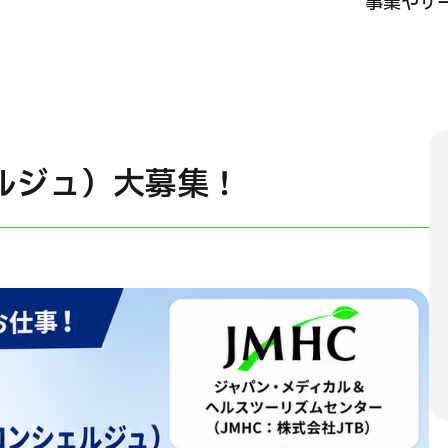
事業やサ
JMHC-A人間ドック＜胃カメラ付＞・男性用
【東京・八重洲総合健診センター】
健診
健診
健診
2026.01.12
ェルジュ）大募集！
わせ