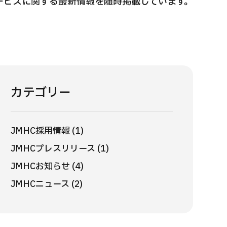
ービスに関する最新情報を随時掲載しています。
国際セカンドオピニオンパッケージ （湘南鎌
重粒子
倉総合病院）
治療
治療
治療
2026.
2026.01.12
カテゴリー
JMHC採用情報 (1)
JMHCプレスリリース (1)
JMHCお知らせ (4)
JMHCニュース (2)