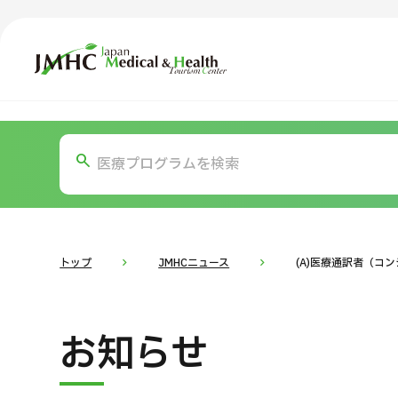
ジャパン・メディカル＆ヘルスツーリズムセンター（JMH
TOP
JMHCについて
コ
部位・疾
外国人受療者様へ
お
日本の医療について
トップ
JMHCニュース
(A)医療通訳者（コ
受診の流れ
医
お知らせ
医療プログラム検索
部位・疾病で探す
検査・術式・